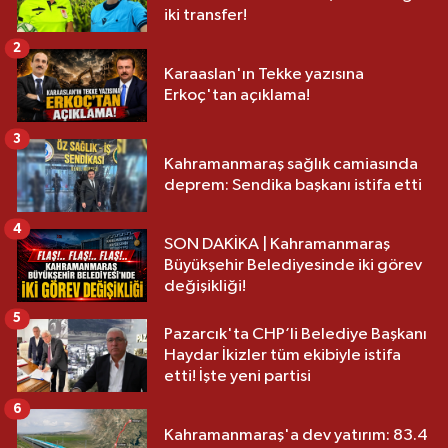
iki transfer!
2
Karaaslan'ın Tekke yazısına
Erkoç'tan açıklama!
3
Kahramanmaraş sağlık camiasında
deprem: Sendika başkanı istifa etti
4
SON DAKİKA | Kahramanmaraş
Büyükşehir Belediyesinde iki görev
değişikliği!
5
Pazarcık'ta CHP’li Belediye Başkanı
Haydar İkizler tüm ekibiyle istifa
etti! İşte yeni partisi
6
Kahramanmaraş'a dev yatırım: 83.4