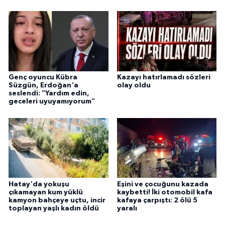
Genç oyuncu Kübra
Kazayı hatırlamadı sözleri
Süzgün, Erdoğan'a
olay oldu
seslendi: "Yardım edin,
geceleri uyuyamıyorum"
Hatay'da yokuşu
Eşini ve çocuğunu kazada
çıkamayan kum yüklü
kaybetti! İki otomobil kafa
kamyon bahçeye uçtu, incir
kafaya çarpıştı: 2 ölü 5
toplayan yaşlı kadın öldü
yaralı