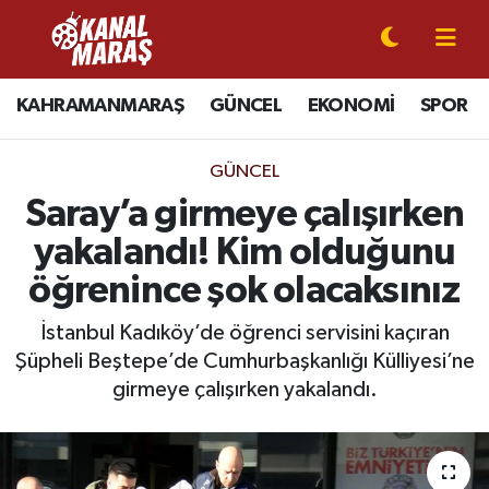
CANLI YAYIN
Kahramanmaraş Nöbetçi Eczaneler
KAHRAMANMARAŞ
GÜNCEL
EKONOMİ
SPOR
KAHRAMANMARAŞ
Kahramanmaraş Hava Durumu
GÜNCEL
GÜNCEL
Kahramanmaraş Namaz Vakitleri
Saray’a girmeye çalışırken
yakalandı! Kim olduğunu
SPOR
Kahramanmaraş Trafik Yoğunluk Haritası
öğrenince şok olacaksınız
SİYASET
Süper Lig Puan Durumu ve Fikstür
İstanbul Kadıköy’de öğrenci servisini kaçıran
Şüpheli Beştepe’de Cumhurbaşkanlığı Külliyesi’ne
EKONOMİ
Tüm Manşetler
girmeye çalışırken yakalandı.
GÜNDEM
Son Dakika Haberleri
MAGAZİN
Haber Arşivi