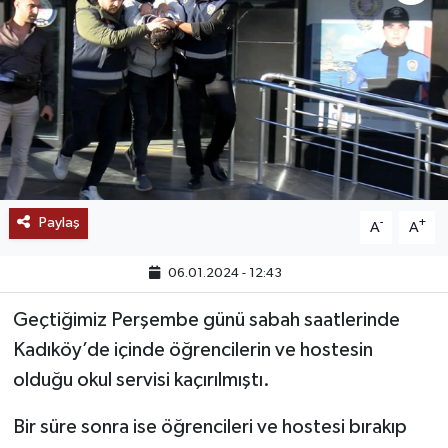
SAĞLIK
EĞİTİM
BÖLGE
KEŞFET
Paylaş
-
+
A
A
POPÜLER
06.01.2024 - 12:43
DÜNYA
Geçtiğimiz Perşembe günü sabah saatlerinde
TREND
Kadıköy’de içinde öğrencilerin ve hostesin
olduğu okul servisi kaçırılmıştı.
MEDYA
Bir süre sonra ise öğrencileri ve hostesi bırakıp
OTOMOTİV