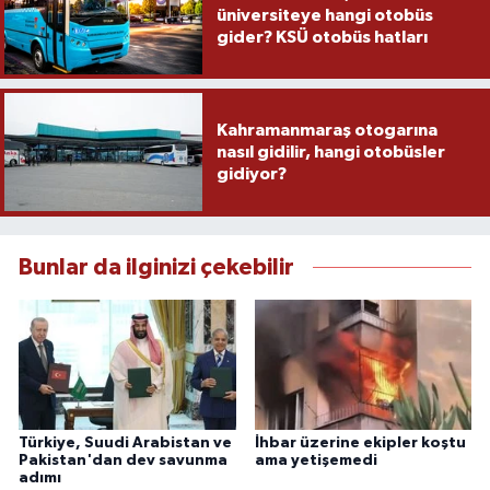
üniversiteye hangi otobüs
gider? KSÜ otobüs hatları
Kahramanmaraş otogarına
nasıl gidilir, hangi otobüsler
gidiyor?
Bunlar da ilginizi çekebilir
Türkiye, Suudi Arabistan ve
İhbar üzerine ekipler koştu
Pakistan'dan dev savunma
ama yetişemedi
adımı