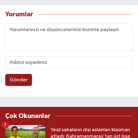
Yorumlar
Gönder
Çok Okunanlar
1
Yeşil sahaların dişi aslanları klasman
atladı: Kahramanmaraş’tan üst lige