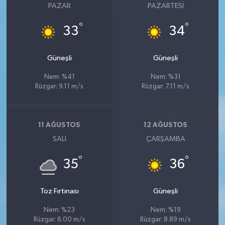
PAZAR
PAZARTESI
°
°
33
34
Güneşli
Güneşli
Nem: %41
Nem: %31
Rüzgar: 9.11 m/s
Rüzgar: 7.11 m/s
11 AĞUSTOS
12 AĞUSTOS
SALI
ÇARŞAMBA
°
°
35
36
Toz Fırtınası
Güneşli
Nem: %23
Nem: %19
Rüzgar: 6.00 m/s
Rüzgar: 8.89 m/s