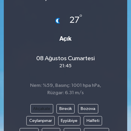
SAĞLIK
°
27
EĞİTİM
Açık
BÖLGE
KEŞFET
08 Ağustos Cumartesi
21:45
POPÜLER
DÜNYA
Nem: %59, Basınç: 1001 hpa hPa,
Rüzgar: 6.31 m/s
TREND
Akçakale
Birecik
Bozova
MEDYA
Ceylanpınar
Eyyübiye
Halfeti
OTOMOTİV