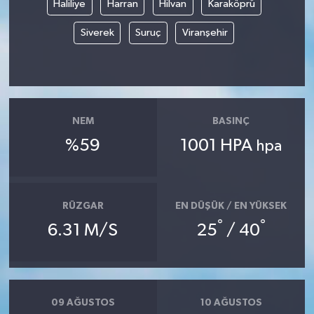
Haliliye
Harran
Hilvan
Karaköprü
TEKNOLOJİ
Siverek
Suruç
Viranşehir
YAŞAM
KÜLTÜR SANAT
NEM
BASINÇ
%59
1001 HPA
hpa
RÜZGAR
EN DÜŞÜK / EN YÜKSEK
°
°
6.31 M/S
25
/ 40
09 AĞUSTOS
10 AĞUSTOS