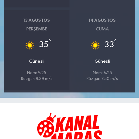
13 AĞUSTOS
14 AĞUSTOS
PERŞEMBE
CUMA
°
°
35
33
Güneşli
Güneşli
Nem: %25
Nem: %25
Rüzgar: 9.39 m/s
Rüzgar: 7.50 m/s