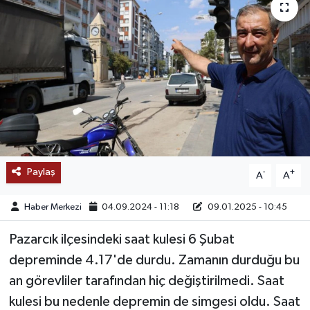
SAĞLIK
EĞİTİM
BÖLGE
KEŞFET
POPÜLER
Paylaş
-
+
A
A
DÜNYA
Haber Merkezi
04.09.2024 - 11:18
09.01.2025 - 10:45
TREND
Pazarcık ilçesindeki saat kulesi 6 Şubat
depreminde 4.17'de durdu. Zamanın durduğu bu
MEDYA
an görevliler tarafından hiç değiştirilmedi. Saat
kulesi bu nedenle depremin de simgesi oldu. Saat
OTOMOTİV