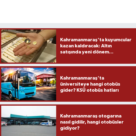
Kahramanmaraş'ta kuyumcular
kazan kaldıracak: Altın
satışında yeni dönem...
Kahramanmaraş'ta
üniversiteye hangi otobüs
gider? KSÜ otobüs hatları
Kahramanmaraş otogarına
nasıl gidilir, hangi otobüsler
gidiyor?