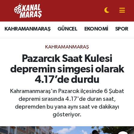
CANLI YAYIN
Kahramanmaraş Nöbetçi Eczaneler
KAHRAMANMARAŞ
GÜNCEL
EKONOMİ
SPOR
KAHRAMANMARAŞ
Kahramanmaraş Hava Durumu
KAHRAMANMARAŞ
GÜNCEL
Kahramanmaraş Namaz Vakitleri
Pazarcık Saat Kulesi
depremin simgesi olarak
SPOR
Kahramanmaraş Trafik Yoğunluk Haritası
4.17’de durdu
SİYASET
Süper Lig Puan Durumu ve Fikstür
Kahramanmaraş'ın Pazarcık ilçesinde 6 Şubat
depremi sırasında 4.17'de duran saat,
EKONOMİ
Tüm Manşetler
depremden bu yana aynı saat ve dakikayı
GÜNDEM
Son Dakika Haberleri
gösteriyor.
MAGAZİN
Haber Arşivi