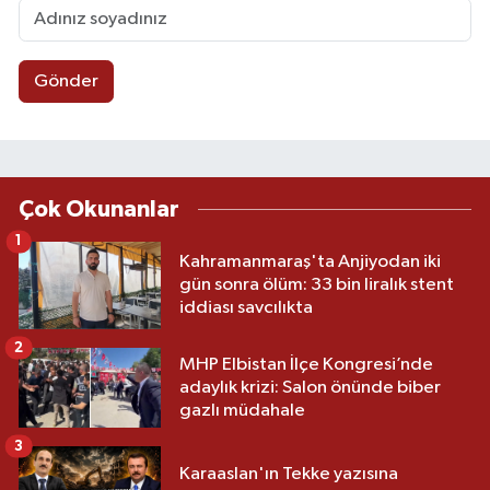
Gönder
Çok Okunanlar
1
Kahramanmaraş'ta Anjiyodan iki
gün sonra ölüm: 33 bin liralık stent
iddiası savcılıkta
2
MHP Elbistan İlçe Kongresi’nde
adaylık krizi: Salon önünde biber
gazlı müdahale
3
Karaaslan'ın Tekke yazısına