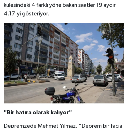
kulesindeki 4 farklı yöne bakan saatler 19 aydır
TEKNOLOJİ
4.17'yi gösteriyor.
YAŞAM
KÜLTÜR SANAT
"Bir hatıra olarak kalıyor"
Depremzede Mehmet Yılmaz, “Deprem bir facia