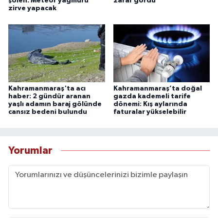
şölen: Meteor yağmuru
zarar gördü
zirve yapacak
Kahramanmaraş'ta acı
Kahramanmaraş’ta doğal
haber: 2 gündür aranan
gazda kademeli tarife
yaşlı adamın baraj gölünde
dönemi: Kış aylarında
cansız bedeni bulundu
faturalar yükselebilir
Yorumlar