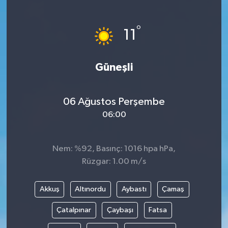
SAĞLIK
°
11
EĞİTİM
Güneşli
BÖLGE
KEŞFET
06 Ağustos Perşembe
06:00
POPÜLER
DÜNYA
Nem: %92, Basınç: 1016 hpa hPa,
Rüzgar: 1.00 m/s
TREND
Akkuş
Altınordu
Aybastı
Çamaş
MEDYA
Çatalpınar
Çaybaşı
Fatsa
OTOMOTİV