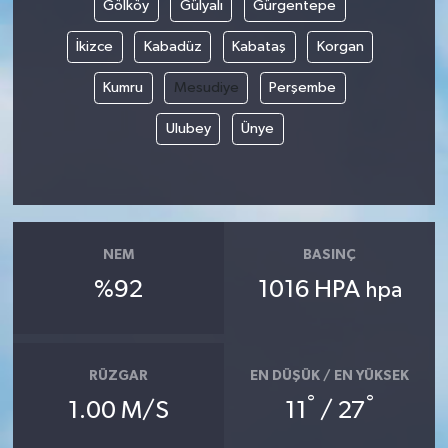
Gölköy
Gülyalı
Gürgentepe
TEKNOLOJİ
İkizce
Kabadüz
Kabataş
Korgan
Kumru
Mesudiye
Perşembe
YAŞAM
Ulubey
Ünye
KÜLTÜR SANAT
NEM
BASINÇ
%92
1016 HPA
hpa
RÜZGAR
EN DÜŞÜK / EN YÜKSEK
°
°
1.00 M/S
11
/ 27