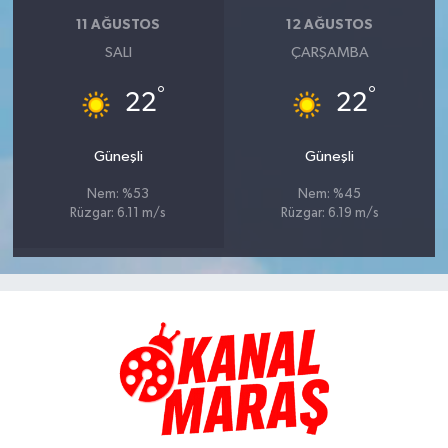
11 AĞUSTOS
12 AĞUSTOS
SALI
ÇARŞAMBA
°
°
22
22
Güneşli
Güneşli
Nem: %53
Nem: %45
Rüzgar: 6.11 m/s
Rüzgar: 6.19 m/s