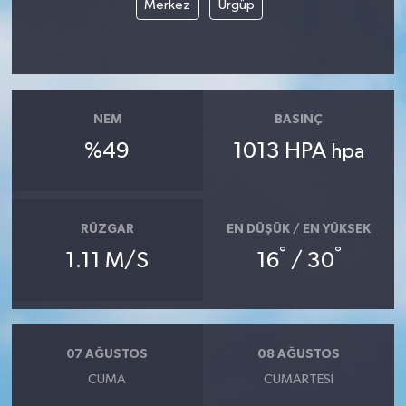
Merkez
Ürgüp
TEKNOLOJİ
YAŞAM
NEM
BASINÇ
KÜLTÜR SANAT
%49
1013 HPA
hpa
RÜZGAR
EN DÜŞÜK / EN YÜKSEK
°
°
1.11 M/S
16
/ 30
07 AĞUSTOS
08 AĞUSTOS
CUMA
CUMARTESI