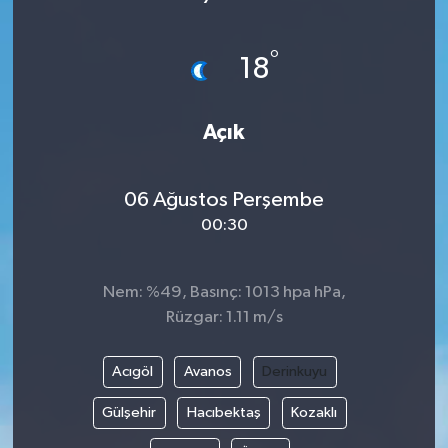
SAĞLIK
°
18
EĞİTİM
Açık
BÖLGE
KEŞFET
06 Ağustos Perşembe
00:30
POPÜLER
DÜNYA
Nem: %49, Basınç: 1013 hpa hPa,
Rüzgar: 1.11 m/s
TREND
Acıgöl
Avanos
Derinkuyu
MEDYA
Gülşehir
Hacıbektaş
Kozaklı
OTOMOTİV