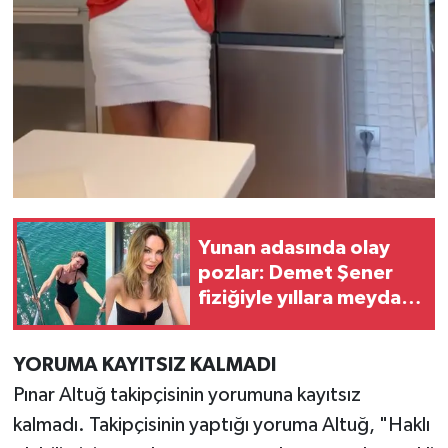
Yunan adasında olay
pozlar: Demet Şener
fiziğiyle yıllara meydan
okudu
YORUMA KAYITSIZ KALMADI
Pınar Altuğ takipçisinin yorumuna kayıtsız
kalmadı. Takipçisinin yaptığı yoruma Altuğ, "Haklı