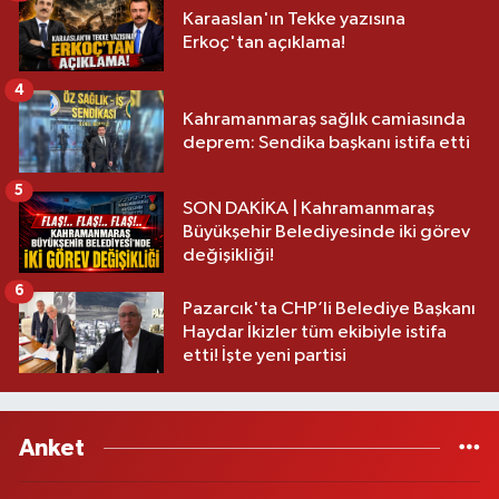
Karaaslan'ın Tekke yazısına
Erkoç'tan açıklama!
4
Kahramanmaraş sağlık camiasında
deprem: Sendika başkanı istifa etti
5
SON DAKİKA | Kahramanmaraş
Büyükşehir Belediyesinde iki görev
değişikliği!
6
Pazarcık'ta CHP’li Belediye Başkanı
Haydar İkizler tüm ekibiyle istifa
etti! İşte yeni partisi
Anket