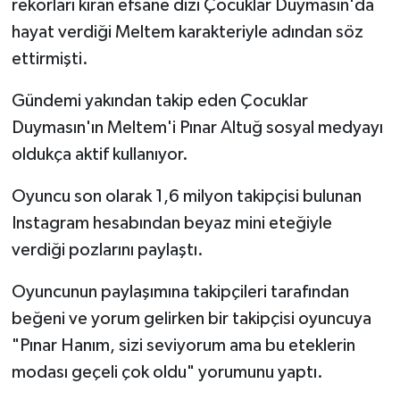
rekorları kıran efsane dizi Çocuklar Duymasın'da
hayat verdiği Meltem karakteriyle adından söz
TEKNOLOJİ
ettirmişti.
YAŞAM
Gündemi yakından takip eden Çocuklar
Duymasın'ın Meltem'i Pınar Altuğ sosyal medyayı
KÜLTÜR SANAT
oldukça aktif kullanıyor.
Oyuncu son olarak 1,6 milyon takipçisi bulunan
Instagram hesabından beyaz mini eteğiyle
verdiği pozlarını paylaştı.
Oyuncunun paylaşımına takipçileri tarafından
beğeni ve yorum gelirken bir takipçisi oyuncuya
"Pınar Hanım, sizi seviyorum ama bu eteklerin
modası geçeli çok oldu" yorumunu yaptı.