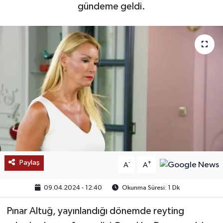
gündeme geldi.
SAĞLIK
EĞİTİM
BÖLGE
KEŞFET
POPÜLER
DÜNYA
Paylaş
-
+
A
A
TREND
09.04.2024 - 12:40
Okunma Süresi: 1 Dk
MEDYA
Pınar Altuğ, yayınlandığı dönemde reyting
OTOMOTİV