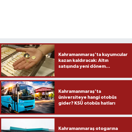
Kahramanmaraş'ta kuyumcular
kazan kaldıracak: Altın
satışında yeni dönem...
Kahramanmaraş'ta
üniversiteye hangi otobüs
gider? KSÜ otobüs hatları
Kahramanmaraş otogarına