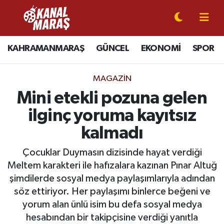
CANLI YAYIN
Kahramanmaraş Nöbetçi Eczaneler
KAHRAMANMARAŞ
GÜNCEL
EKONOMİ
SPOR
KAHRAMANMARAŞ
Kahramanmaraş Hava Durumu
MAGAZİN
GÜNCEL
Kahramanmaraş Namaz Vakitleri
Mini etekli pozuna gelen
ilginç yoruma kayıtsız
SPOR
Kahramanmaraş Trafik Yoğunluk Haritası
kalmadı
SİYASET
Süper Lig Puan Durumu ve Fikstür
Çocuklar Duymasın dizisinde hayat verdiği
Meltem karakteri ile hafızalara kazınan Pınar Altuğ
EKONOMİ
Tüm Manşetler
şimdilerde sosyal medya paylaşımlarıyla adından
söz ettiriyor. Her paylaşımı binlerce beğeni ve
GÜNDEM
Son Dakika Haberleri
yorum alan ünlü isim bu defa sosyal medya
MAGAZİN
Haber Arşivi
hesabından bir takipçisine verdiği yanıtla