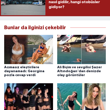
nasıl gidilir, hangi otobüsler
gidiyor?
Bunlar da ilginizi çekebilir
Acımasız eleştirilere
Ali Biçim ve sevgilisi Şazer
dayanamadı: Georgina
Altındoğan'dan denizde
pozla cevap verdi
olay görüntüler