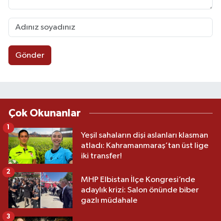
Gönder
Çok Okunanlar
1
Yeşil sahaların dişi aslanları klasman
atladı: Kahramanmaraş’tan üst lige
iki transfer!
2
MHP Elbistan İlçe Kongresi’nde
adaylık krizi: Salon önünde biber
gazlı müdahale
3