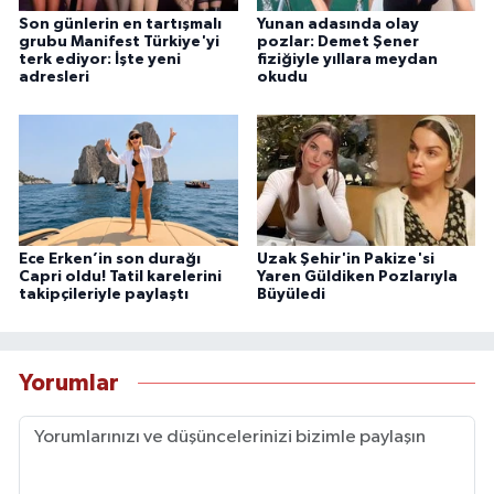
Son günlerin en tartışmalı
Yunan adasında olay
grubu Manifest Türkiye'yi
pozlar: Demet Şener
terk ediyor: İşte yeni
fiziğiyle yıllara meydan
adresleri
okudu
Ece Erken’in son durağı
Uzak Şehir'in Pakize'si
Capri oldu! Tatil karelerini
Yaren Güldiken Pozlarıyla
takipçileriyle paylaştı
Büyüledi
Yorumlar