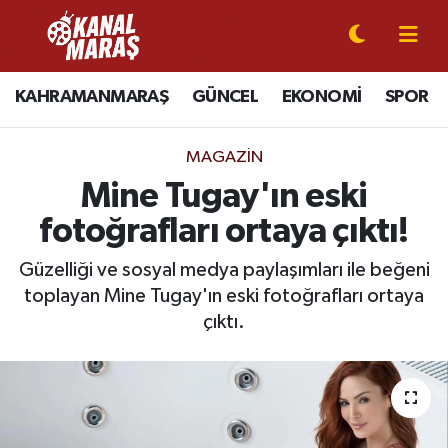
CANLI YAYIN
Kahramanmaraş Nöbetçi Eczaneler
KAHRAMANMARAŞ
GÜNCEL
EKONOMİ
SPOR
KAHRAMANMARAŞ
Kahramanmaraş Hava Durumu
MAGAZİN
GÜNCEL
Kahramanmaraş Namaz Vakitleri
Mine Tugay'ın eski
fotoğrafları ortaya çıktı!
SPOR
Kahramanmaraş Trafik Yoğunluk Haritası
Güzelliği ve sosyal medya paylaşımları ile beğeni
SİYASET
Süper Lig Puan Durumu ve Fikstür
toplayan Mine Tugay'ın eski fotoğrafları ortaya
çıktı.
EKONOMİ
Tüm Manşetler
GÜNDEM
Son Dakika Haberleri
MAGAZİN
Haber Arşivi