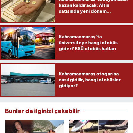
kazan kaldıracak: Altın
satışında yeni dönem...
Kahramanmaraş'ta
üniversiteye hangi otobüs
gider? KSÜ otobüs hatları
Kahramanmaraş otogarına
nasıl gidilir, hangi otobüsler
gidiyor?
Bunlar da ilginizi çekebilir