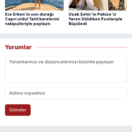
Ece Erken’in son durağı
Uzak Şehir'in Pakize'si
Capri oldu! Tatil karelerini
Yaren Güldiken Pozlarıyla
takipçileriyle paylaştı
Büyüledi
Yorumlar
Gönder