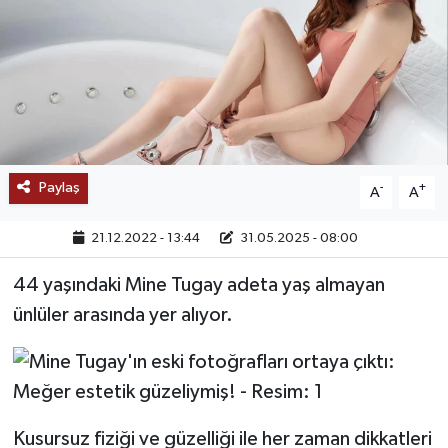
SAĞLIK
EĞİTİM
BÖLGE
KEŞFET
Paylaş
-
+
A
A
POPÜLER
21.12.2022 - 13:44
31.05.2025 - 08:00
44 yaşındaki Mine Tugay adeta yaş almayan
DÜNYA
ünlüler arasında yer alıyor.
TREND
MEDYA
Kusursuz fiziği ve güzelliği ile her zaman dikkatleri
OTOMOTİV