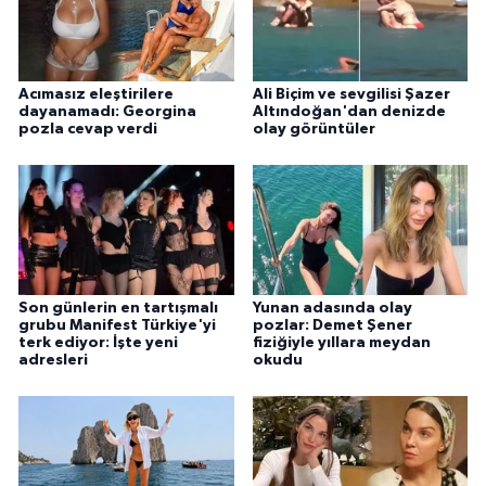
Acımasız eleştirilere
Ali Biçim ve sevgilisi Şazer
dayanamadı: Georgina
Altındoğan'dan denizde
pozla cevap verdi
olay görüntüler
Son günlerin en tartışmalı
Yunan adasında olay
grubu Manifest Türkiye'yi
pozlar: Demet Şener
terk ediyor: İşte yeni
fiziğiyle yıllara meydan
adresleri
okudu