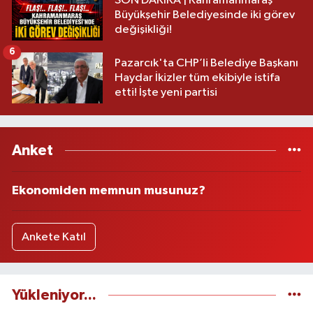
SON DAKİKA | Kahramanmaraş
Büyükşehir Belediyesinde iki görev
değişikliği!
6
Pazarcık'ta CHP’li Belediye Başkanı
Haydar İkizler tüm ekibiyle istifa
etti! İşte yeni partisi
Anket
Ekonomiden memnun musunuz?
Ankete Katıl
Yükleniyor...