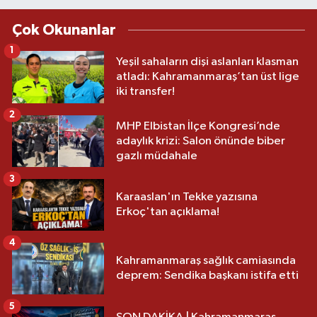
Çok Okunanlar
1
Yeşil sahaların dişi aslanları klasman
atladı: Kahramanmaraş’tan üst lige
iki transfer!
2
MHP Elbistan İlçe Kongresi’nde
adaylık krizi: Salon önünde biber
gazlı müdahale
3
Karaaslan'ın Tekke yazısına
Erkoç'tan açıklama!
4
Kahramanmaraş sağlık camiasında
deprem: Sendika başkanı istifa etti
5