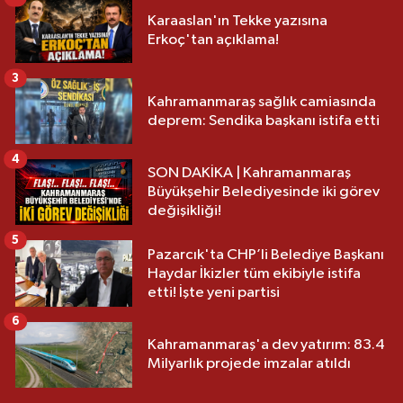
Karaaslan'ın Tekke yazısına
Erkoç'tan açıklama!
3
Kahramanmaraş sağlık camiasında
deprem: Sendika başkanı istifa etti
4
SON DAKİKA | Kahramanmaraş
Büyükşehir Belediyesinde iki görev
değişikliği!
5
Pazarcık'ta CHP’li Belediye Başkanı
Haydar İkizler tüm ekibiyle istifa
etti! İşte yeni partisi
6
Kahramanmaraş'a dev yatırım: 83.4
Milyarlık projede imzalar atıldı