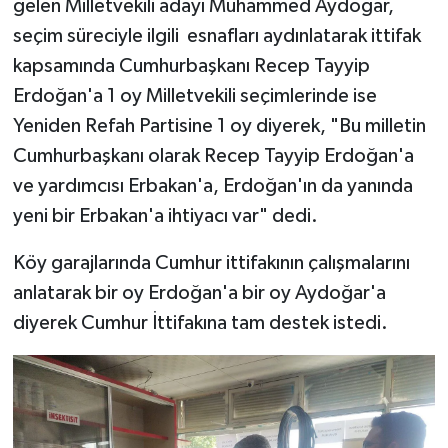
gelen Milletvekili adayı Muhammed Aydoğar,
seçim süreciyle ilgili esnafları aydınlatarak ittifak
TEKNOLOJİ
kapsamında Cumhurbaşkanı Recep Tayyip
Erdoğan'a 1 oy Milletvekili seçimlerinde ise
YAŞAM
Yeniden Refah Partisine 1 oy diyerek, "Bu milletin
KÜLTÜR SANAT
Cumhurbaşkanı olarak Recep Tayyip Erdoğan'a
ve yardımcısı Erbakan'a, Erdoğan'ın da yanında
yeni bir Erbakan'a ihtiyacı var" dedi.
Köy garajlarında Cumhur ittifakının çalışmalarını
anlatarak bir oy Erdoğan'a bir oy Aydoğar'a
diyerek Cumhur İttifakına tam destek istedi.