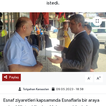
istedi.
SAĞLIK
EĞİTİM
BÖLGE
KEŞFET
POPÜLER
DÜNYA
Paylaş
-
+
A
A
TREND
Tolgahan Karaaslan
09.05.2023 - 18:58
MEDYA
Esnaf ziyaretleri kapsamında Esnaflarla bir araya
OTOMOTİV