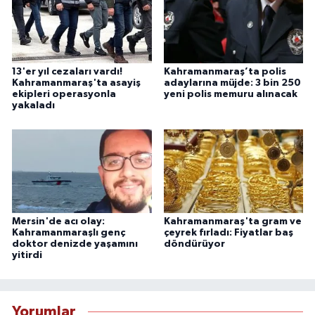
13'er yıl cezaları vardı!
Kahramanmaraş’ta polis
Kahramanmaraş'ta asayiş
adaylarına müjde: 3 bin 250
ekipleri operasyonla
yeni polis memuru alınacak
yakaladı
Mersin'de acı olay:
Kahramanmaraş'ta gram ve
Kahramanmaraşlı genç
çeyrek fırladı: Fiyatlar baş
doktor denizde yaşamını
döndürüyor
yitirdi
Yorumlar