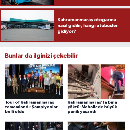
Kahramanmaraş otogarına
nasıl gidilir, hangi otobüsler
gidiyor?
Bunlar da ilginizi çekebilir
Tour of Kahramanmaraş
Kahramanmaraş’ta bina
tamamlandı: Şampiyonlar
çöktü: Mahallede büyük
belli oldu
panik yaşandı