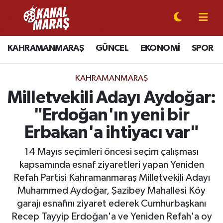
CANLI YAYIN
Kahramanmaraş Nöbetçi Eczaneler
KAHRAMANMARAŞ
GÜNCEL
EKONOMİ
SPOR
KAHRAMANMARAŞ
Kahramanmaraş Hava Durumu
KAHRAMANMARAŞ
GÜNCEL
Kahramanmaraş Namaz Vakitleri
Milletvekili Adayı Aydoğar:
"Erdoğan'ın yeni bir
SPOR
Kahramanmaraş Trafik Yoğunluk Haritası
Erbakan'a ihtiyacı var"
SİYASET
Süper Lig Puan Durumu ve Fikstür
14 Mayıs seçimleri öncesi seçim çalışması
kapsamında esnaf ziyaretleri yapan Yeniden
EKONOMİ
Tüm Manşetler
Refah Partisi Kahramanmaraş Milletvekili Adayı
Muhammed Aydoğar, Şazibey Mahallesi Köy
GÜNDEM
Son Dakika Haberleri
garajı esnafını ziyaret ederek Cumhurbaşkanı
MAGAZİN
Haber Arşivi
Recep Tayyip Erdoğan'a ve Yeniden Refah'a oy