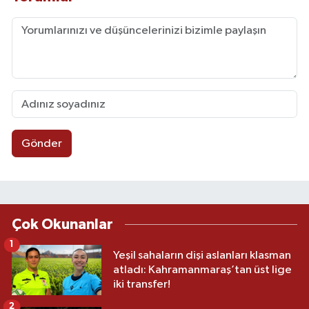
Gönder
Çok Okunanlar
1
Yeşil sahaların dişi aslanları klasman
atladı: Kahramanmaraş’tan üst lige
iki transfer!
2