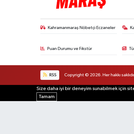
TEKNOLOJİ
Kahramanmaraş Nöbetçi Eczaneler
K
YAŞAM
KÜLTÜR SANAT
Puan Durumu ve Fikstür
Tü
RSS
Copyright © 2026. Her hakkı saklıdır
Size daha iyi bir deneyim sunabilmek için sit
Tamam