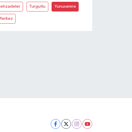
Şehzadeler
Turgutlu
Yunusemre
Merkez