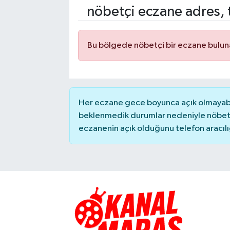
nöbetçi eczane adres, 
SAĞLIK
EĞİTİM
Bu bölgede nöbetçi bir eczane bulu
BÖLGE
KEŞFET
Her eczane gece boyunca açık olmayabili
beklenmedik durumlar nedeniyle nöbete
POPÜLER
eczanenin açık olduğunu telefon aracılığıy
DÜNYA
TREND
MEDYA
OTOMOTİV