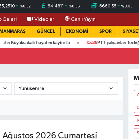
55,2510
64,4811
6660.55
%
0.32
%
0.38
%
0.03
o Galeri
Videolar
Canlı Yayın
AMANMARAŞ
GÜNCEL
EKONOMİ
SPOR
SİYASE
sakallı hayatını kaybetti
15:38
PTT çalışanları Tedirğin! Ateş: "
M
D
K
S
 Ağustos 2026 Cumartesi