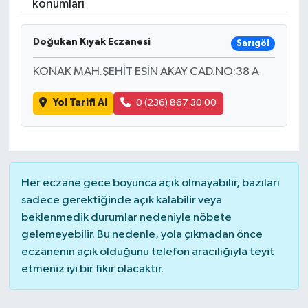
konumları
SAĞLIK
Doğukan Kıyak Eczanesi
Sarıgöl
EĞİTİM
KONAK MAH.ŞEHİT ESİN AKAY CAD.NO:38 A
BÖLGE
Yol Tarifi Al
0 (236) 867 30 00
KEŞFET
POPÜLER
Her eczane gece boyunca açık olmayabilir, bazıları
DÜNYA
sadece gerektiğinde açık kalabilir veya
beklenmedik durumlar nedeniyle nöbete
gelemeyebilir. Bu nedenle, yola çıkmadan önce
TREND
eczanenin açık olduğunu telefon aracılığıyla teyit
etmeniz iyi bir fikir olacaktır.
MEDYA
OTOMOTİV