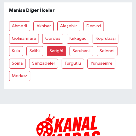
Manisa Diğer İlçeler
TEKNOLOJİ
Ahmetli
Akhisar
Alaşehiir
Demirci
YAŞAM
Gölmarmara
Gördes
Kirkağaç
Köprübaşi
KÜLTÜR SANAT
Kula
Salihli
Sarigöl
Saruhanli
Selendi
Soma
Şehzadeler
Turgutlu
Yunusemre
Merkez