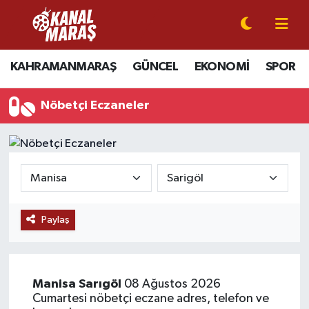
CANLI YAYIN
Kahramanmaraş Nöbetçi Eczaneler
KAHRAMANMARAŞ
GÜNCEL
EKONOMİ
SPOR
KAHRAMANMARAŞ
Kahramanmaraş Hava Durumu
Nöbetçi Eczaneler
GÜNCEL
Kahramanmaraş Namaz Vakitleri
SPOR
Kahramanmaraş Trafik Yoğunluk Haritası
SİYASET
Süper Lig Puan Durumu ve Fikstür
Paylaş
EKONOMİ
Tüm Manşetler
GÜNDEM
Son Dakika Haberleri
Manisa
Sarıgöl
08 Ağustos 2026
MAGAZİN
Haber Arşivi
Cumartesi nöbetçi eczane adres, telefon ve