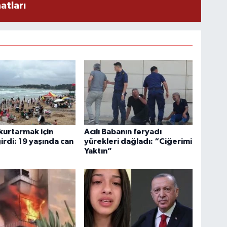
atları
 kurtarmak için
Acılı Babanın feryadı
irdi: 19 yaşında can
yürekleri dağladı: “Ciğerimi
Yaktın”