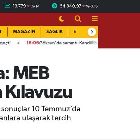
13.779
64.840,97
%
-14
%
-0.15
T
MAGAZİN
SAĞLIK
EĞİTİM
YAŞAM
DÜN
16:06
Göksun'da sarsıntı: Kandilli büyüklüğü açıkladı
14:12
Si
a: MEB
h Kılavuzu
re sonuçlar 10 Temmuz’da
anlara ulaşarak tercih