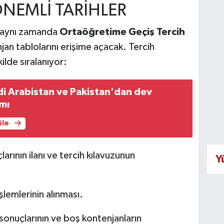
ÖNEMLİ TARİHLER
k aynı zamanda
Ortaöğretime Geçiş Tercih
jan tablolarını erişime açacak. Tercih
ilde sıralanıyor:
di Arabistan ve Pakistan'dan dev
mı
üle
arının ilanı ve tercih kılavuzunun
Y
şlemlerinin alınması.
sonuçlarının ve boş kontenjanların