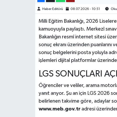
Haber Editörü
08.07.2026 - 10:51
Okun
TEKNOLOJİ
Milli Eğitim Bakanlığı, 2026 Liseler
YAŞAM
kamuoyuyla paylaştı. Merkezî sınav
Bakanlığın resmî internet sitesi üze
KÜLTÜR SANAT
sonuç ekranı üzerinden puanlarını ve
sonuç belgelerini posta yoluyla a
işlemleri dijital platformlar üzerin
LGS SONUÇLARI AÇ
Öğrenciler ve veliler, arama motorl
yanıt arıyor. Şu an için LGS 2026 so
belirlenen takvime göre, adaylar s
www.meb.gov.tr
adresi üzerinden