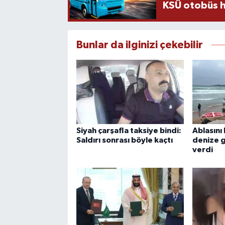
KSÜ otobüs h
Bunlar da ilginizi çekebilir
Siyah çarşafla taksiye bindi:
Ablasını
Saldırı sonrası böyle kaçtı
denize g
verdi