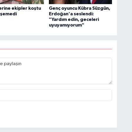
erine ekipler koştu
Genç oyuncu Kübra Süzgün,
işemedi
Erdoğan'a seslendi:
"Yardım edin, geceleri
uyuyamıyorum"