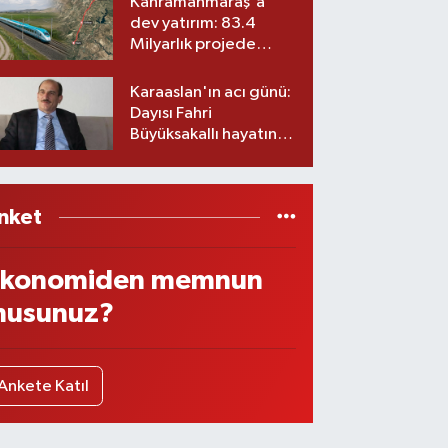
Kahramanmaraş'a
dev yatırım: 83.4
Milyarlık projede
imzalar atıldı
Karaaslan'ın acı günü:
Dayısı Fahri
Büyüksakallı hayatını
kaybetti
nket
konomiden memnun
usunuz?
Ankete Katıl