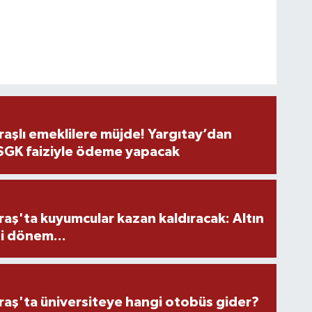
şlı emeklilere müjde! Yargıtay’dan
 SGK faiziyle ödeme yapacak
ş'ta kuyumcular kazan kaldıracak: Altın
i dönem...
ş'ta üniversiteye hangi otobüs gider?