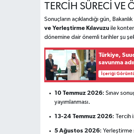
TERCİH SÜRECİ VE 
Sonuçların açıklandığı gün, Bakanlı
ve Yerleştirme Kılavuzu
ile konten
dönemine dair önemli tarihler şu şek
Türkiye, Suu
savunma adı
İçeriği Görünt
10 Temmuz 2026:
Sınav sonuçl
yayımlanması.
13-24 Temmuz 2026:
Tercih i
5 Ağustos 2026:
Yerleştirme 