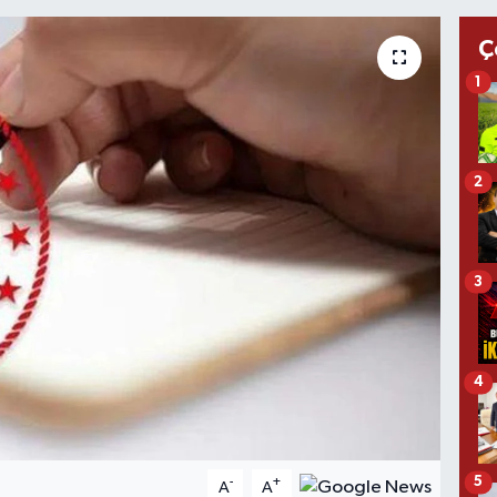
Ç
1
2
3
4
5
-
+
A
A