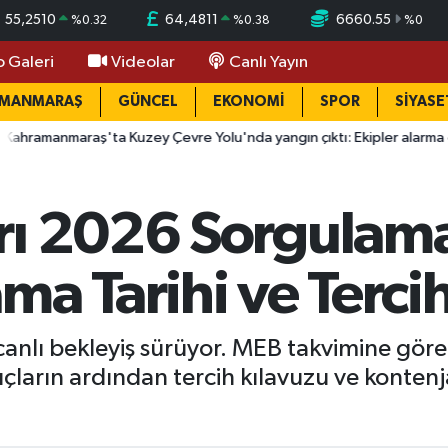
55,2510
64,4811
6660.55
%
0.32
%
0.38
%
0
o Galeri
Videolar
Canlı Yayın
AMANMARAŞ
GÜNCEL
EKONOMİ
SPOR
SİYASE
raş'ta Kuzey Çevre Yolu'nda yangın çıktı: Ekipler alarma geçti
rı 2026 Sorgulam
ma Tarihi ve Terci
canlı bekleyiş sürüyor. MEB takvimine gö
çların ardından tercih kılavuzu ve kontenj