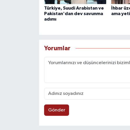
Türkiye, Suudi Arabistan ve
İhbar üz
Pakistan'dan dev savunma
ama yet
adımı
Yorumlar
Gönder