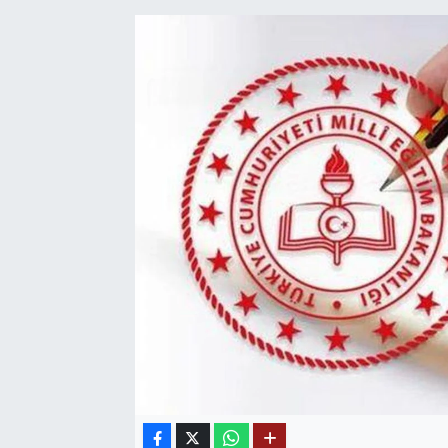
SAĞLIK
EĞİTİM
BÖLGE
KEŞFET
POPÜLER
DÜNYA
TREND
MEDYA
OTOMOTİV