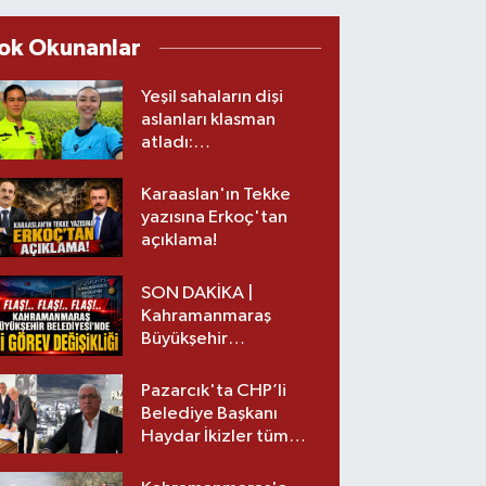
ok Okunanlar
Yeşil sahaların dişi
aslanları klasman
atladı:
Kahramanmaraş’tan
üst lige iki transfer!
Karaaslan'ın Tekke
yazısına Erkoç'tan
açıklama!
SON DAKİKA |
Kahramanmaraş
Büyükşehir
Belediyesinde iki
görev değişikliği!
Pazarcık'ta CHP’li
Belediye Başkanı
Haydar İkizler tüm
ekibiyle istifa etti! İşte
yeni partisi