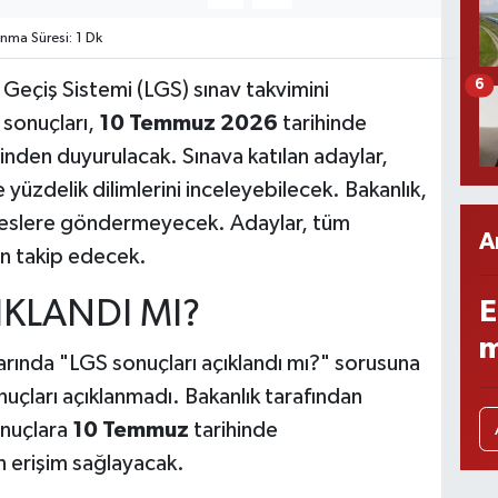
ma Süresi: 1 Dk
6
e Geçiş Sistemi (LGS) sınav takvimini
 sonuçları,
10 Temmuz 2026
tarihinde
rinden duyurulacak. Sınava katılan adaylar,
 yüzdelik dilimlerini inceleyebilecek. Bakanlık,
dreslere göndermeyecek. Adaylar, tüm
A
den takip edecek.
IKLANDI MI?
E
m
arında "LGS sonuçları açıklandı mı?" sorusuna
nuçları açıklanmadı. Bakanlık tarafından
onuçlara
10 Temmuz
tarihinde
 erişim sağlayacak.