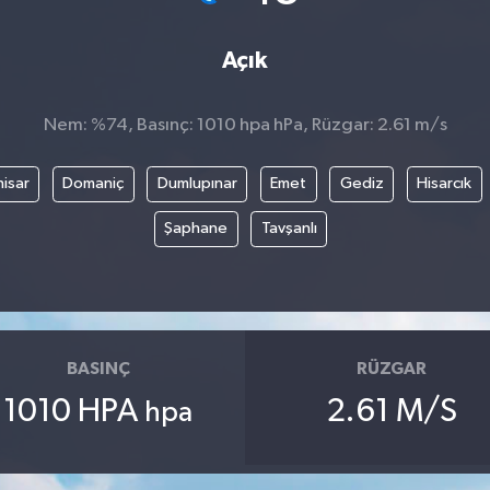
Açık
Nem: %74, Basınç: 1010 hpa hPa, Rüzgar: 2.61 m/s
isar
Domaniç
Dumlupınar
Emet
Gediz
Hisarcık
Şaphane
Tavşanlı
BASINÇ
RÜZGAR
1010 HPA
2.61 M/S
hpa