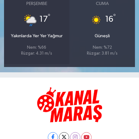
PERŞEMBE
CUMA
°
°
17
16
Yakınlarda Yer Yer Yağmur
Güneşli
Nem: %66
Nem: %72
Rüzgar: 4.31 m/s
Rüzgar: 3.81 m/s