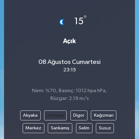
SAĞLIK
°
15
EĞİTİM
Açık
BÖLGE
KEŞFET
08 Ağustos Cumartesi
23:15
POPÜLER
DÜNYA
Nem: %70, Basınç: 1012 hpa hPa,
Rüzgar: 2.19 m/s
TREND
Akyaka
Arpaçay
Digor
Kağızman
MEDYA
Merkez
Sarıkamış
Selim
Susuz
OTOMOTİV