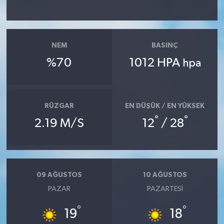
TEKNOLOJİ
NEM
BASINÇ
YAŞAM
%70
1012 HPA
hpa
KÜLTÜR SANAT
RÜZGAR
EN DÜŞÜK / EN YÜKSEK
°
°
2.19 M/S
12
/ 28
09 AĞUSTOS
10 AĞUSTOS
PAZAR
PAZARTESI
°
°
19
18