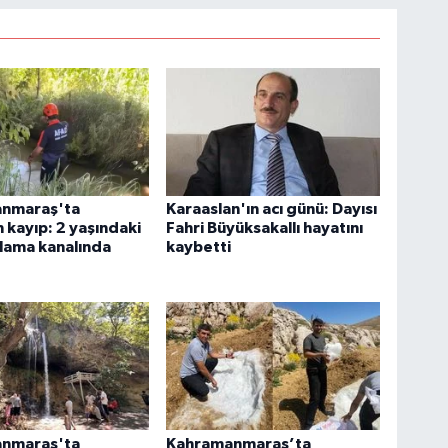
nmaraş'ta
Karaaslan'ın acı günü: Dayısı
 kayıp: 2 yaşındaki
Fahri Büyüksakallı hayatını
lama kanalında
kaybetti
nmaraş'ta
Kahramanmaraş’ta