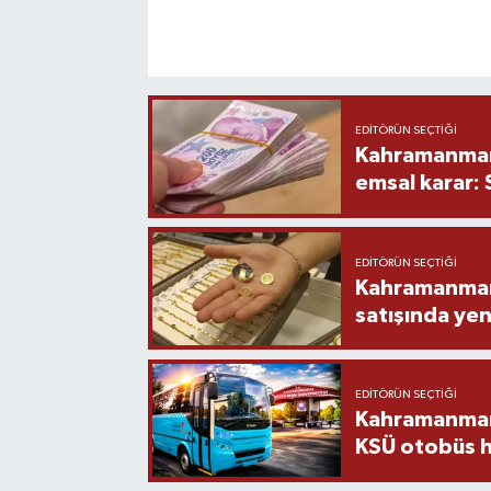
EDITÖRÜN SEÇTIĞI
Kahramanmara
emsal karar:
EDITÖRÜN SEÇTIĞI
Kahramanmara
satışında yen
EDITÖRÜN SEÇTIĞI
Kahramanmara
KSÜ otobüs h