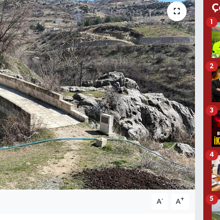
Ç
1
2
3
4
5
-
+
A
A