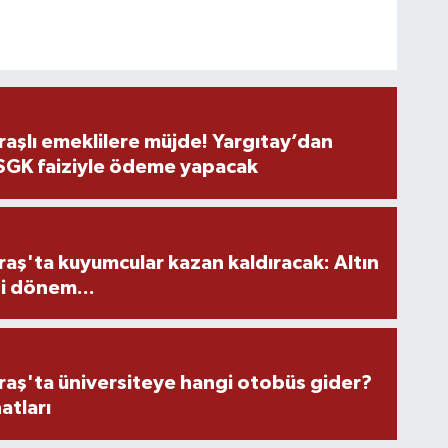
şlı emeklilere müjde! Yargıtay’dan
 SGK faiziyle ödeme yapacak
ş'ta kuyumcular kazan kaldıracak: Altın
i dönem...
ş'ta üniversiteye hangi otobüs gider?
atları