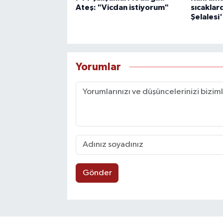
Ateş: "Vicdan istiyorum"
sıcaklar
Şelalesi
Yorumlar
Gönder