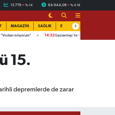
13.779
64.944,08
%
-14
%
-0.18
T
MAGAZİN
SAĞLIK
EĞİTİM
YAŞAM
DÜN
yorum"
14:32
Gaziantep'te kaçak kazıya suçüstü: Evin altında çu
ü 15.
arihli depremlerde de zarar