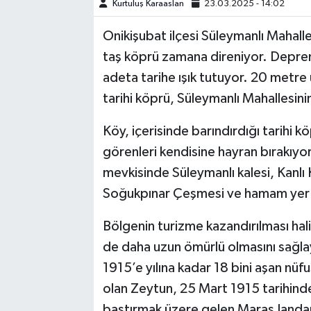
Kurtuluş Karaaslan
23.03.2025 - 14:02
TEKNOLOJİ
Onikişubat ilçesi Süleymanlı Mahalle
taş köprü zamana direniyor. Depre
YAŞAM
adeta tarihe ışık tutuyor. 20 metr
tarihi köprü, Süleymanlı Mahallesi
KÜLTÜR SANAT
Köy, içerisinde barındırdığı tarihi
görenleri kendisine hayran bırakıyo
mevkisinde Süleymanlı kalesi, Kanl
Soğukpınar Çeşmesi ve hamam yer a
Bölgenin turizme kazandırılması hali
de daha uzun ömürlü olmasını sağl
1915’e yılına kadar 18 bini aşan nüf
olan Zeytun, 25 Mart 1915 tarihinde
bastırmak üzere gelen Maraş Janda