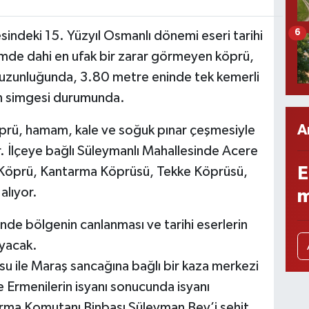
6
sindeki 15. Yüzyıl Osmanlı dönemi eseri tarihi
mde dahi en ufak bir zarar görmeyen köprü,
e uzunluğunda, 3.80 metre eninde tek kemerli
nin simgesi durumunda.
A
 köprü, hamam, kale ve soğuk pınar çeşmesiyle
r. İlçeye bağlı Süleymanlı Mahallesinde Acere
E
ı Köprü, Kantarma Köprüsü, Tekke Köprüsü,
lıyor.
m
nde bölgenin canlanması ve tarihi eserlerin
ayacak.
usu ile Maraş sancağına bağlı bir kaza merkezi
 Ermenilerin isyanı sonucunda isyanı
rma Komutanı Binbaşı Süleyman Bey’i şehit