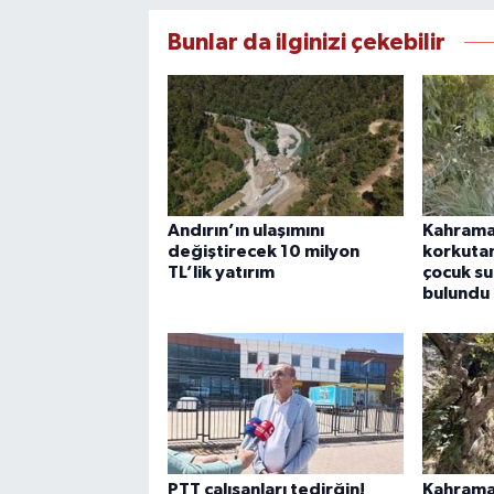
Bunlar da ilginizi çekebilir
Andırın’ın ulaşımını
Kahrama
değiştirecek 10 milyon
korkutan
TL’lik yatırım
çocuk su
bulundu
PTT çalışanları tedirğin!
Kahrama