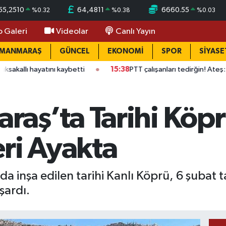
55,2510
64,4811
6660.55
%
0.32
%
0.38
%
0.03
o Galeri
Videolar
Canlı Yayın
AMANMARAŞ
GÜNCEL
EKONOMİ
SPOR
SİYASE
tını kaybetti
15:38
PTT çalışanları tedirğin! Ateş: "Vicdan isti
aş’ta Tarihi Köpr
ri Ayakta
 inşa edilen tarihi Kanlı Köprü, 6 şubat t
şardı.