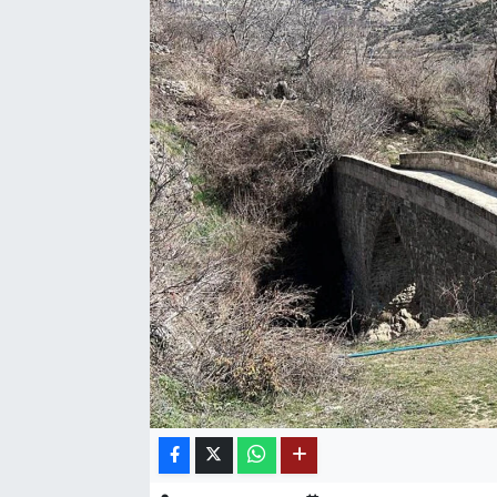
SAĞLIK
EĞİTİM
BÖLGE
KEŞFET
POPÜLER
DÜNYA
TREND
MEDYA
OTOMOTİV