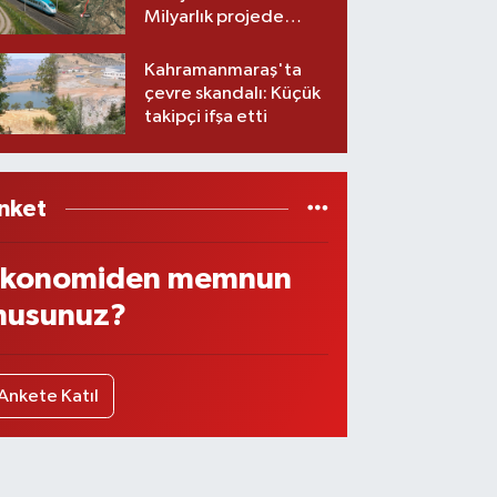
Milyarlık projede
imzalar atıldı
Kahramanmaraş'ta
çevre skandalı: Küçük
takipçi ifşa etti
nket
konomiden memnun
usunuz?
Ankete Katıl