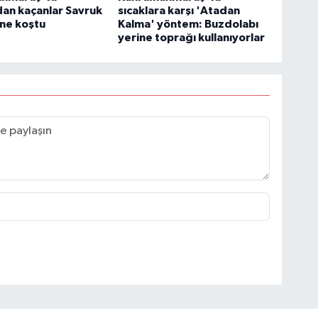
dan kaçanlar Savruk
sıcaklara karşı 'Atadan
'ne koştu
Kalma' yöntem: Buzdolabı
yerine toprağı kullanıyorlar