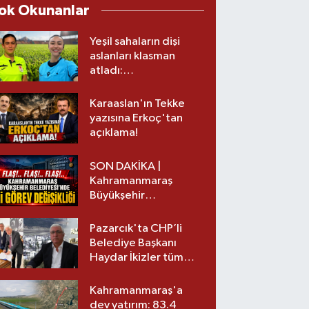
ok Okunanlar
Yeşil sahaların dişi
aslanları klasman
atladı:
Kahramanmaraş’tan
üst lige iki transfer!
Karaaslan'ın Tekke
yazısına Erkoç'tan
açıklama!
SON DAKİKA |
Kahramanmaraş
Büyükşehir
Belediyesinde iki
görev değişikliği!
Pazarcık'ta CHP’li
Belediye Başkanı
Haydar İkizler tüm
ekibiyle istifa etti! İşte
yeni partisi
Kahramanmaraş'a
dev yatırım: 83.4