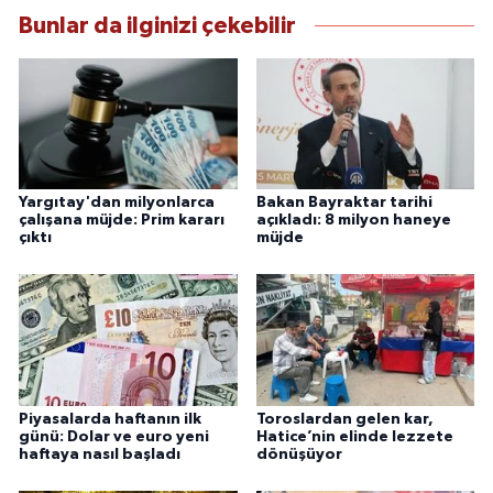
Bunlar da ilginizi çekebilir
Yargıtay'dan milyonlarca
Bakan Bayraktar tarihi
çalışana müjde: Prim kararı
açıkladı: 8 milyon haneye
çıktı
müjde
Piyasalarda haftanın ilk
Toroslardan gelen kar,
günü: Dolar ve euro yeni
Hatice’nin elinde lezzete
haftaya nasıl başladı
dönüşüyor