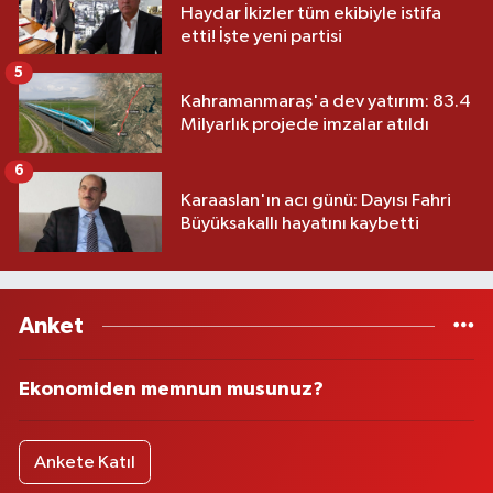
Haydar İkizler tüm ekibiyle istifa
etti! İşte yeni partisi
5
Kahramanmaraş'a dev yatırım: 83.4
Milyarlık projede imzalar atıldı
6
Karaaslan'ın acı günü: Dayısı Fahri
Büyüksakallı hayatını kaybetti
Anket
Ekonomiden memnun musunuz?
Ankete Katıl