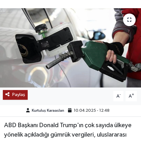
SAĞLIK
EĞİTİM
BÖLGE
KEŞFET
POPÜLER
DÜNYA
Paylaş
-
+
A
A
TREND
Kurtuluş Karaaslan
10.04.2025 - 12:48
MEDYA
ABD Başkanı Donald Trump'ın çok sayıda ülkeye
yönelik açıkladığı gümrük vergileri, uluslararası
OTOMOTİV