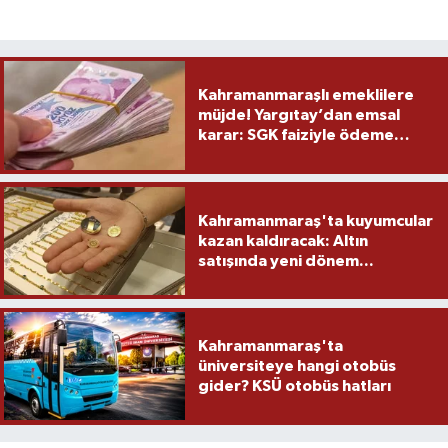
Kahramanmaraşlı emeklilere
müjde! Yargıtay’dan emsal
karar: SGK faiziyle ödeme
yapacak
Kahramanmaraş'ta kuyumcular
kazan kaldıracak: Altın
satışında yeni dönem...
Kahramanmaraş'ta
üniversiteye hangi otobüs
gider? KSÜ otobüs hatları