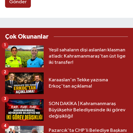
Gönder
Çok Okunanlar
1
Yeşil sahaların dişi aslanları klasman
atladı: Kahramanmaraş’tan üst lige
iki transfer!
2
Karaaslan'ın Tekke yazısına
Erkoç'tan açıklama!
3
SON DAKİKA | Kahramanmaraş
Büyükşehir Belediyesinde iki görev
değişikliği!
4
Pazarcık'ta CHP’li Belediye Başkanı