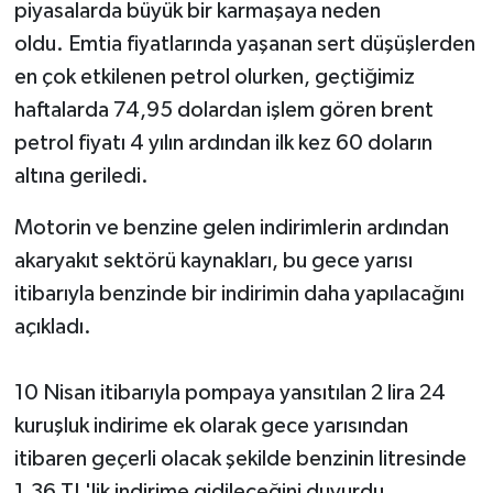
piyasalarda büyük bir karmaşaya neden
oldu. Emtia fiyatlarında yaşanan sert düşüşlerden
TEKNOLOJİ
en çok etkilenen petrol olurken, geçtiğimiz
YAŞAM
haftalarda 74,95 dolardan işlem gören brent
petrol fiyatı 4 yılın ardından ilk kez 60 doların
KÜLTÜR SANAT
altına geriledi.
Motorin ve benzine gelen indirimlerin ardından
akaryakıt sektörü kaynakları, bu gece yarısı
itibarıyla benzinde bir indirimin daha yapılacağını
açıkladı.
10 Nisan itibarıyla pompaya yansıtılan 2 lira 24
kuruşluk indirime ek olarak gece yarısından
itibaren geçerli olacak şekilde benzinin litresinde
1,36 TL'lik indirime gidileceğini duyurdu.