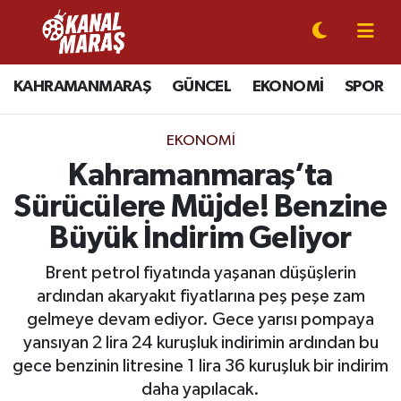
CANLI YAYIN
Kahramanmaraş Nöbetçi Eczaneler
KAHRAMANMARAŞ
GÜNCEL
EKONOMİ
SPOR
KAHRAMANMARAŞ
Kahramanmaraş Hava Durumu
EKONOMI
GÜNCEL
Kahramanmaraş Namaz Vakitleri
Kahramanmaraş’ta
Sürücülere Müjde! Benzine
SPOR
Kahramanmaraş Trafik Yoğunluk Haritası
Büyük İndirim Geliyor
SİYASET
Süper Lig Puan Durumu ve Fikstür
Brent petrol fiyatında yaşanan düşüşlerin
ardından akaryakıt fiyatlarına peş peşe zam
EKONOMİ
Tüm Manşetler
gelmeye devam ediyor. Gece yarısı pompaya
yansıyan 2 lira 24 kuruşluk indirimin ardından bu
GÜNDEM
Son Dakika Haberleri
gece benzinin litresine 1 lira 36 kuruşluk bir indirim
MAGAZİN
Haber Arşivi
daha yapılacak.