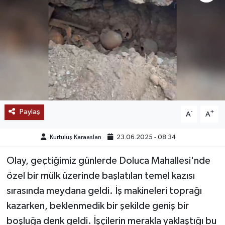
SAĞLIK
EĞİTİM
BÖLGE
KEŞFET
Paylaş
-
+
A
A
POPÜLER
Kurtuluş Karaaslan
23.06.2025 - 08:34
DÜNYA
Olay, geçtiğimiz günlerde Doluca Mahallesi'nde
TREND
özel bir mülk üzerinde başlatılan temel kazısı
sırasında meydana geldi. İş makineleri toprağı
MEDYA
kazarken, beklenmedik bir şekilde geniş bir
boşluğa denk geldi. İşçilerin merakla yaklaştığı bu
OTOMOTİV