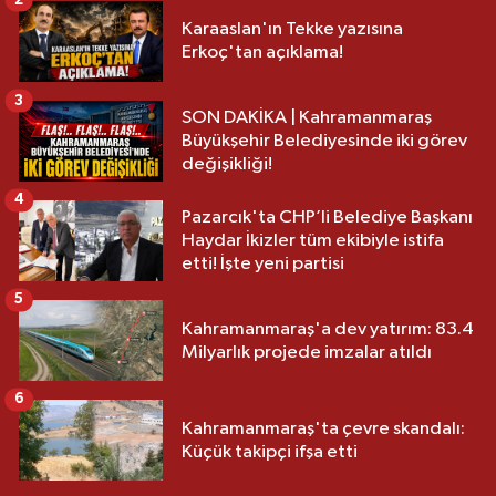
2
Karaaslan'ın Tekke yazısına
Erkoç'tan açıklama!
3
SON DAKİKA | Kahramanmaraş
Büyükşehir Belediyesinde iki görev
değişikliği!
4
Pazarcık'ta CHP’li Belediye Başkanı
Haydar İkizler tüm ekibiyle istifa
etti! İşte yeni partisi
5
Kahramanmaraş'a dev yatırım: 83.4
Milyarlık projede imzalar atıldı
6
Kahramanmaraş'ta çevre skandalı:
Küçük takipçi ifşa etti