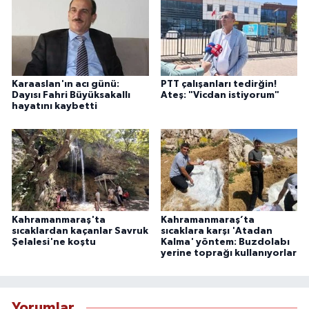
Karaaslan'ın acı günü:
PTT çalışanları tedirğin!
Dayısı Fahri Büyüksakallı
Ateş: "Vicdan istiyorum"
hayatını kaybetti
Kahramanmaraş'ta
Kahramanmaraş’ta
sıcaklardan kaçanlar Savruk
sıcaklara karşı 'Atadan
Şelalesi'ne koştu
Kalma' yöntem: Buzdolabı
yerine toprağı kullanıyorlar
Yorumlar