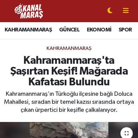
CANLI YAYIN
Kahramanmaraş Nöbetçi Eczaneler
KAHRAMANMARAŞ
GÜNCEL
EKONOMİ
SPOR
KAHRAMANMARAŞ
Kahramanmaraş Hava Durumu
KAHRAMANMARAŞ
GÜNCEL
Kahramanmaraş Namaz Vakitleri
Kahramanmaraş'ta
Şaşırtan Keşif! Mağarada
SPOR
Kahramanmaraş Trafik Yoğunluk Haritası
Kafatası Bulundu
SİYASET
Süper Lig Puan Durumu ve Fikstür
Kahramanmaraş’ın Türkoğlu ilçesine bağlı Doluca
Mahallesi, sıradan bir temel kazısı sırasında ortaya
EKONOMİ
Tüm Manşetler
çıkan ürpertici bir keşifle çalkalanıyor.
GÜNDEM
Son Dakika Haberleri
MAGAZİN
Haber Arşivi