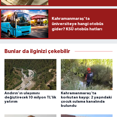
Kahramanmaraş'ta
üniversiteye hangi otobüs
gider? KSÜ otobüs hatları
Bunlar da ilginizi çekebilir
Andırın’ın ulaşımını
Kahramanmaraş'ta
değiştirecek 10 milyon TL’lik
korkutan kayıp: 2 yaşındaki
yatırım
çocuk sulama kanalında
bulundu