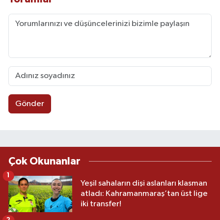
Gönder
Çok Okunanlar
1
Yeşil sahaların dişi aslanları klasman
atladı: Kahramanmaraş’tan üst lige
iki transfer!