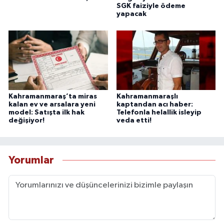
SGK faiziyle ödeme
yapacak
Kahramanmaraş’ta miras
Kahramanmaraşlı
kalan ev ve arsalara yeni
kaptandan acı haber:
model: Satışta ilk hak
Telefonla helallik isleyip
değişiyor!
veda etti!
Yorumlar