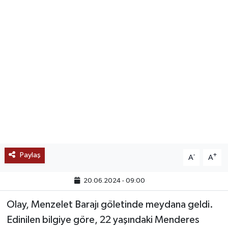
SAĞLIK
EĞİTİM
BÖLGE
KEŞFET
POPÜLER
DÜNYA
Paylaş
-
+
A
A
TREND
20.06.2024 - 09:00
MEDYA
Olay, Menzelet Barajı göletinde meydana geldi.
Edinilen bilgiye göre, 22 yaşındaki Menderes
OTOMOTİV