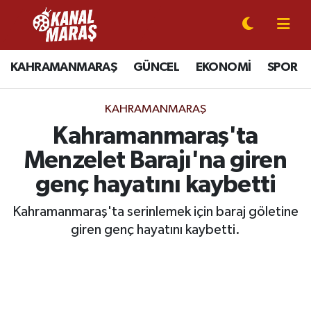
CANLI YAYIN
Kahramanmaraş Nöbetçi Eczaneler
KAHRAMANMARAŞ
GÜNCEL
EKONOMİ
SPOR
KAHRAMANMARAŞ
Kahramanmaraş Hava Durumu
KAHRAMANMARAŞ
GÜNCEL
Kahramanmaraş Namaz Vakitleri
Kahramanmaraş'ta
Menzelet Barajı'na giren
SPOR
Kahramanmaraş Trafik Yoğunluk Haritası
genç hayatını kaybetti
SİYASET
Süper Lig Puan Durumu ve Fikstür
Kahramanmaraş'ta serinlemek için baraj göletine
giren genç hayatını kaybetti.
EKONOMİ
Tüm Manşetler
GÜNDEM
Son Dakika Haberleri
MAGAZİN
Haber Arşivi