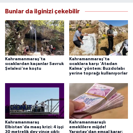
Bunlar da ilginizi çekebilir
Kahramanmaraş'ta
Kahramanmaraş’ta
sıcaklardan kaçanlar Savruk
sıcaklara karşı 'Atadan
Şelalesi'ne koştu
Kalma' yöntem: Buzdolabı
yerine toprağı kullanıyorlar
Kahramanmaraş
Kahramanmaraşlı
Elbistan'da maaş krizi: 4 işçi
emeklilere müjde!
30 metrelik dev vince çıktı
Yargıtay’dan emsal karar: