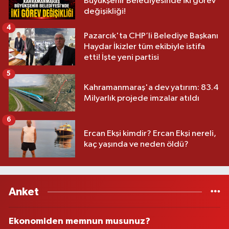
Büyükşehir Belediyesinde iki görev
değişikliği!
4
Pazarcık'ta CHP’li Belediye Başkanı
Haydar İkizler tüm ekibiyle istifa
etti! İşte yeni partisi
5
Kahramanmaraş'a dev yatırım: 83.4
Milyarlık projede imzalar atıldı
6
Ercan Ekşi kimdir? Ercan Ekşi nereli,
kaç yaşında ve neden öldü?
Anket
Ekonomiden memnun musunuz?