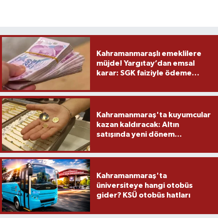
Kahramanmaraşlı emeklilere
müjde! Yargıtay’dan emsal
karar: SGK faiziyle ödeme
yapacak
Kahramanmaraş'ta kuyumcular
kazan kaldıracak: Altın
satışında yeni dönem...
Kahramanmaraş'ta
üniversiteye hangi otobüs
gider? KSÜ otobüs hatları