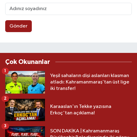
Gönder
Çok Okunanlar
1
Yeşil sahaların dişi aslanları klasman
atladı: Kahramanmaraş’tan üst lige
iki transfer!
2
Karaaslan'ın Tekke yazısına
Erkoç'tan açıklama!
3
SON DAKİKA | Kahramanmaraş