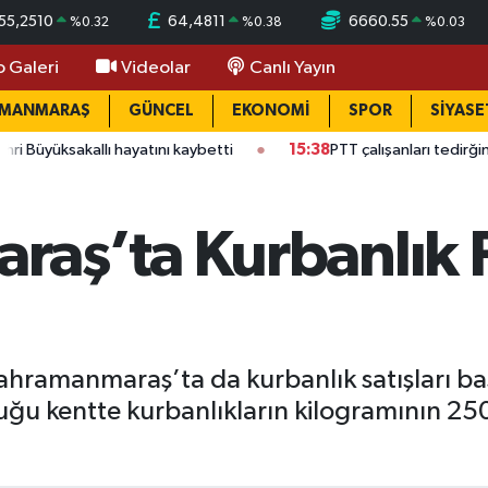
55,2510
64,4811
6660.55
%
0.32
%
0.38
%
0.03
o Galeri
Videolar
Canlı Yayın
AMANMARAŞ
GÜNCEL
EKONOMİ
SPOR
SİYASE
llı hayatını kaybetti
15:38
PTT çalışanları tedirğin! Ateş: "Vicd
aş’ta Kurbanlık F
hramanmaraş’ta da kurbanlık satışları başl
uğu kentte kurbanlıkların kilogramının 250