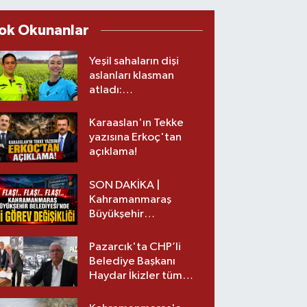
ok Okunanlar
Yeşil sahaların dişi
aslanları klasman
atladı:
Kahramanmaraş’tan
üst lige iki transfer!
Karaaslan'ın Tekke
yazısına Erkoç'tan
açıklama!
SON DAKİKA |
Kahramanmaraş
Büyükşehir
Belediyesinde iki
görev değişikliği!
Pazarcık'ta CHP’li
Belediye Başkanı
Haydar İkizler tüm
ekibiyle istifa etti! İşte
yeni partisi