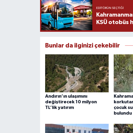
EDITÖRÜN SEÇTIĞI
Kahramanmara
KSÜ otobüs h
Bunlar da ilginizi çekebilir
Andırın’ın ulaşımını
Kahrama
değiştirecek 10 milyon
korkutan
TL’lik yatırım
çocuk su
bulundu