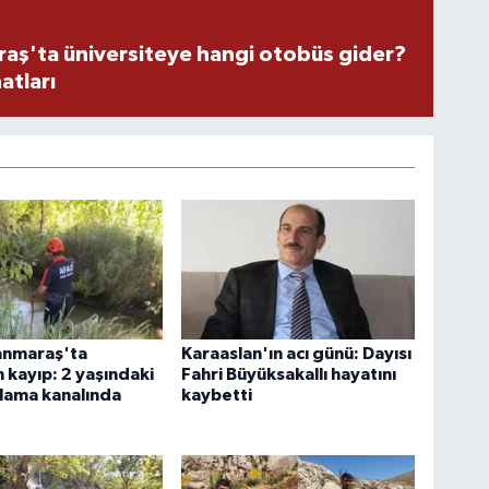
ş'ta üniversiteye hangi otobüs gider?
atları
nmaraş'ta
Karaaslan'ın acı günü: Dayısı
 kayıp: 2 yaşındaki
Fahri Büyüksakallı hayatını
lama kanalında
kaybetti