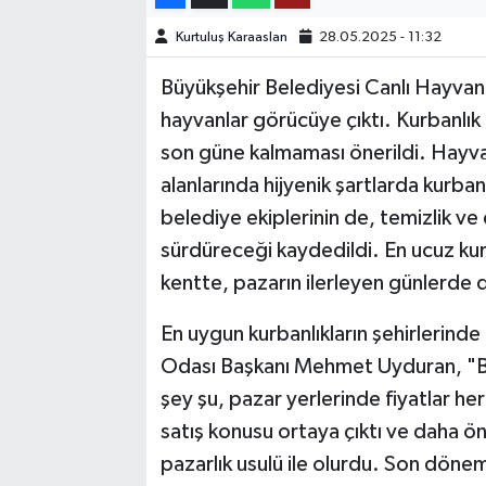
Kurtuluş Karaaslan
28.05.2025 - 11:32
TEKNOLOJİ
Büyükşehir Belediyesi Canlı Hayvan
YAŞAM
hayvanlar görücüye çıktı. Kurbanlık 
son güne kalmaması önerildi. Hayvan
KÜLTÜR SANAT
alanlarında hijyenik şartlarda kurban
belediye ekiplerinin de, temizlik v
sürdüreceği kaydedildi. En ucuz kur
kentte, pazarın ilerleyen günlerde 
En uygun kurbanlıkların şehirlerin
Odası Başkanı Mehmet Uyduran, "Biz
şey şu, pazar yerlerinde fiyatlar her
satış konusu ortaya çıktı ve daha ön
pazarlık usulü ile olurdu. Son dönemle