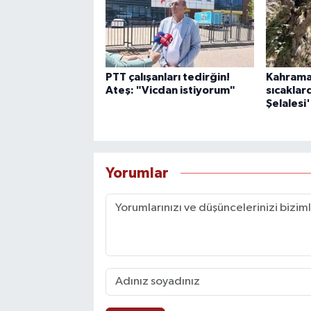
PTT çalışanları tedirğin!
Kahrama
Ateş: "Vicdan istiyorum"
sıcaklar
Şelalesi
Yorumlar