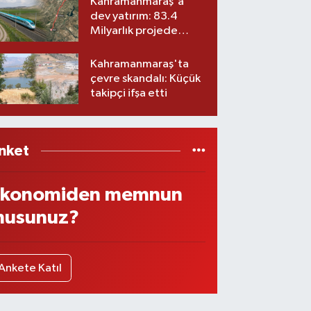
Kahramanmaraş'a
dev yatırım: 83.4
Milyarlık projede
imzalar atıldı
Kahramanmaraş'ta
çevre skandalı: Küçük
takipçi ifşa etti
nket
konomiden memnun
usunuz?
Ankete Katıl