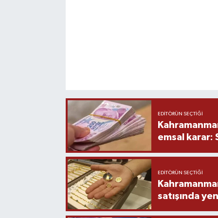
EDITÖRÜN SEÇTIĞI
Kahramanmara
emsal karar:
EDITÖRÜN SEÇTIĞI
Kahramanmara
satışında yen