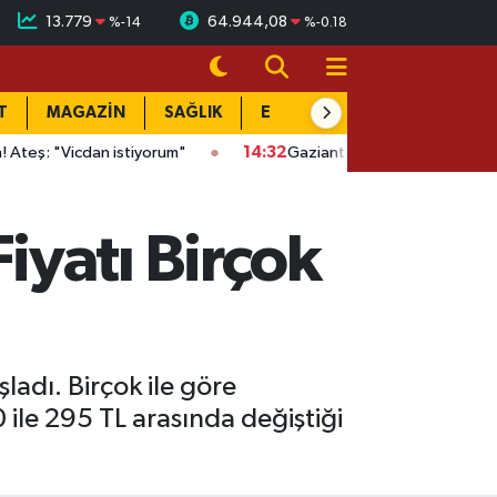
13.779
64.944,08
%
-14
%
-0.18
T
MAGAZİN
SAĞLIK
EĞİTİM
YAŞAM
DÜN
an istiyorum"
14:32
Gaziantep'te kaçak kazıya suçüstü: Evin alt
iyatı Birçok
adı. Birçok ile göre
 ile 295 TL arasında değiştiği