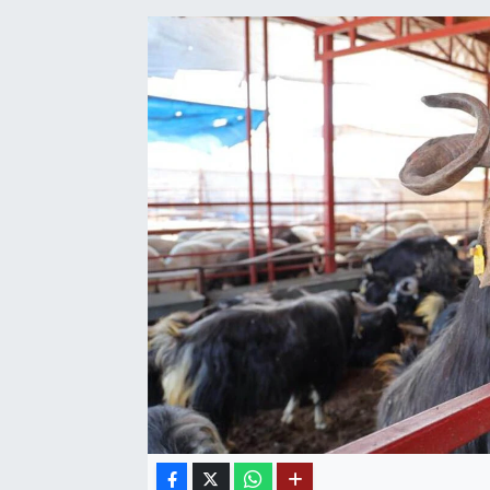
SAĞLIK
EĞİTİM
BÖLGE
KEŞFET
POPÜLER
DÜNYA
TREND
MEDYA
OTOMOTİV