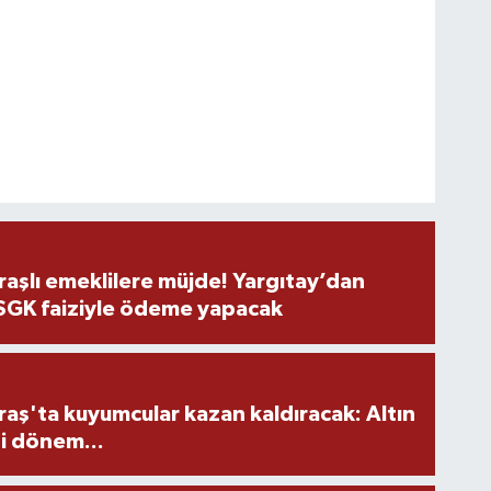
şlı emeklilere müjde! Yargıtay’dan
 SGK faiziyle ödeme yapacak
ş'ta kuyumcular kazan kaldıracak: Altın
i dönem...