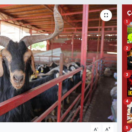
Ç
1
2
3
4
5
-
+
A
A