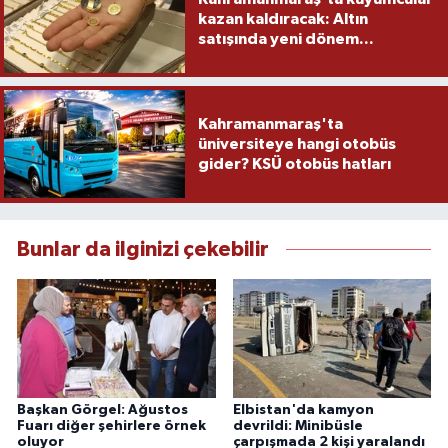
kazan kaldıracak: Altın
satışında yeni dönem...
Kahramanmaraş'ta
üniversiteye hangi otobüs
gider? KSÜ otobüs hatları
Bunlar da ilginizi çekebilir
Başkan Görgel: Ağustos
Elbistan'da kamyon
Fuarı diğer şehirlere örnek
devrildi: Minibüsle
oluyor
çarpışmada 2 kişi yaralandı