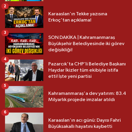
2
Karaaslan'ın Tekke yazısına
Erkoç'tan açıklama!
3
SON DAKİKA | Kahramanmaraş
Büyükşehir Belediyesinde iki görev
değişikliği!
4
Pazarcık'ta CHP’li Belediye Başkanı
Haydar İkizler tüm ekibiyle istifa
etti! İşte yeni partisi
5
Kahramanmaraş'a dev yatırım: 83.4
Milyarlık projede imzalar atıldı
6
Karaaslan'ın acı günü: Dayısı Fahri
Büyüksakallı hayatını kaybetti