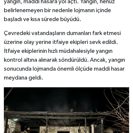
yangın, maddi hasara yol açtı. Yangın, henüz
belirlenemeyen bir nedenle lojmanın içinde
TEKNOLOJİ
başladı ve kısa sürede büyüdü.
YAŞAM
Çevredeki vatandaşların dumanları fark etmesi
üzerine olay yerine itfaiye ekipleri sevk edildi.
KÜLTÜR SANAT
İtfaiye ekiplerinin hızlı müdahalesiyle yangın
kontrol altına alınarak söndürüldü.
Ancak, yangın
sonucunda lojmanda önemli ölçüde maddi hasar
meydana geldi.