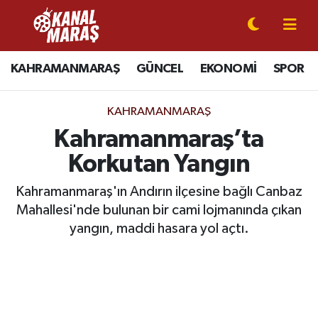
CANLI YAYIN
Kahramanmaraş Nöbetçi Eczaneler
KAHRAMANMARAŞ
GÜNCEL
EKONOMİ
SPOR
KAHRAMANMARAŞ
Kahramanmaraş Hava Durumu
KAHRAMANMARAŞ
GÜNCEL
Kahramanmaraş Namaz Vakitleri
Kahramanmaraş’ta
Korkutan Yangın
SPOR
Kahramanmaraş Trafik Yoğunluk Haritası
Kahramanmaraş'ın Andırın ilçesine bağlı Canbaz
SİYASET
Süper Lig Puan Durumu ve Fikstür
Mahallesi'nde bulunan bir cami lojmanında çıkan
yangın, maddi hasara yol açtı.
EKONOMİ
Tüm Manşetler
GÜNDEM
Son Dakika Haberleri
MAGAZİN
Haber Arşivi