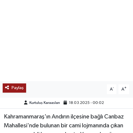
SAĞLIK
EĞİTİM
BÖLGE
KEŞFET
POPÜLER
DÜNYA
Paylaş
-
+
A
A
TREND
Kurtuluş Karaaslan
18.03.2025 - 00:02
Kahramanmaraş'ın Andırın ilçesine bağlı Canbaz
MEDYA
Mahallesi'nde bulunan bir cami lojmanında çıkan
OTOMOTİV