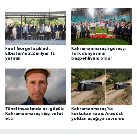
Fırat Görgel açıkladı:
Kahramanmaraşlı güreşçi
Elbistan’a 2,2 milyar TL
Türk dünyasının
yatırım
başpehlivanı oldu!
Tünel inşaatında acı göçük:
Kahramanmaraş'ta
Kahramanmaraşlı işçi vefat
korkutan kaza: Araç üst
etti
yoldan aşağıya savruldu