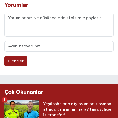
Yorumlar
Gönder
Çok Okunanlar
1
Yeşil sahaların dişi aslanları klasman
atladı: Kahramanmaraş’tan üst lige
iki transfer!