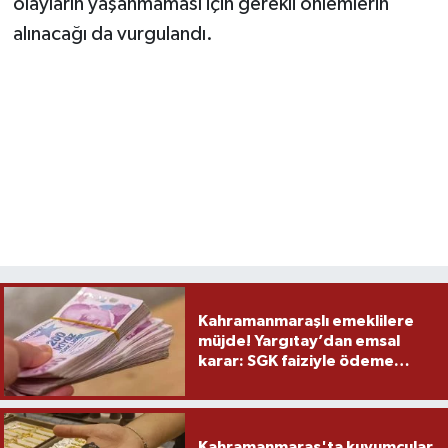
olayların yaşanmaması için gerekli önlemlerin
alınacağı da vurgulandı.
Kahramanmaraşlı emeklilere
müjde! Yargıtay’dan emsal
karar: SGK faiziyle ödeme
yapacak
Kahramanmaraş'ta kuyumcular