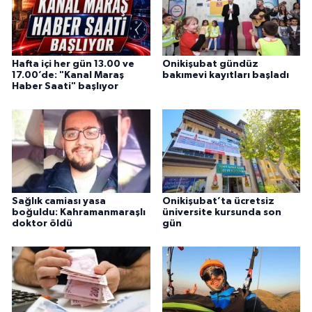
Hafta içi her gün 13.00 ve
Onikişubat gündüz
17.00’de: "Kanal Maraş
bakımevi kayıtları başladı
Haber Saati" başlıyor
Sağlık camiası yasa
Onikişubat’ta ücretsiz
boğuldu: Kahramanmaraşlı
üniversite kursunda son
doktor öldü
gün