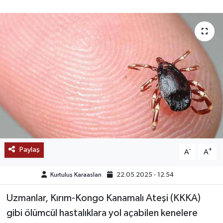
SAĞLIK
EĞİTİM
BÖLGE
KEŞFET
POPÜLER
DÜNYA
Paylaş
-
+
A
A
TREND
Kurtuluş Karaaslan
22.05.2025 - 12:54
MEDYA
Uzmanlar, Kırım-Kongo Kanamalı Ateşi (KKKA)
gibi ölümcül hastalıklara yol açabilen kenelere
OTOMOTİV