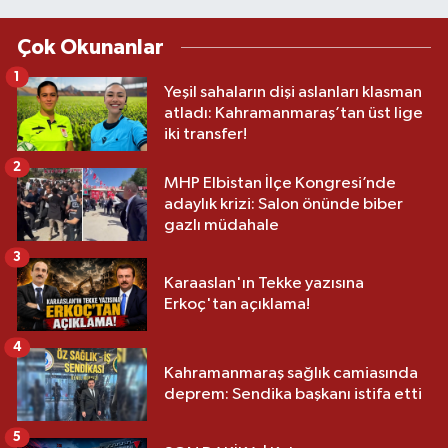
Çok Okunanlar
1
Yeşil sahaların dişi aslanları klasman
atladı: Kahramanmaraş’tan üst lige
iki transfer!
2
MHP Elbistan İlçe Kongresi’nde
adaylık krizi: Salon önünde biber
gazlı müdahale
3
Karaaslan'ın Tekke yazısına
Erkoç'tan açıklama!
4
Kahramanmaraş sağlık camiasında
deprem: Sendika başkanı istifa etti
5