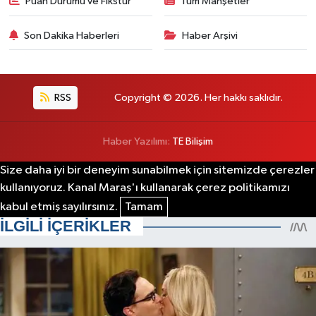
Puan Durumu ve Fikstür
Tüm Manşetler
Son Dakika Haberleri
Haber Arşivi
RSS
Copyright © 2026. Her hakkı saklıdır.
Haber Yazılımı:
TE Bilişim
Size daha iyi bir deneyim sunabilmek için sitemizde çerezler
kullanıyoruz. Kanal Maraş'ı kullanarak çerez politikamızı
kabul etmiş sayılırsınız.
Tamam