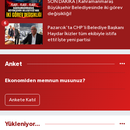
SON DAKİKA | Kahramanmaraş
Büyükşehir Belediyesinde iki görev
değişikliği!
6
Pazarcık'ta CHP’li Belediye Başkanı
Haydar İkizler tüm ekibiyle istifa
etti! İşte yeni partisi
Anket
Ekonomiden memnun musunuz?
Ankete Katıl
Yükleniyor...