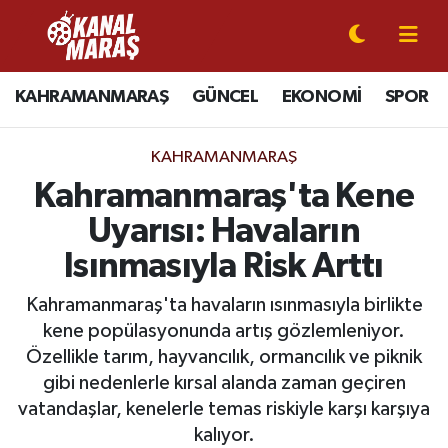
CANLI YAYIN
Kahramanmaraş Nöbetçi Eczaneler
KAHRAMANMARAŞ
GÜNCEL
EKONOMİ
SPOR
KAHRAMANMARAŞ
Kahramanmaraş Hava Durumu
KAHRAMANMARAŞ
GÜNCEL
Kahramanmaraş Namaz Vakitleri
Kahramanmaraş'ta Kene
Uyarısı: Havaların
SPOR
Kahramanmaraş Trafik Yoğunluk Haritası
Isınmasıyla Risk Arttı
SİYASET
Süper Lig Puan Durumu ve Fikstür
Kahramanmaraş'ta havaların ısınmasıyla birlikte
kene popülasyonunda artış gözlemleniyor.
EKONOMİ
Tüm Manşetler
Özellikle tarım, hayvancılık, ormancılık ve piknik
gibi nedenlerle kırsal alanda zaman geçiren
GÜNDEM
Son Dakika Haberleri
vatandaşlar, kenelerle temas riskiyle karşı karşıya
MAGAZİN
Haber Arşivi
kalıyor.