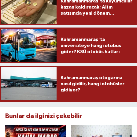
Kahramanmaraş'ta kuyumcular
kazan kaldıracak: Altın
satışında yeni dönem...
Kahramanmaraş'ta
üniversiteye hangi otobüs
gider? KSÜ otobüs hatları
Kahramanmaraş otogarına
nasıl gidilir, hangi otobüsler
gidiyor?
Bunlar da ilginizi çekebilir