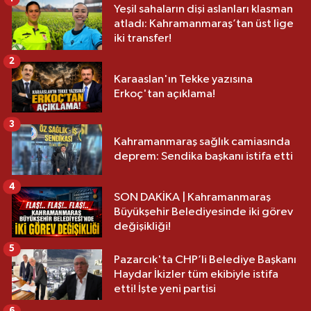
Yeşil sahaların dişi aslanları klasman
atladı: Kahramanmaraş’tan üst lige
iki transfer!
2
Karaaslan'ın Tekke yazısına
Erkoç'tan açıklama!
3
Kahramanmaraş sağlık camiasında
deprem: Sendika başkanı istifa etti
4
SON DAKİKA | Kahramanmaraş
Büyükşehir Belediyesinde iki görev
değişikliği!
5
Pazarcık'ta CHP’li Belediye Başkanı
Haydar İkizler tüm ekibiyle istifa
etti! İşte yeni partisi