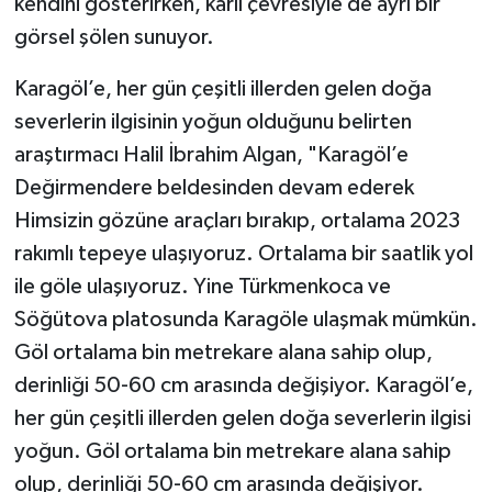
kendini gösterirken, karlı çevresiyle de ayrı bir
görsel şölen sunuyor.
TEKNOLOJİ
Karagöl’e, her gün çeşitli illerden gelen doğa
YAŞAM
severlerin ilgisinin yoğun olduğunu belirten
araştırmacı Halil İbrahim Algan, "Karagöl’e
KÜLTÜR SANAT
Değirmendere beldesinden devam ederek
Himsizin gözüne araçları bırakıp, ortalama 2023
rakımlı tepeye ulaşıyoruz. Ortalama bir saatlik yol
ile göle ulaşıyoruz. Yine Türkmenkoca ve
Söğütova platosunda Karagöle ulaşmak mümkün.
Göl ortalama bin metrekare alana sahip olup,
derinliği 50-60 cm arasında değişiyor. Karagöl’e,
her gün çeşitli illerden gelen doğa severlerin ilgisi
yoğun. Göl ortalama bin metrekare alana sahip
olup, derinliği 50-60 cm arasında değişiyor.