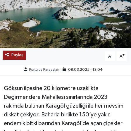
SAĞLIK
EĞİTİM
BÖLGE
KEŞFET
Paylaş
-
+
A
A
POPÜLER
Kurtuluş Karaaslan
08.03.2025 - 13:04
DÜNYA
Göksun ilçesine 20 kilometre uzaklıkta
Değirmendere Mahallesi sınırlarında 2023
TREND
rakımda bulunan Karagöl güzelliği ile her mevsim
dikkat çekiyor. Baharla birlikte 150’ye yakın
MEDYA
endemik bitki barından Karagöl’de açan çiçekler
OTOMOTİV