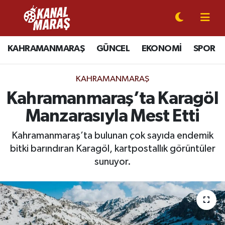
CANLI YAYIN
Kahramanmaraş Nöbetçi Eczaneler
KAHRAMANMARAŞ
GÜNCEL
EKONOMİ
SPOR
KAHRAMANMARAŞ
Kahramanmaraş Hava Durumu
KAHRAMANMARAŞ
GÜNCEL
Kahramanmaraş Namaz Vakitleri
Kahramanmaraş’ta Karagöl
Manzarasıyla Mest Etti
SPOR
Kahramanmaraş Trafik Yoğunluk Haritası
Kahramanmaraş’ta bulunan çok sayıda endemik
SİYASET
Süper Lig Puan Durumu ve Fikstür
bitki barındıran Karagöl, kartpostallık görüntüler
sunuyor.
EKONOMİ
Tüm Manşetler
GÜNDEM
Son Dakika Haberleri
MAGAZİN
Haber Arşivi