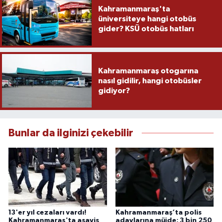
Kahramanmaraş'ta
üniversiteye hangi otobüs
gider? KSÜ otobüs hatları
Kahramanmaraş otogarına
nasıl gidilir, hangi otobüsler
gidiyor?
Bunlar da ilginizi çekebilir
13'er yıl cezaları vardı!
Kahramanmaraş’ta polis
Kahramanmaraş'ta asayiş
adaylarına müjde: 3 bin 250