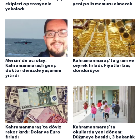
ekipleri operasyonla
yeni polis memuru alınacak
yakaladı
Mersin'de acı olay:
Kahramanmaraş'ta gram ve
Kahramanmaraşlı genç
çeyrek fırladı: Fiyatlar baş
doktor denizde yaşamını
döndürüyor
yitirdi
Kahramanmaraş'ta döviz
Kahramanmaraş'ta
rekor kırdı: Dolar ve Euro
okullarda yeni dönem:
fırladı
Düğmeye basıldı, 3 bakanlık