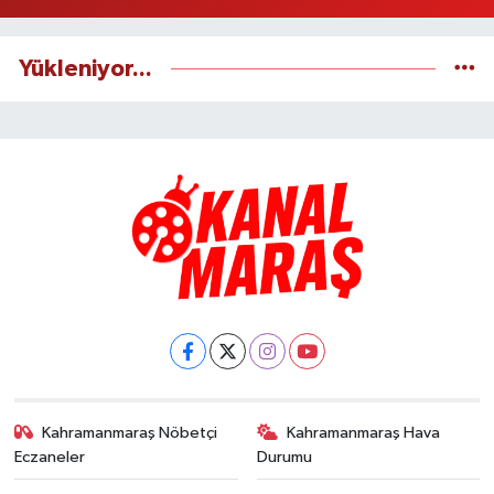
Yükleniyor...
Kahramanmaraş Nöbetçi
Kahramanmaraş Hava
Eczaneler
Durumu