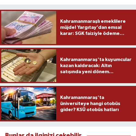
Kahramanmaraşlı emeklilere
müjde! Yargıtay’dan emsal
karar: SGK faiziyle ödeme
yapacak
Kahramanmaraş'ta kuyumcular
kazan kaldıracak: Altın
satışında yeni dönem...
Kahramanmaraş'ta
üniversiteye hangi otobüs
gider? KSÜ otobüs hatları
Bunlar da ilginizi çekebilir