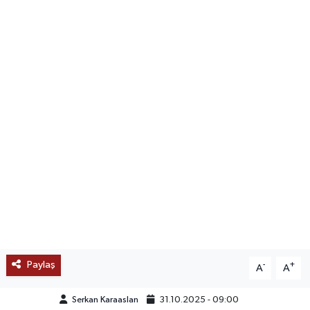
SAĞLIK
EĞİTİM
BÖLGE
KEŞFET
POPÜLER
DÜNYA
TREND
Paylaş
-
+
A
A
MEDYA
Serkan Karaaslan
31.10.2025 - 09:00
OTOMOTİV