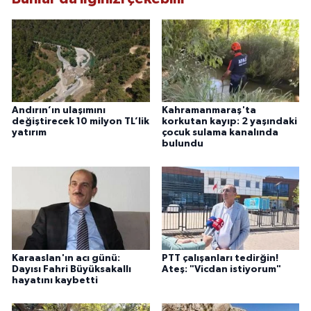
Andırın’ın ulaşımını
Kahramanmaraş'ta
değiştirecek 10 milyon TL’lik
korkutan kayıp: 2 yaşındaki
yatırım
çocuk sulama kanalında
bulundu
Karaaslan'ın acı günü:
PTT çalışanları tedirğin!
Dayısı Fahri Büyüksakallı
Ateş: "Vicdan istiyorum"
hayatını kaybetti