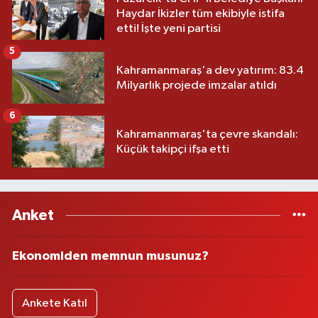
Haydar İkizler tüm ekibiyle istifa
etti! İşte yeni partisi
5
Kahramanmaraş'a dev yatırım: 83.4
Milyarlık projede imzalar atıldı
6
Kahramanmaraş'ta çevre skandalı:
Küçük takipçi ifşa etti
Anket
Ekonomiden memnun musunuz?
Ankete Katıl