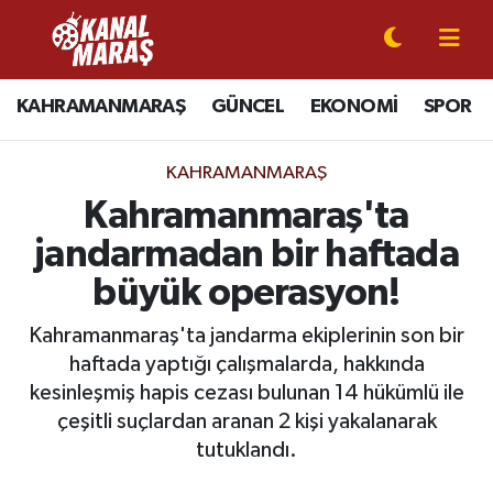
CANLI YAYIN
Kahramanmaraş Nöbetçi Eczaneler
KAHRAMANMARAŞ
GÜNCEL
EKONOMİ
SPOR
KAHRAMANMARAŞ
Kahramanmaraş Hava Durumu
KAHRAMANMARAŞ
GÜNCEL
Kahramanmaraş Namaz Vakitleri
Kahramanmaraş'ta
jandarmadan bir haftada
SPOR
Kahramanmaraş Trafik Yoğunluk Haritası
büyük operasyon!
SİYASET
Süper Lig Puan Durumu ve Fikstür
Kahramanmaraş'ta jandarma ekiplerinin son bir
haftada yaptığı çalışmalarda, hakkında
EKONOMİ
Tüm Manşetler
kesinleşmiş hapis cezası bulunan 14 hükümlü ile
çeşitli suçlardan aranan 2 kişi yakalanarak
GÜNDEM
Son Dakika Haberleri
tutuklandı.
MAGAZİN
Haber Arşivi