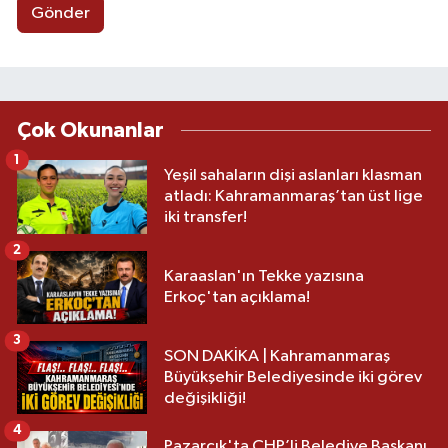
Gönder
Çok Okunanlar
1
Yeşil sahaların dişi aslanları klasman
atladı: Kahramanmaraş’tan üst lige
iki transfer!
2
Karaaslan'ın Tekke yazısına
Erkoç'tan açıklama!
3
SON DAKİKA | Kahramanmaraş
Büyükşehir Belediyesinde iki görev
değişikliği!
4
Pazarcık'ta CHP’li Belediye Başkanı