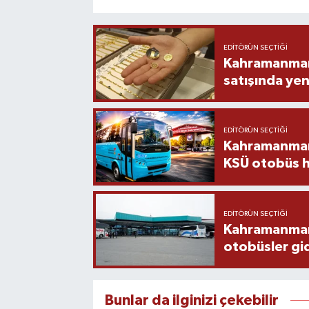
EDITÖRÜN SEÇTIĞI
Kahramanmara
satışında yen
EDITÖRÜN SEÇTIĞI
Kahramanmara
KSÜ otobüs h
EDITÖRÜN SEÇTIĞI
Kahramanmaraş
otobüsler gi
Bunlar da ilginizi çekebilir