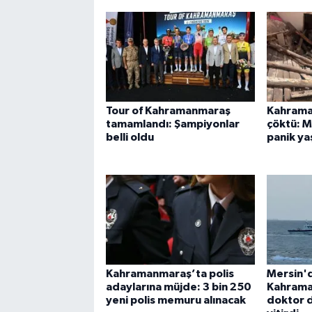
Tour of Kahramanmaraş
Kahrama
tamamlandı: Şampiyonlar
çöktü: 
belli oldu
panik ya
Kahramanmaraş’ta polis
Mersin'd
adaylarına müjde: 3 bin 250
Kahrama
yeni polis memuru alınacak
doktor 