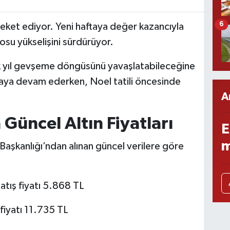
6
areket ediyor. Yeni haftaya değer kazancıyla
blosu yükselişini sürdürüyor.
k yıl gevşeme döngüsünü yavaşlatabileceğine
rlamaya devam ederken, Noel tatili öncesinde
A
üncel Altın Fiyatları
E
m
şkanlığı’ndan alınan güncel verilere göre
Satış fiyatı 5.868 TL
 fiyatı 11.735 TL