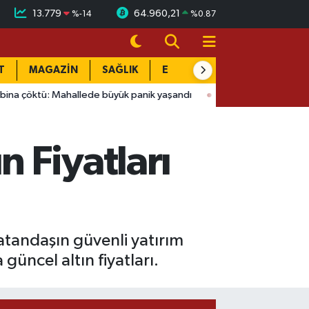
13.779
64.960,21
%
-14
%
0.87
T
MAGAZİN
SAĞLIK
EĞİTİM
YAŞAM
DÜN
hallede büyük panik yaşandı
15:58
Bağlarbaşı Mahallesi'nde 10
 Fiyatları
atandaşın güvenli yatırım
güncel altın fiyatları.