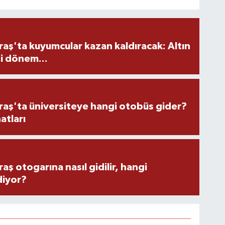
ş'ta kuyumcular kazan kaldıracak: Altın
i dönem...
ş'ta üniversiteye hangi otobüs gider?
atları
 otogarına nasıl gidilir, hangi
diyor?