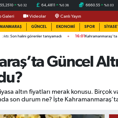
55,2510
64,4811
6660.55
%
0.32
%
0.38
%
0.03
o Galeri
Videolar
Canlı Yayın
AMANMARAŞ
GÜNCEL
EKONOMİ
SPOR
SİYASE
ni görenler tanıyamadı
16:01
Kahramanmaraş’ta bina çöktü: Ma
ş’ta Güncel Altın
du?
asa altın fiyatları merak konusu. Birçok v
tında son durum ne? İşte Kahramanmaraş’ta 