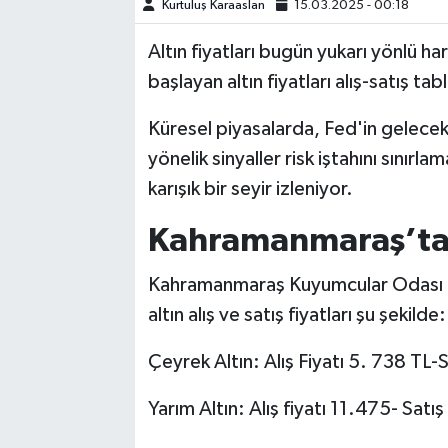
Kurtuluş Karaaslan
15.03.2025 - 00:18
TEKNOLOJİ
Altın fiyatları bugün yukarı yönlü h
başlayan altın fiyatları alış-satış ta
YAŞAM
Küresel piyasalarda, Fed'in gelece
KÜLTÜR SANAT
yönelik sinyaller risk iştahını sını
karışık bir seyir izleniyor.
Kahramanmaraş’ta G
Kahramanmaraş Kuyumcular Odası Ba
altın alış ve satış fiyatları şu şekilde:
Çeyrek Altın: Alış Fiyatı 5. 738 TL-
Yarım Altın: Alış fiyatı 11.475- Satış