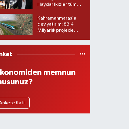
Haydar İkizler tüm
ekibiyle istifa etti! İşte
yeni partisi
Kahramanmaraş'a
dev yatırım: 83.4
Milyarlık projede
imzalar atıldı
nket
konomiden memnun
usunuz?
Ankete Katıl