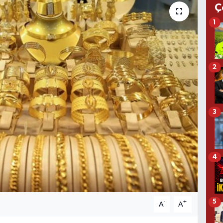
Ç
1
2
3
4
5
-
+
A
A