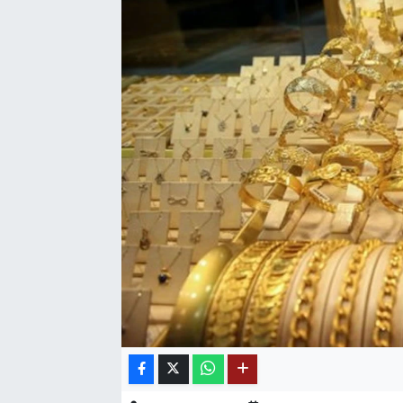
SAĞLIK
EĞİTİM
BÖLGE
KEŞFET
POPÜLER
DÜNYA
TREND
MEDYA
OTOMOTİV