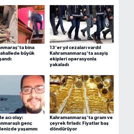
nmaraş’ta bina
13'er yıl cezaları vardı!
Mahallede büyük
Kahramanmaraş'ta asayiş
şandı
ekipleri operasyonla
yakaladı
e acı olay:
Kahramanmaraş'ta gram ve
nmaraşlı genç
çeyrek fırladı: Fiyatlar baş
denizde yaşamını
döndürüyor