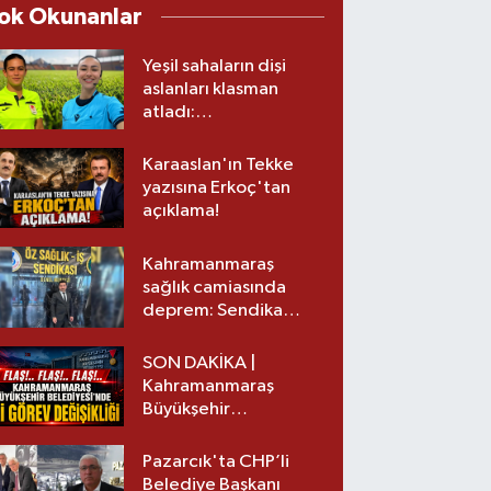
ok Okunanlar
Yeşil sahaların dişi
aslanları klasman
atladı:
Kahramanmaraş’tan
üst lige iki transfer!
Karaaslan'ın Tekke
yazısına Erkoç'tan
açıklama!
Kahramanmaraş
sağlık camiasında
deprem: Sendika
başkanı istifa etti
SON DAKİKA |
Kahramanmaraş
Büyükşehir
Belediyesinde iki
görev değişikliği!
Pazarcık'ta CHP’li
Belediye Başkanı