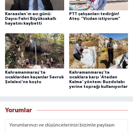
Karaaslan'ın acı günü:
PTT çalışanları tedirğin!
Dayısı Fahri Büyüksakallı
Ateş: "Vicdan istiyorum"
hayatını kaybetti
Kahramanmaraş'ta
Kahramanmaraş’ta
sıcaklardan kaçanlar Savruk
sıcaklara karşı 'Atadan
Şelalesi'ne koştu
Kalma' yöntem: Buzdolabı
yerine toprağı kullanıyorlar
Yorumlar