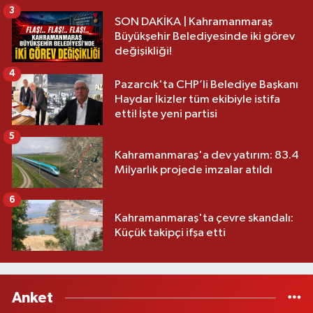
3
SON DAKİKA | Kahramanmaraş
Büyükşehir Belediyesinde iki görev
değişikliği!
4
Pazarcık'ta CHP’li Belediye Başkanı
Haydar İkizler tüm ekibiyle istifa
etti! İşte yeni partisi
5
Kahramanmaraş'a dev yatırım: 83.4
Milyarlık projede imzalar atıldı
6
Kahramanmaraş'ta çevre skandalı:
Küçük takipçi ifşa etti
Anket