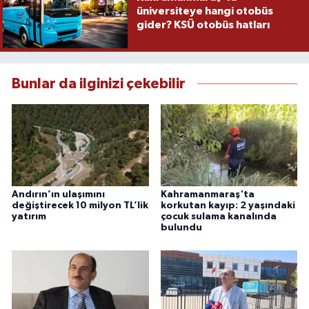
üniversiteye hangi otobüs
gider? KSÜ otobüs hatları
Bunlar da ilginizi çekebilir
Andırın’ın ulaşımını
Kahramanmaraş'ta
değiştirecek 10 milyon TL’lik
korkutan kayıp: 2 yaşındaki
yatırım
çocuk sulama kanalında
bulundu