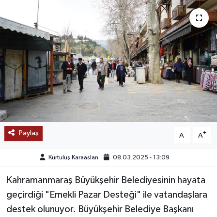
SAĞLIK
EĞİTİM
BÖLGE
KEŞFET
POPÜLER
Paylaş
-
+
A
A
DÜNYA
Kurtuluş Karaaslan
08.03.2025 - 13:09
TREND
Kahramanmaraş Büyükşehir Belediyesinin hayata
MEDYA
geçirdiği "Emekli Pazar Desteği" ile vatandaşlara
destek olunuyor. Büyükşehir Belediye Başkanı
OTOMOTİV