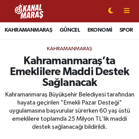
CANLI YAYIN
Kahramanmaraş Nöbetçi Eczaneler
KAHRAMANMARAŞ
GÜNCEL
EKONOMİ
SPOR
KAHRAMANMARAŞ
Kahramanmaraş Hava Durumu
KAHRAMANMARAŞ
GÜNCEL
Kahramanmaraş Namaz Vakitleri
Kahramanmaraş’ta
Emeklilere Maddi Destek
SPOR
Kahramanmaraş Trafik Yoğunluk Haritası
Sağlanacak
SİYASET
Süper Lig Puan Durumu ve Fikstür
Kahramanmaraş Büyükşehir Belediyesi tarafından
hayata geçirilen "Emekli Pazar Desteği"
EKONOMİ
Tüm Manşetler
uygulamasına başvurular sürerken 60 yaş üstü
emeklilere toplamda 25 Milyon TL’lik maddi
GÜNDEM
Son Dakika Haberleri
destek sağlanacağı bildirildi.
MAGAZİN
Haber Arşivi