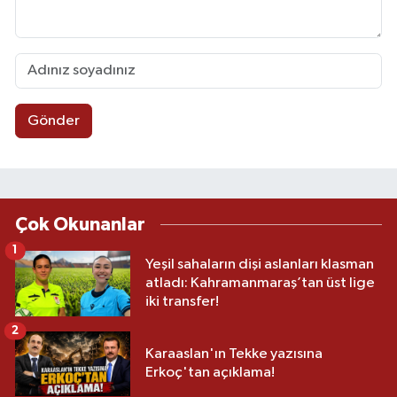
Gönder
Çok Okunanlar
1
Yeşil sahaların dişi aslanları klasman
atladı: Kahramanmaraş’tan üst lige
iki transfer!
2
Karaaslan'ın Tekke yazısına
Erkoç'tan açıklama!