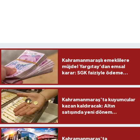
Kahramanmaraşlı emeklilere
müjde! Yargıtay’dan emsal
karar: SGK faiziyle ödeme
yapacak
Kahramanmaraş'ta kuyumcular
kazan kaldıracak: Altın
satışında yeni dönem...
Kahramanmaraş'ta