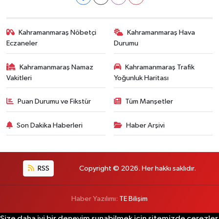
Kahramanmaraş Nöbetçi
Kahramanmaraş Hava
Eczaneler
Durumu
Kahramanmaraş Namaz
Kahramanmaraş Trafik
Vakitleri
Yoğunluk Haritası
Puan Durumu ve Fikstür
Tüm Manşetler
Son Dakika Haberleri
Haber Arşivi
RSS
Copyright © 2026. Her hakkı saklıdır.
Haber Yazılımı:
TE Bilişim
Size daha iyi bir deneyim sunabilmek için sitemizde çerezler