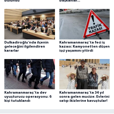
bulundu
başkanlar...
Dulkadiroğlu’nda ilçenin
Kahramanmaraş’ta feci iş
geleceğini ilgilendiren
kazası: Kamyonetten düşen
kararlar
işçi yaşamını yitirdi
Kahramanmaraş'ta dev
Kahramanmaraş'ta 34 yıl
uyuşturucu operasyonu: 6
sonra gelen mucize: Evlerini
kişi tutuklandı
satıp ikizlerine kavuştular!