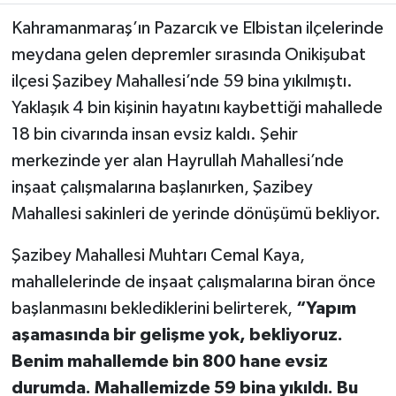
Kahramanmaraş’ın Pazarcık ve Elbistan ilçelerinde
TEKNOLOJİ
meydana gelen depremler sırasında Onikişubat
ilçesi Şazibey Mahallesi’nde 59 bina yıkılmıştı.
YAŞAM
Yaklaşık 4 bin kişinin hayatını kaybettiği mahallede
KÜLTÜR SANAT
18 bin civarında insan evsiz kaldı. Şehir
merkezinde yer alan Hayrullah Mahallesi’nde
inşaat çalışmalarına başlanırken, Şazibey
Mahallesi sakinleri de yerinde dönüşümü bekliyor.
Şazibey Mahallesi Muhtarı Cemal Kaya,
mahallelerinde de inşaat çalışmalarına biran önce
başlanmasını beklediklerini belirterek,
“Yapım
aşamasında bir gelişme yok, bekliyoruz.
Benim mahallemde bin 800 hane evsiz
durumda. Mahallemizde 59 bina yıkıldı. Bu