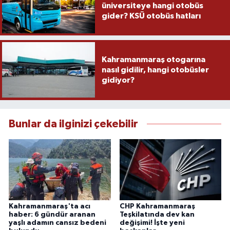
üniversiteye hangi otobüs
gider? KSÜ otobüs hatları
Kahramanmaraş otogarına
nasıl gidilir, hangi otobüsler
gidiyor?
Bunlar da ilginizi çekebilir
Kahramanmaraş'ta acı
CHP Kahramanmaraş
haber: 6 gündür aranan
Teşkilatında dev kan
yaşlı adamın cansız bedeni
değişimi! İşte yeni