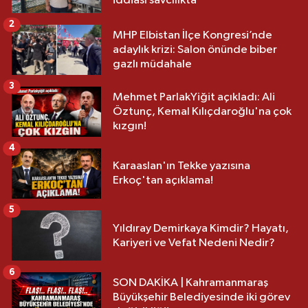
iddiası savcılıkta
2
MHP Elbistan İlçe Kongresi’nde
adaylık krizi: Salon önünde biber
gazlı müdahale
3
Mehmet ParlakYiğit açıkladı: Ali
Öztunç, Kemal Kılıçdaroğlu'na çok
kızgın!
4
Karaaslan'ın Tekke yazısına
Erkoç'tan açıklama!
5
Yıldıray Demirkaya Kimdir? Hayatı,
Kariyeri ve Vefat Nedeni Nedir?
6
SON DAKİKA | Kahramanmaraş
Büyükşehir Belediyesinde iki görev