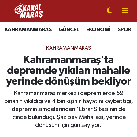
CANLI YAYIN
Kahramanmaraş Nöbetçi Eczaneler
KAHRAMANMARAŞ
GÜNCEL
EKONOMİ
SPOR
KAHRAMANMARAŞ
Kahramanmaraş Hava Durumu
KAHRAMANMARAŞ
GÜNCEL
Kahramanmaraş Namaz Vakitleri
Kahramanmaraş'ta
depremde yıkılan mahalle
SPOR
Kahramanmaraş Trafik Yoğunluk Haritası
yerinde dönüşüm bekliyor
SİYASET
Süper Lig Puan Durumu ve Fikstür
Kahramanmaraş merkezli depremlerde 59
binanın yıkıldığı ve 4 bin kişinin hayatını kaybettiği,
EKONOMİ
Tüm Manşetler
depremin simgelerinden ‘Ebrar Sitesi’nin de
içinde bulunduğu Şazibey Mahallesi, yerinde
GÜNDEM
Son Dakika Haberleri
dönüşüm için gün sayıyor.
MAGAZİN
Haber Arşivi