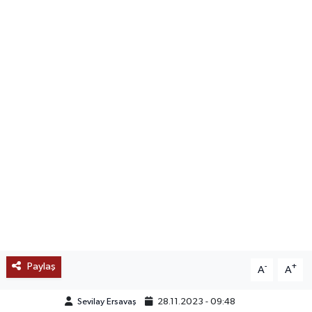
SAĞLIK
EĞİTİM
BÖLGE
KEŞFET
POPÜLER
DÜNYA
TREND
Paylaş
-
+
A
A
MEDYA
Sevilay Ersavaş
28.11.2023 - 09:48
OTOMOTİV