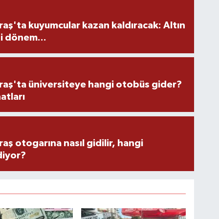
ş'ta kuyumcular kazan kaldıracak: Altın
i dönem...
ş'ta üniversiteye hangi otobüs gider?
atları
 otogarına nasıl gidilir, hangi
diyor?