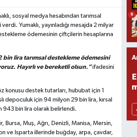
6
aklı, sosyal medya hesabından tarımsal
 verdi. Yumaklı, yayınladığı mesajda 2 milyar
destekleme ödemesinin çiftçilerin hesaplarına
A
 bin lira tarımsal destekleme ödemesini
yoruz. Hayırlı ve bereketli olsun."
ifadesini
E
m
z konusu destek tutarları, hububat için 1
lı depoculuk için 94 milyon 29 bin lira, kırsal
 943 bin lira olarak belirlendi.
, Bursa, Muş, Ağrı, Denizli, Manisa, Mersin,
 ve Isparta illerinde buğday, arpa, çavdar,