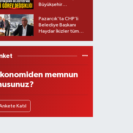
Büyükşehir
Belediyesinde iki
görev değişikliği!
Pazarcık'ta CHP’li
Belediye Başkanı
Haydar İkizler tüm
ekibiyle istifa etti! İşte
yeni partisi
nket
konomiden memnun
usunuz?
Ankete Katıl