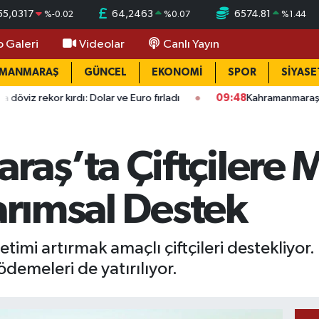
55,0317
64,2463
6574.81
%
-0.02
%
0.07
%
1.44
o Galeri
Videolar
Canlı Yayın
AMANMARAŞ
GÜNCEL
EKONOMİ
SPOR
SİYASE
rdı: Dolar ve Euro fırladı
09:48
Kahramanmaraş'ta okullarda 
aş’ta Çiftçilere 
Tarımsal Destek
timi artırmak amaçlı çiftçileri destekliyor
ödemeleri de yatırılıyor.