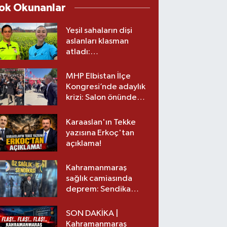
ok Okunanlar
Yeşil sahaların dişi
aslanları klasman
atladı:
Kahramanmaraş’tan
üst lige iki transfer!
MHP Elbistan İlçe
Kongresi’nde adaylık
krizi: Salon önünde
biber gazlı müdahale
Karaaslan'ın Tekke
yazısına Erkoç'tan
açıklama!
Kahramanmaraş
sağlık camiasında
deprem: Sendika
başkanı istifa etti
SON DAKİKA |
Kahramanmaraş