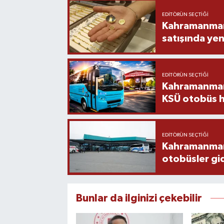
EDITÖRÜN SEÇTIĞI
Kahramanmara
satışında yen
EDITÖRÜN SEÇTIĞI
Kahramanmara
KSÜ otobüs h
EDITÖRÜN SEÇTIĞI
Kahramanmaraş
otobüsler gi
Bunlar da ilginizi çekebilir