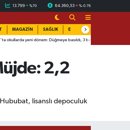
13.799
64.360,53
%
70
%
-0.76
T
MAGAZİN
SAĞLIK
EĞİTİM
YAŞAM
DÜN
yeni dönem: Düğmeye basıldı, 3 bakanlık devrede!
09:08
Eski
Müjde: 2,2
. Hububat, lisanslı depoculuk