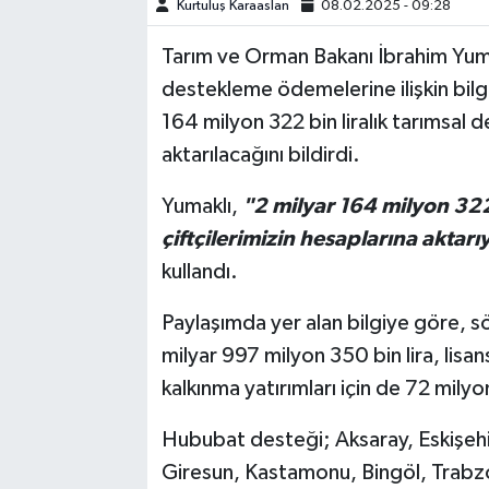
Kurtuluş Karaaslan
08.02.2025 - 09:28
TEKNOLOJİ
Tarım ve Orman Bakanı İbrahim Yum
destekleme ödemelerine ilişkin bilgi
YAŞAM
164 milyon 322 bin liralık tarımsal 
aktarılacağını bildirdi.
KÜLTÜR SANAT
Yumaklı,
"2 milyar 164 milyon 322
çiftçilerimizin hesaplarına aktarı
kullandı.
Paylaşımda yer alan bilgiye göre, sö
milyar 997 milyon 350 bin lira, lisans
kalkınma yatırımları için de 72 milyon
Hububat desteği; Aksaray, Eskişehir
Giresun, Kastamonu, Bingöl, Trabzon