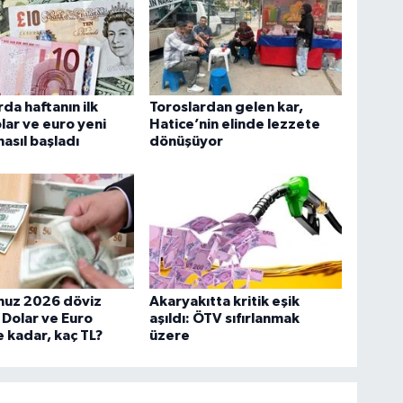
rda haftanın ilk
Toroslardan gelen kar,
lar ve euro yeni
Hatice’nin elinde lezzete
nasıl başladı
dönüşüyor
uz 2026 döviz
Akaryakıtta kritik eşik
: Dolar ve Euro
aşıldı: ÖTV sıfırlanmak
 kadar, kaç TL?
üzere