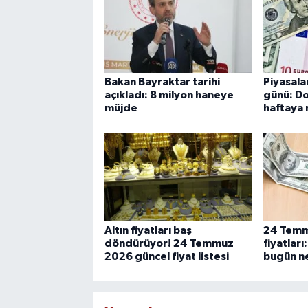
Bakan Bayraktar tarihi
Piyasala
açıkladı: 8 milyon haneye
günü: Do
müjde
haftaya 
Altın fiyatları baş
24 Temm
döndürüyor! 24 Temmuz
fiyatları
2026 güncel fiyat listesi
bugün ne