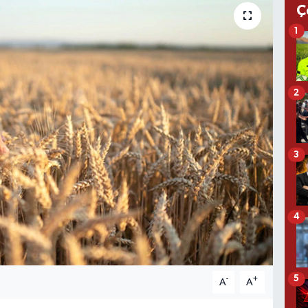
Ç
1
2
3
4
5
-
+
A
A