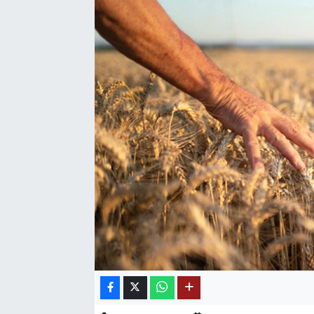
SAĞLIK
EĞİTİM
BÖLGE
KEŞFET
POPÜLER
DÜNYA
TREND
MEDYA
OTOMOTİV