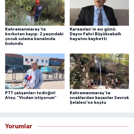
Kahramanmaraş'ta
Karaaslan'ın acı günü:
korkutan kayıp: 2 yaşındaki
Dayısı Fahri Büyüksakallı
çocuk sulama kanalında
hayatını kaybetti
bulundu
PTT çalışanları tedirğin!
Kahramanmaraş'ta
Ateş: "Vicdan istiyorum"
sıcaklardan kaçanlar Savruk
Şelalesi'ne koştu
Yorumlar