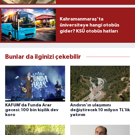
Kahramanmaraş'ta
üniversiteye hangi otobüs
gider? KSÜ otobüs hatları
Bunlar da ilginizi çekebilir
KAFUM’da Funda Arar
Andırın’ın ulaşımını
gecesi: 100 bin kişilik dev
değiştirecek 10 milyon TL’lik
koro
yatırım