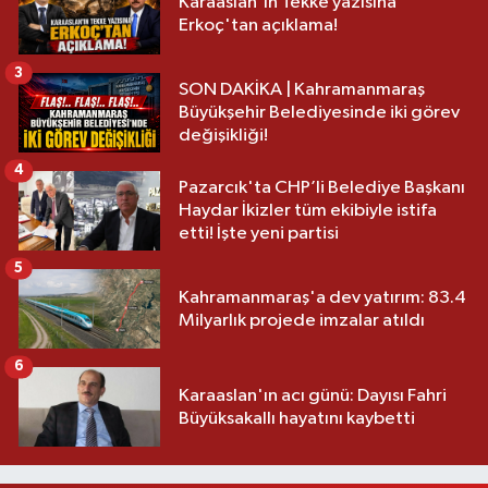
Karaaslan'ın Tekke yazısına
Erkoç'tan açıklama!
3
SON DAKİKA | Kahramanmaraş
Büyükşehir Belediyesinde iki görev
değişikliği!
4
Pazarcık'ta CHP’li Belediye Başkanı
Haydar İkizler tüm ekibiyle istifa
etti! İşte yeni partisi
5
Kahramanmaraş'a dev yatırım: 83.4
Milyarlık projede imzalar atıldı
6
Karaaslan'ın acı günü: Dayısı Fahri
Büyüksakallı hayatını kaybetti