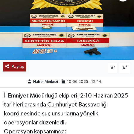
SAĞLIK
EĞİTİM
BÖLGE
KEŞFET
Paylaş
-
+
A
A
POPÜLER
Haber Merkezi
10.06.2025 - 12:44
DÜNYA
İl Emniyet Müdürlüğü ekipleri, 2-10 Haziran 2025
TREND
tarihleri arasında Cumhuriyet Başsavcılığı
koordinesinde suç unsurlarına yönelik
MEDYA
operasyonlar düzenledi.
Operasyon kapsamında:
OTOMOTİV