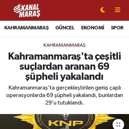
CANLI YAYIN
Kahramanmaraş Nöbetçi Eczaneler
KAHRAMANMARAŞ
GÜNCEL
EKONOMİ
SPOR
KAHRAMANMARAŞ
Kahramanmaraş Hava Durumu
KAHRAMANMARAŞ
GÜNCEL
Kahramanmaraş Namaz Vakitleri
Kahramanmaraş'ta çeşitli
suçlardan aranan 69
SPOR
Kahramanmaraş Trafik Yoğunluk Haritası
şüpheli yakalandı
SİYASET
Süper Lig Puan Durumu ve Fikstür
Kahramanmaraş'ta gerçekleştirilen geniş çaplı
operasyonlarda 69 şüpheli yakalandı, bunlardan
EKONOMİ
Tüm Manşetler
29'u tutuklandı.
GÜNDEM
Son Dakika Haberleri
MAGAZİN
Haber Arşivi