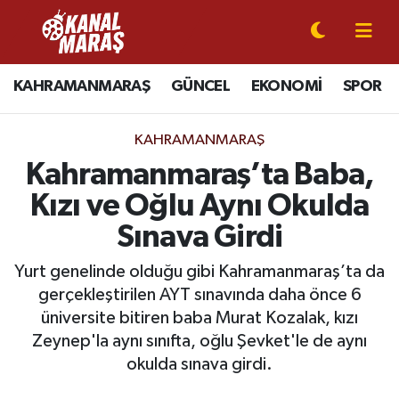
CANLI YAYIN
Kahramanmaraş Nöbetçi Eczaneler
KAHRAMANMARAŞ
GÜNCEL
EKONOMİ
SPOR
KAHRAMANMARAŞ
Kahramanmaraş Hava Durumu
KAHRAMANMARAŞ
GÜNCEL
Kahramanmaraş Namaz Vakitleri
Kahramanmaraş’ta Baba,
Kızı ve Oğlu Aynı Okulda
SPOR
Kahramanmaraş Trafik Yoğunluk Haritası
Sınava Girdi
SİYASET
Süper Lig Puan Durumu ve Fikstür
Yurt genelinde olduğu gibi Kahramanmaraş’ta da
gerçekleştirilen AYT sınavında daha önce 6
EKONOMİ
Tüm Manşetler
üniversite bitiren baba Murat Kozalak, kızı
Zeynep'la aynı sınıfta, oğlu Şevket'le de aynı
GÜNDEM
Son Dakika Haberleri
okulda sınava girdi.
MAGAZİN
Haber Arşivi