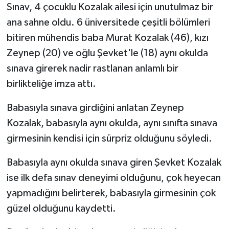
Sınav, 4 çocuklu Kozalak ailesi için unutulmaz bir
ana sahne oldu. 6 üniversitede çeşitli bölümleri
TEKNOLOJİ
bitiren mühendis baba Murat Kozalak (46), kızı
YAŞAM
Zeynep (20) ve oğlu Şevket'le (18) aynı okulda
sınava girerek nadir rastlanan anlamlı bir
KÜLTÜR SANAT
birlikteliğe imza attı.
Babasıyla sınava girdiğini anlatan Zeynep
Kozalak, babasıyla aynı okulda, aynı sınıfta sınava
girmesinin kendisi için sürpriz olduğunu söyledi.
Babasıyla aynı okulda sınava giren Şevket Kozalak
ise ilk defa sınav deneyimi olduğunu, çok heyecan
yapmadığını belirterek, babasıyla girmesinin çok
güzel olduğunu kaydetti.