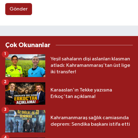
Gönder
Çok Okunanlar
1
Yeşil sahaların dişi aslanları klasman
atladı: Kahramanmaraş’tan üst lige
iki transfer!
2
Karaaslan'ın Tekke yazısına
Erkoç'tan açıklama!
3
Kahramanmaraş sağlık camiasında
deprem: Sendika başkanı istifa etti
4