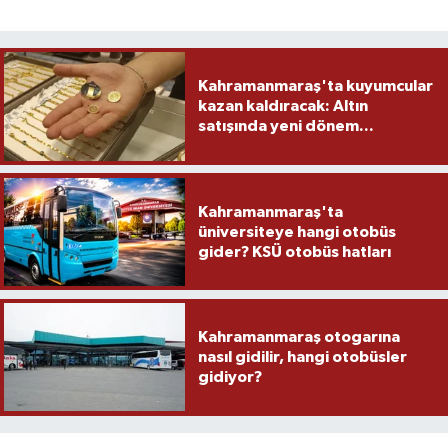
Kahramanmaraş'ta kuyumcular
kazan kaldıracak: Altın
satışında yeni dönem...
Kahramanmaraş'ta
üniversiteye hangi otobüs
gider? KSÜ otobüs hatları
Kahramanmaraş otogarına
nasıl gidilir, hangi otobüsler
gidiyor?