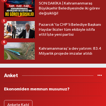
SON DAKİKA | Kahramanmaraş
Büyükşehir Belediyesinde iki görev
değişikliği!
5
Pazarcık'ta CHP’li Belediye Başkanı
Haydar İkizler tüm ekibiyle istifa
etti! İşte yeni partisi
6
Kahramanmaraş'a dev yatırım: 83.4
Milyarlık projede imzalar atıldı
Anket
Ekonomiden memnun musunuz?
Ankete Katıl