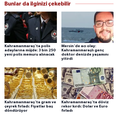
Bunlar da ilginizi çekebilir
Kahramanmaraş’ta polis
Mersin'de acı olay:
adaylarına müjde: 3 bin 250
Kahramanmaraşlı genç
yeni polis memuru alınacak
doktor denizde yaşamını
yitirdi
Kahramanmaraş'ta gram ve
Kahramanmaraş'ta döviz
çeyrek fırladı: Fiyatlar baş
rekor kırdı: Dolar ve Euro
döndürüyor
fırladı