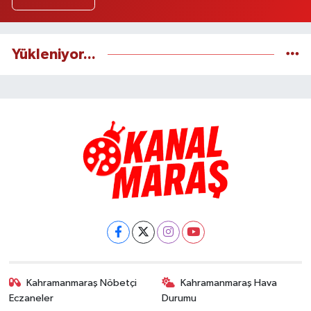
Yükleniyor...
Kahramanmaraş Nöbetçi
Kahramanmaraş Hava
Eczaneler
Durumu