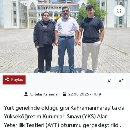
SAĞLIK
EĞİTİM
BÖLGE
KEŞFET
POPÜLER
Paylaş
-
+
A
A
DÜNYA
Kurtuluş Karaaslan
22.06.2025 - 14:19
TREND
Yurt genelinde olduğu gibi Kahramanmaraş'ta da
MEDYA
Yükseköğretim Kurumları Sınavı (YKS) Alan
Yeterlilik Testleri (AYT) oturumu gerçekleştirildi.
OTOMOTİV