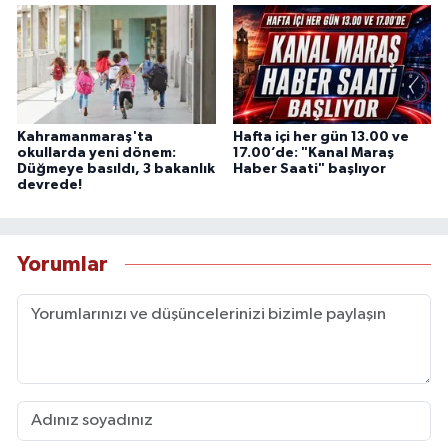
Kahramanmaraş'ta
Hafta içi her gün 13.00 ve
okullarda yeni dönem:
17.00’de: "Kanal Maraş
Düğmeye basıldı, 3 bakanlık
Haber Saati" başlıyor
devrede!
Yorumlar