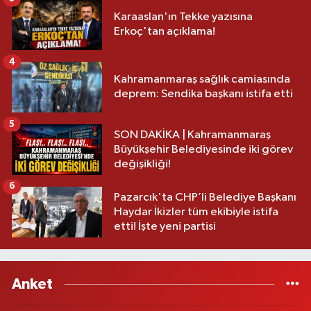
Karaaslan'ın Tekke yazısına
Erkoç'tan açıklama!
4
Kahramanmaraş sağlık camiasında
deprem: Sendika başkanı istifa etti
5
SON DAKİKA | Kahramanmaraş
Büyükşehir Belediyesinde iki görev
değişikliği!
6
Pazarcık'ta CHP’li Belediye Başkanı
Haydar İkizler tüm ekibiyle istifa
etti! İşte yeni partisi
Anket