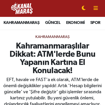
CANLI YAYIN
Kahramanmaraş Nöbetçi Eczaneler
KAHRAMANMARAŞ
GÜNCEL
EKONOMİ
SPOR
KAHRAMANMARAŞ
Kahramanmaraş Hava Durumu
KAHRAMANMARAŞ
GÜNCEL
Kahramanmaraş Namaz Vakitleri
Kahramanmaraşlılar
Dikkat: ATM'lerde Bunu
SPOR
Kahramanmaraş Trafik Yoğunluk Haritası
Yapanın Kartına El
SİYASET
Süper Lig Puan Durumu ve Fikstür
Konulacak!
EKONOMİ
Tüm Manşetler
EFT, havale ve FAST'a ek olarak, ATM'lerde de
önemli değişiklikler yapıldı! Artık 'Hesap bilgilerini
GÜNDEM
Son Dakika Haberleri
güncelle' ve 'Şifre değiştir' gibi işlemler sırasında
kartınız yutulabilir. Bu yeni güvenlik önlemi,
MAGAZİN
Haber Arşivi
dolandırıcılık faaliyetlerini engellemeyi amaçlıyor.