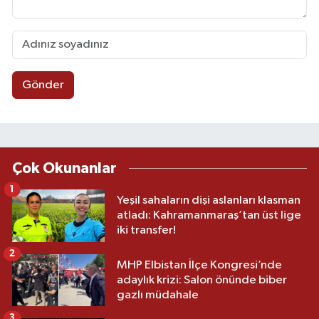
Gönder
Çok Okunanlar
1
Yeşil sahaların dişi aslanları klasman
atladı: Kahramanmaraş’tan üst lige
iki transfer!
2
MHP Elbistan İlçe Kongresi’nde
adaylık krizi: Salon önünde biber
gazlı müdahale
3