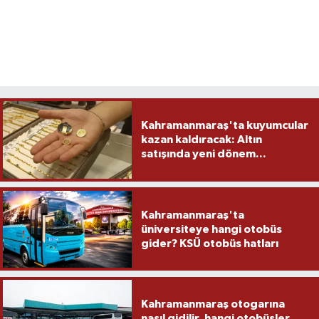
Kahramanmaraş'ta kuyumcular
kazan kaldıracak: Altın
satışında yeni dönem...
Kahramanmaraş'ta
üniversiteye hangi otobüs
gider? KSÜ otobüs hatları
Kahramanmaraş otogarına
nasıl gidilir, hangi otobüsler