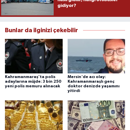
gidiyor?
Bunlar da ilginizi çekebilir
Kahramanmaraş’ta polis
Mersin'de acı olay:
adaylarına müjde: 3 bin 250
Kahramanmaraşlı genç
yeni polis memuru alınacak
doktor denizde yaşamını
yitirdi