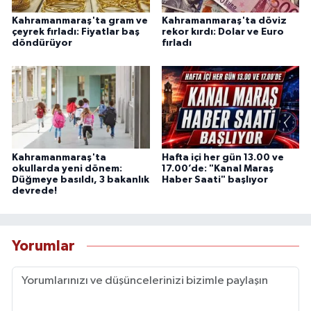
Kahramanmaraş'ta gram ve
Kahramanmaraş'ta döviz
çeyrek fırladı: Fiyatlar baş
rekor kırdı: Dolar ve Euro
döndürüyor
fırladı
Kahramanmaraş'ta
Hafta içi her gün 13.00 ve
okullarda yeni dönem:
17.00’de: "Kanal Maraş
Düğmeye basıldı, 3 bakanlık
Haber Saati" başlıyor
devrede!
Yorumlar