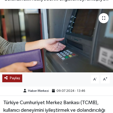
SAĞLIK
EĞİTİM
BÖLGE
KEŞFET
POPÜLER
DÜNYA
Paylaş
-
+
A
A
TREND
Haber Merkezi
09.07.2024 - 13:46
MEDYA
Türkiye Cumhuriyet Merkez Bankası (TCMB),
kullanıcı deneyimini iyileştirmek ve dolandırıcılığı
OTOMOTİV