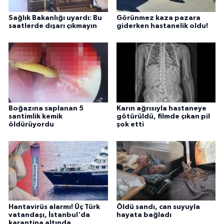
Sağlık Bakanlığı uyardı: Bu
Görünmez kaza pazara
saatlerde dışarı çıkmayın
giderken hastanelik oldu!
Boğazına saplanan 5
Karın ağrısıyla hastaneye
santimlik kemik
götürüldü, filmde çıkan pil
öldürüyordu
şok etti
Hantavirüs alarmı! Üç Türk
Öldü sandı, can suyuyla
vatandaşı, İstanbul'da
hayata bağladı
karantina altında