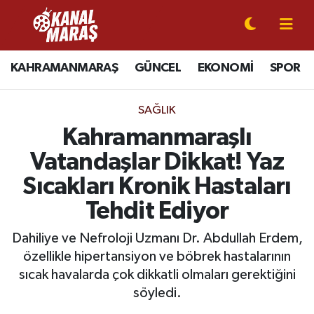
CANLI YAYIN
Kahramanmaraş Nöbetçi Eczaneler
KAHRAMANMARAŞ
GÜNCEL
EKONOMİ
SPOR
KAHRAMANMARAŞ
Kahramanmaraş Hava Durumu
SAĞLIK
GÜNCEL
Kahramanmaraş Namaz Vakitleri
Kahramanmaraşlı
Vatandaşlar Dikkat! Yaz
SPOR
Kahramanmaraş Trafik Yoğunluk Haritası
Sıcakları Kronik Hastaları
SİYASET
Süper Lig Puan Durumu ve Fikstür
Tehdit Ediyor
EKONOMİ
Tüm Manşetler
Dahiliye ve Nefroloji Uzmanı Dr. Abdullah Erdem,
özellikle hipertansiyon ve böbrek hastalarının
GÜNDEM
Son Dakika Haberleri
sıcak havalarda çok dikkatli olmaları gerektiğini
söyledi.
MAGAZİN
Haber Arşivi