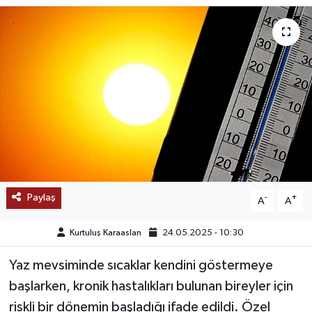
SAĞLIK
EĞİTİM
BÖLGE
KEŞFET
POPÜLER
Paylaş
-
+
A
A
DÜNYA
Kurtuluş Karaaslan
24.05.2025 - 10:30
TREND
Yaz mevsiminde sıcaklar kendini göstermeye
MEDYA
başlarken, kronik hastalıkları bulunan bireyler için
riskli bir dönemin başladığı ifade edildi. Özel
OTOMOTİV