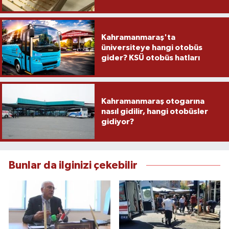
Kahramanmaraş'ta
üniversiteye hangi otobüs
gider? KSÜ otobüs hatları
Kahramanmaraş otogarına
nasıl gidilir, hangi otobüsler
gidiyor?
Bunlar da ilginizi çekebilir