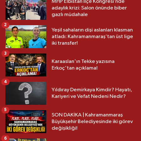
MHP Elbistan İlçe Kongresi’nde
adaylık krizi: Salon önünde biber
gazlı müdahale
2
Yeşil sahaların dişi aslanları klasman
atladı: Kahramanmaraş’tan üst lige
iki transfer!
3
Karaaslan'ın Tekke yazısına
Erkoç'tan açıklama!
4
Yıldıray Demirkaya Kimdir? Hayatı,
Kariyeri ve Vefat Nedeni Nedir?
5
SON DAKİKA | Kahramanmaraş
Büyükşehir Belediyesinde iki görev
değişikliği!
6