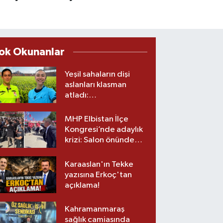
ok Okunanlar
Yeşil sahaların dişi
aslanları klasman
atladı:
Kahramanmaraş’tan
üst lige iki transfer!
MHP Elbistan İlçe
Kongresi’nde adaylık
krizi: Salon önünde
biber gazlı müdahale
Karaaslan'ın Tekke
yazısına Erkoç'tan
açıklama!
Kahramanmaraş
sağlık camiasında