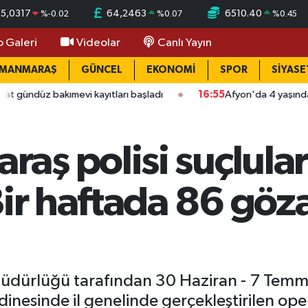
55,0317
64,2463
6510.40
%
-0.02
%
0.07
%
0.45
o Galeri
Videolar
Canlı Yayın
AMANMARAŞ
GÜNCEL
EKONOMİ
SPOR
SİYASE
kayıtları başladı
16:55
Afyon'da 4 yaşındaki çocuğun ölümünd
aş polisi suçlula
Bir haftada 86 göza
dürlüğü tarafından 30 Haziran - 7 Temmu
inesinde il genelinde gerçekleştirilen ope