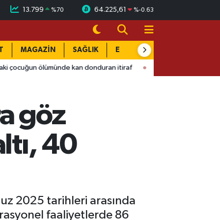
13.799
64.225,61
%
70
%
-0.63
T
MAGAZİN
SAĞLIK
EĞİTİM
YAŞAM
DÜN
e kan donduran itiraf
15:58
Sağlık camiası yasa boğuldu: Kah
ra göz
ltı, 40
z 2025 tarihleri arasında
rasyonel faaliyetlerde 86