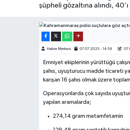
şüpheli gözaltına alındı, 40’ı
SAĞLIK
EĞİTİM
BÖLGE
Haber Merkezi
07.07.2025 - 14:59
07.
KEŞFET
Emniyet ekiplerinin yürüttüğü çalış
POPÜLER
şahıs, uyuşturucu madde ticareti yapt
karışan 16 şahıs olmak üzere toplam
DÜNYA
Operasyonlarda çok sayıda uyuşturu
TREND
yapılan aramalarda;
MEDYA
274,14 gram metamfetamin
OTOMOTİV
129,48 gram sentetik kannabin