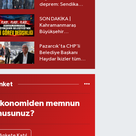
deprem: Sendika
başkanı istifa etti
SON DAKİKA |
Kahramanmaraş
Büyükşehir
Belediyesinde iki
görev değişikliği!
Pazarcık'ta CHP’li
Belediye Başkanı
Haydar İkizler tüm
ekibiyle istifa etti! İşte
yeni partisi
nket
konomiden memnun
usunuz?
Ankete Katıl