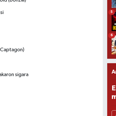
si
5
6
y/Captagon)
A
akaron sigara
E
m