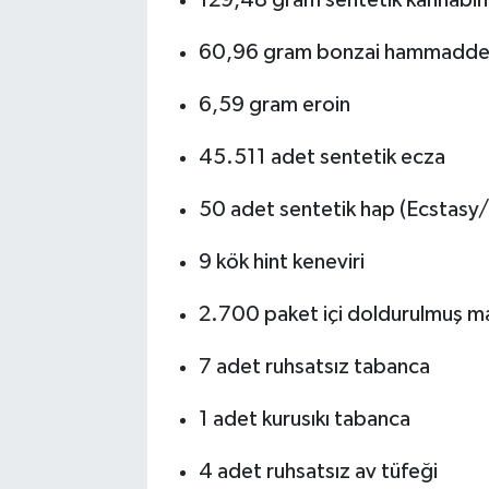
60,96 gram bonzai hammadde
TEKNOLOJİ
6,59 gram eroin
YAŞAM
45.511 adet sentetik ecza
KÜLTÜR SANAT
50 adet sentetik hap (Ecstas
9 kök hint keneviri
2.700 paket içi doldurulmuş m
7 adet ruhsatsız tabanca
1 adet kurusıkı tabanca
4 adet ruhsatsız av tüfeği