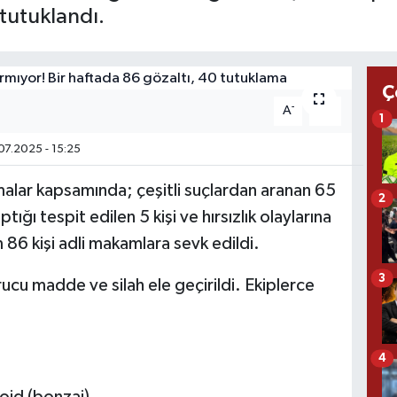
 tutuklandı.
Ç
-
+
A
A
1
07.2025 - 15:25
malar kapsamında; çeşitli suçlardan aranan 65
2
ığı tespit edilen 5 kişi ve hırsızlık olaylarına
 86 kişi adli makamlara sevk edildi.
3
cu madde ve silah ele geçirildi. Ekiplerce
4
oid (bonzai)