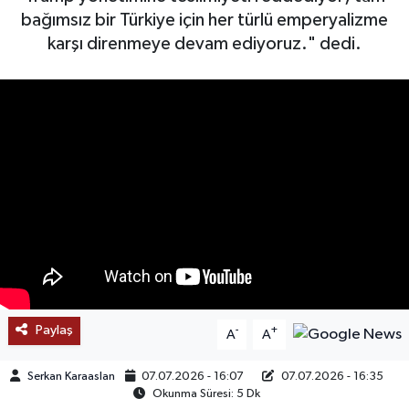
bağımsız bir Türkiye için her türlü emperyalizme
SAĞLIK
karşı direnmeye devam ediyoruz." dedi.
EĞİTİM
BÖLGE
KEŞFET
POPÜLER
DÜNYA
TREND
Paylaş
-
+
A
A
MEDYA
Serkan Karaaslan
07.07.2026 - 16:07
07.07.2026 - 16:35
Okunma Süresi: 5 Dk
OTOMOTİV