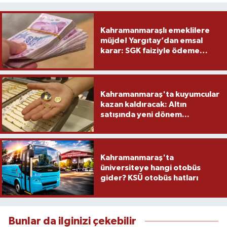
Kahramanmaraşlı emeklilere
müjde! Yargıtay’dan emsal
karar: SGK faiziyle ödeme
yapacak
Kahramanmaraş'ta kuyumcular
kazan kaldıracak: Altın
satışında yeni dönem...
Kahramanmaraş'ta
üniversiteye hangi otobüs
gider? KSÜ otobüs hatları
Bunlar da ilginizi çekebilir