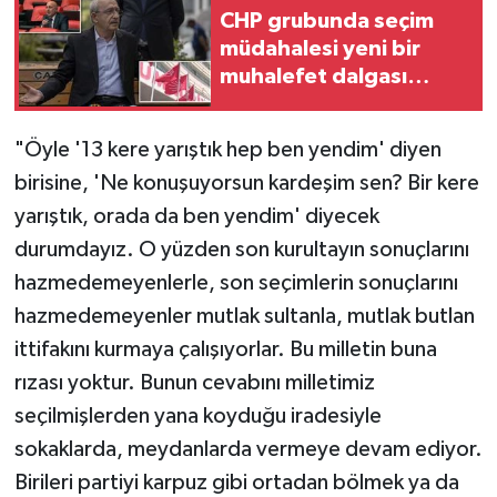
CHP grubunda seçim
müdahalesi yeni bir
muhalefet dalgası
başlattı
"Öyle '13 kere yarıştık hep ben yendim' diyen
birisine, 'Ne konuşuyorsun kardeşim sen? Bir kere
yarıştık, orada da ben yendim' diyecek
durumdayız. O yüzden son kurultayın sonuçlarını
hazmedemeyenlerle, son seçimlerin sonuçlarını
hazmedemeyenler mutlak sultanla, mutlak butlan
ittifakını kurmaya çalışıyorlar. Bu milletin buna
rızası yoktur. Bunun cevabını milletimiz
seçilmişlerden yana koyduğu iradesiyle
sokaklarda, meydanlarda vermeye devam ediyor.
Birileri partiyi karpuz gibi ortadan bölmek ya da