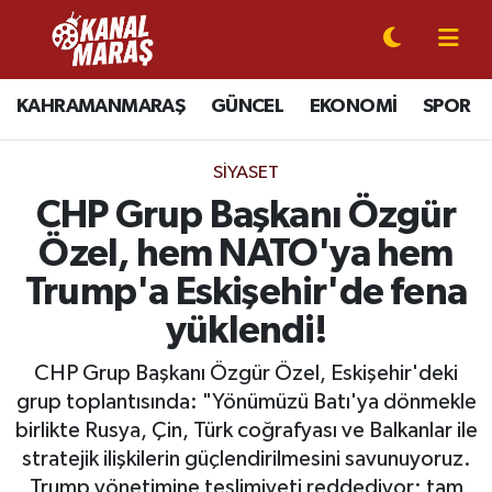
CANLI YAYIN
Kahramanmaraş Nöbetçi Eczaneler
KAHRAMANMARAŞ
GÜNCEL
EKONOMİ
SPOR
KAHRAMANMARAŞ
Kahramanmaraş Hava Durumu
SIYASET
GÜNCEL
Kahramanmaraş Namaz Vakitleri
CHP Grup Başkanı Özgür
Özel, hem NATO'ya hem
SPOR
Kahramanmaraş Trafik Yoğunluk Haritası
Trump'a Eskişehir'de fena
SİYASET
Süper Lig Puan Durumu ve Fikstür
yüklendi!
EKONOMİ
Tüm Manşetler
CHP Grup Başkanı Özgür Özel, Eskişehir'deki
grup toplantısında: "Yönümüzü Batı'ya dönmekle
GÜNDEM
Son Dakika Haberleri
birlikte Rusya, Çin, Türk coğrafyası ve Balkanlar ile
stratejik ilişkilerin güçlendirilmesini savunuyoruz.
MAGAZİN
Haber Arşivi
Trump yönetimine teslimiyeti reddediyor; tam