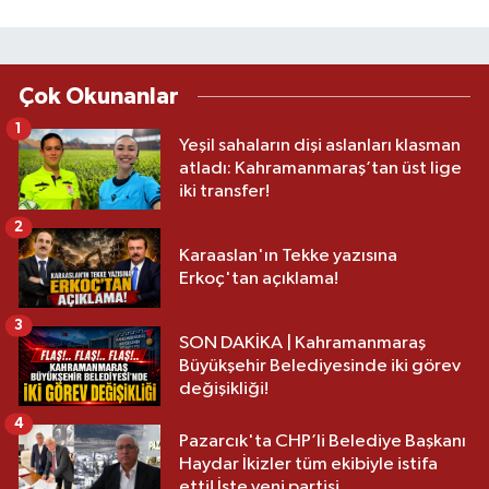
Çok Okunanlar
1
Yeşil sahaların dişi aslanları klasman
atladı: Kahramanmaraş’tan üst lige
iki transfer!
2
Karaaslan'ın Tekke yazısına
Erkoç'tan açıklama!
3
SON DAKİKA | Kahramanmaraş
Büyükşehir Belediyesinde iki görev
değişikliği!
4
Pazarcık'ta CHP’li Belediye Başkanı
Haydar İkizler tüm ekibiyle istifa
etti! İşte yeni partisi