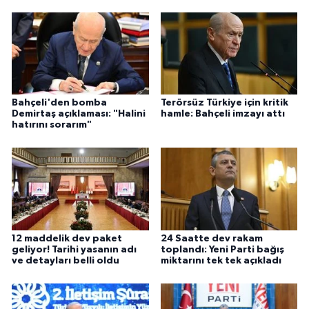
Bahçeli'den bomba
Terörsüz Türkiye için kritik
Demirtaş açıklaması: "Halini
hamle: Bahçeli imzayı attı
hatırını sorarım"
12 maddelik dev paket
24 Saatte dev rakam
geliyor! Tarihi yasanın adı
toplandı: Yeni Parti bağış
ve detayları belli oldu
miktarını tek tek açıkladı