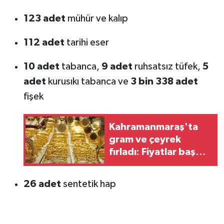
123 adet
mühür ve kalıp
112 adet
tarihi eser
10 adet
tabanca,
9 adet
ruhsatsız tüfek,
5
adet
kurusıkı tabanca ve
3 bin 338 adet
fişek
Kahramanmaraş'ta
gram ve çeyrek
fırladı: Fiyatlar baş
döndürüyor
26 adet
sentetik hap