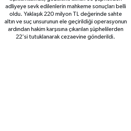
adliyeye sevk edilenlerin mahkeme sonuçları belli
SAĞLIK
oldu. Yaklaşık 220 milyon TL değerinde sahte
altın ve suç unsurunun ele geçirildiği operasyonun
EĞİTİM
ardından hakim karşısına çıkarılan şüphelilerden
22'si tutuklanarak cezaevine gönderildi.
BÖLGE
KEŞFET
POPÜLER
DÜNYA
TREND
MEDYA
OTOMOTİV