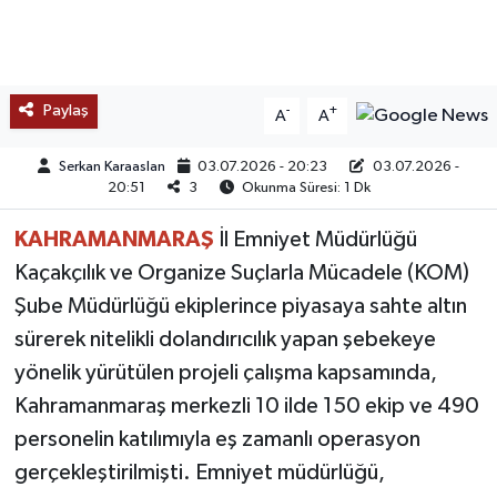
TEKNOLOJİ
YAŞAM
Paylaş
-
+
A
A
KÜLTÜR SANAT
Serkan Karaaslan
03.07.2026 - 20:23
03.07.2026 -
20:51
3
Okunma Süresi: 1 Dk
KAHRAMANMARAŞ
İl Emniyet Müdürlüğü
Kaçakçılık ve Organize Suçlarla Mücadele (KOM)
Şube Müdürlüğü ekiplerince piyasaya sahte altın
sürerek nitelikli dolandırıcılık yapan şebekeye
yönelik yürütülen projeli çalışma kapsamında,
Kahramanmaraş merkezli 10 ilde 150 ekip ve 490
personelin katılımıyla eş zamanlı operasyon
gerçekleştirilmişti. Emniyet müdürlüğü,