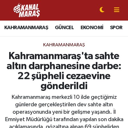
CANLI YAYIN
Kahramanmaraş Nöbetçi Eczaneler
KAHRAMANMARAŞ
GÜNCEL
EKONOMİ
SPOR
KAHRAMANMARAŞ
Kahramanmaraş Hava Durumu
KAHRAMANMARAŞ
GÜNCEL
Kahramanmaraş Namaz Vakitleri
Kahramanmaraş'ta sahte
altın darphanesine darbe:
SPOR
Kahramanmaraş Trafik Yoğunluk Haritası
22 şüpheli cezaevine
SİYASET
Süper Lig Puan Durumu ve Fikstür
gönderildi
EKONOMİ
Tüm Manşetler
Kahramanmaraş merkezli 10 ilde geçtiğimiz
günlerde gerçekleştirilen dev sahte altın
GÜNDEM
Son Dakika Haberleri
operasyonunda yeni bir gelişme yaşandı. İl
Emniyet Müdürlüğü tarafından yapılan son dakika
MAGAZİN
Haber Arşivi
açıklamasında, gözaltına alınan 69 şüpheliden