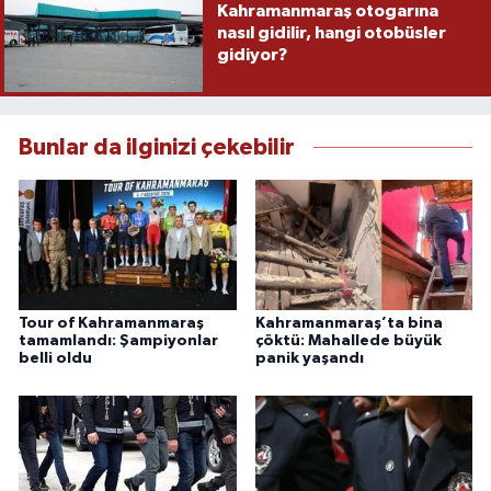
Kahramanmaraş otogarına
nasıl gidilir, hangi otobüsler
gidiyor?
Bunlar da ilginizi çekebilir
Tour of Kahramanmaraş
Kahramanmaraş’ta bina
tamamlandı: Şampiyonlar
çöktü: Mahallede büyük
belli oldu
panik yaşandı