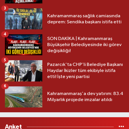
3
Kahramanmaraş sağlık camiasında
deprem: Sendika başkanı istifa etti
4
SON DAKİKA | Kahramanmaraş
Büyükşehir Belediyesinde iki görev
değişikliği!
5
Pazarcık'ta CHP’li Belediye Başkanı
Haydar İkizler tüm ekibiyle istifa
etti! İşte yeni partisi
6
Kahramanmaraş'a dev yatırım: 83.4
Milyarlık projede imzalar atıldı
Anket