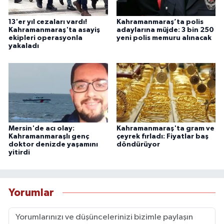
13'er yıl cezaları vardı!
Kahramanmaraş’ta polis
Kahramanmaraş'ta asayiş
adaylarına müjde: 3 bin 250
ekipleri operasyonla
yeni polis memuru alınacak
yakaladı
Mersin'de acı olay:
Kahramanmaraş'ta gram ve
Kahramanmaraşlı genç
çeyrek fırladı: Fiyatlar baş
doktor denizde yaşamını
döndürüyor
yitirdi
Yorumlar