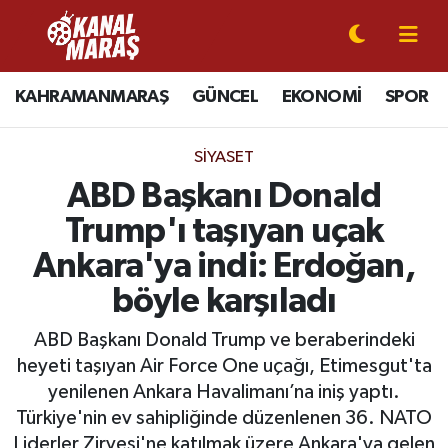
CANLI YAYIN
Kahramanmaraş Nöbetçi Eczaneler
KAHRAMANMARAŞ
GÜNCEL
EKONOMİ
SPOR
KAHRAMANMARAŞ
Kahramanmaraş Hava Durumu
SIYASET
GÜNCEL
Kahramanmaraş Namaz Vakitleri
ABD Başkanı Donald
Trump'ı taşıyan uçak
SPOR
Kahramanmaraş Trafik Yoğunluk Haritası
Ankara'ya indi: Erdoğan,
SİYASET
Süper Lig Puan Durumu ve Fikstür
böyle karşıladı
EKONOMİ
Tüm Manşetler
ABD Başkanı Donald Trump ve beraberindeki
heyeti taşıyan Air Force One uçağı, Etimesgut'ta
GÜNDEM
Son Dakika Haberleri
yenilenen Ankara Havalimanı’na iniş yaptı.
Türkiye'nin ev sahipliğinde düzenlenen 36. NATO
MAGAZİN
Haber Arşivi
Liderler Zirvesi'ne katılmak üzere Ankara'ya gelen