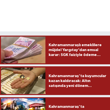
Kahramanmaraşlı emeklilere
müjde! Yargıtay’dan emsal
karar: SGK faiziyle ödeme
yapacak
Kahramanmaraş'ta kuyumcular
kazan kaldıracak: Altın
satışında yeni dönem...
Kahramanmaraş'ta