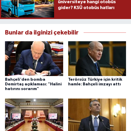
üniversiteye hangi otobüs
gider? KSÜ otobüs hatları
Bunlar da ilginizi çekebilir
Bahçeli'den bomba
Terörsüz Türkiye için kritik
Demirtaş açıklaması: "Halini
hamle: Bahçeli imzayı attı
hatırını sorarım"