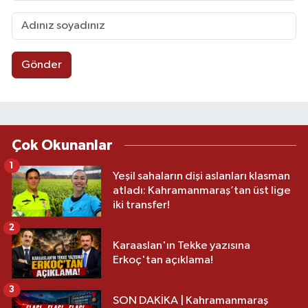
Gönder
Çok Okunanlar
1
Yeşil sahaların dişi aslanları klasman
atladı: Kahramanmaraş’tan üst lige
iki transfer!
2
Karaaslan'ın Tekke yazısına
Erkoç'tan açıklama!
3
SON DAKİKA | Kahramanmaraş