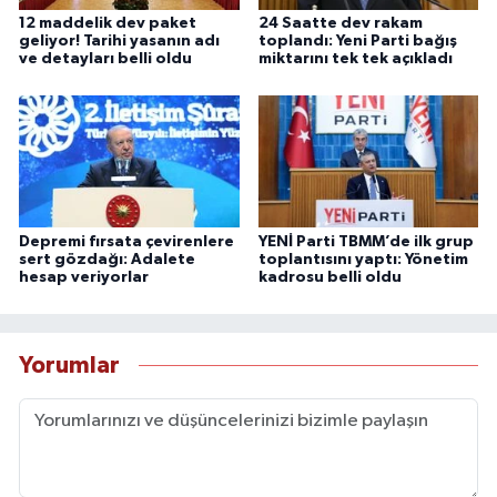
12 maddelik dev paket
24 Saatte dev rakam
geliyor! Tarihi yasanın adı
toplandı: Yeni Parti bağış
ve detayları belli oldu
miktarını tek tek açıkladı
Depremi fırsata çevirenlere
YENİ Parti TBMM’de ilk grup
sert gözdağı: Adalete
toplantısını yaptı: Yönetim
hesap veriyorlar
kadrosu belli oldu
Yorumlar