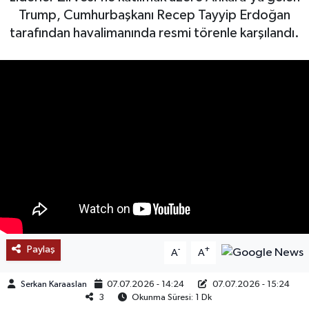
Trump, Cumhurbaşkanı Recep Tayyip Erdoğan
SAĞLIK
tarafından havalimanında resmi törenle karşılandı.
EĞİTİM
BÖLGE
KEŞFET
POPÜLER
DÜNYA
TREND
Paylaş
-
+
A
A
MEDYA
Serkan Karaaslan
07.07.2026 - 14:24
07.07.2026 - 15:24
3
Okunma Süresi: 1 Dk
OTOMOTİV