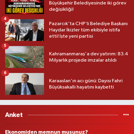
Büyükşehir Belediyesinde iki görev
değişikliği!
4
Pazarcık'ta CHP’li Belediye Başkanı
Haydar İkizler tüm ekibiyle istifa
etti! İşte yeni partisi
5
Kahramanmaraş'a dev yatırım: 83.4
Milyarlık projede imzalar atıldı
6
Karaaslan'ın acı günü: Dayısı Fahri
Büyüksakallı hayatını kaybetti
Anket
Ekonomiden memnun musunuz?