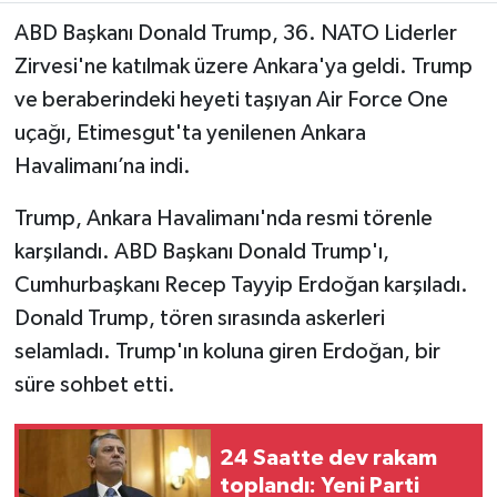
ABD Başkanı Donald Trump, 36. NATO Liderler
TEKNOLOJİ
Zirvesi'ne katılmak üzere Ankara'ya geldi. Trump
ve beraberindeki heyeti taşıyan Air Force One
YAŞAM
uçağı, Etimesgut'ta yenilenen Ankara
KÜLTÜR SANAT
Havalimanı’na indi.
Trump, Ankara Havalimanı'nda resmi törenle
karşılandı. ABD Başkanı Donald Trump'ı,
Cumhurbaşkanı Recep Tayyip Erdoğan karşıladı.
Donald Trump, tören sırasında askerleri
selamladı. Trump'ın koluna giren Erdoğan, bir
süre sohbet etti.
24 Saatte dev rakam
toplandı: Yeni Parti