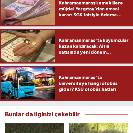
Kahramanmaraşlı emeklilere
müjde! Yargıtay’dan emsal
karar: SGK faiziyle ödeme
yapacak
Kahramanmaraş'ta kuyumcular
kazan kaldıracak: Altın
satışında yeni dönem...
Kahramanmaraş'ta
üniversiteye hangi otobüs
gider? KSÜ otobüs hatları
Bunlar da ilginizi çekebilir