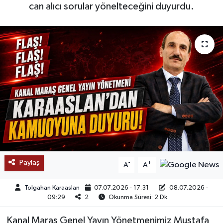
can alıcı sorular yönelteceğini duyurdu.
SAĞLIK
EĞİTİM
BÖLGE
KEŞFET
POPÜLER
DÜNYA
Paylaş
-
+
A
A
TREND
Tolgahan Karaaslan
07.07.2026 - 17:31
08.07.2026 -
MEDYA
09:29
2
Okunma Süresi: 2 Dk
Kanal Maraş Genel Yayın Yönetmenimiz Mustafa
OTOMOTİV