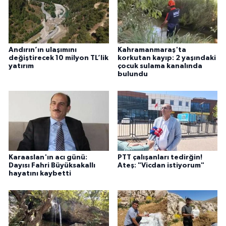
Andırın’ın ulaşımını
Kahramanmaraş'ta
değiştirecek 10 milyon TL’lik
korkutan kayıp: 2 yaşındaki
yatırım
çocuk sulama kanalında
bulundu
Karaaslan'ın acı günü:
PTT çalışanları tedirğin!
Dayısı Fahri Büyüksakallı
Ateş: "Vicdan istiyorum"
hayatını kaybetti