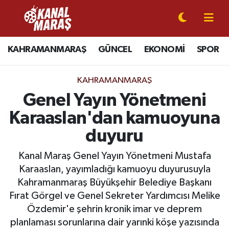
CANLI YAYIN
Kahramanmaraş Nöbetçi Eczaneler
KAHRAMANMARAŞ
GÜNCEL
EKONOMİ
SPOR
KAHRAMANMARAŞ
Kahramanmaraş Hava Durumu
KAHRAMANMARAŞ
GÜNCEL
Kahramanmaraş Namaz Vakitleri
Genel Yayın Yönetmeni
Karaaslan'dan kamuoyuna
SPOR
Kahramanmaraş Trafik Yoğunluk Haritası
duyuru
SİYASET
Süper Lig Puan Durumu ve Fikstür
Kanal Maraş Genel Yayın Yönetmeni Mustafa
Karaaslan, yayımladığı kamuoyu duyurusuyla
EKONOMİ
Tüm Manşetler
Kahramanmaraş Büyükşehir Belediye Başkanı
Fırat Görgel ve Genel Sekreter Yardımcısı Melike
GÜNDEM
Son Dakika Haberleri
Özdemir'e şehrin kronik imar ve deprem
MAGAZİN
Haber Arşivi
planlaması sorunlarına dair yarınki köşe yazısında