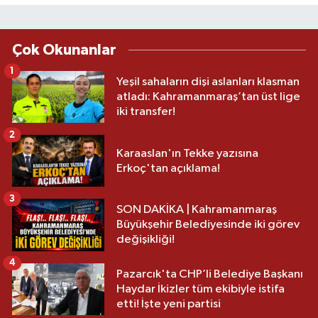
Çok Okunanlar
1
Yeşil sahaların dişi aslanları klasman
atladı: Kahramanmaraş’tan üst lige
iki transfer!
2
Karaaslan'ın Tekke yazısına
Erkoç'tan açıklama!
3
SON DAKİKA | Kahramanmaraş
Büyükşehir Belediyesinde iki görev
değişikliği!
4
Pazarcık'ta CHP’li Belediye Başkanı
Haydar İkizler tüm ekibiyle istifa
etti! İşte yeni partisi