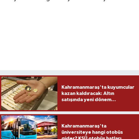
Kahramanmaraş'ta kuyumcular
kazan kaldıracak: Altın
satışında yeni dönem...
Kahramanmaraş'ta
üniversiteye hangi otobüs
gider? KSÜ otobüs hatları