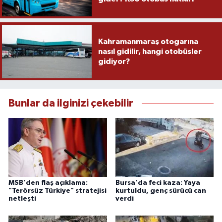
Kahramanmaraş otogarına
nasıl gidilir, hangi otobüsler
gidiyor?
Bunlar da ilginizi çekebilir
MSB'den flaş açıklama:
Bursa'da feci kaza: Yaya
"Terörsüz Türkiye" stratejisi
kurtuldu, genç sürücü can
netleşti
verdi