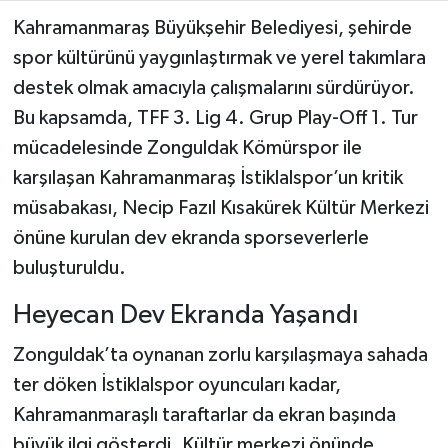
Kahramanmaraş Büyükşehir Belediyesi, şehirde
TEKNOLOJİ
spor kültürünü yaygınlaştırmak ve yerel takımlara
destek olmak amacıyla çalışmalarını sürdürüyor.
YAŞAM
Bu kapsamda, TFF 3. Lig 4. Grup Play-Off 1. Tur
mücadelesinde Zonguldak Kömürspor ile
KÜLTÜR SANAT
karşılaşan Kahramanmaraş İstiklalspor’un kritik
müsabakası, Necip Fazıl Kısakürek Kültür Merkezi
önüne kurulan dev ekranda sporseverlerle
buluşturuldu.
Heyecan Dev Ekranda Yaşandı
Zonguldak’ta oynanan zorlu karşılaşmaya sahada
ter döken İstiklalspor oyuncuları kadar,
Kahramanmaraşlı taraftarlar da ekran başında
büyük ilgi gösterdi. Kültür merkezi önünde