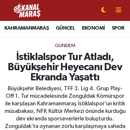
CANLI YAYIN
Kahramanmaraş Nöbetçi Eczaneler
KAHRAMANMARAŞ
GÜNCEL
EKONOMİ
SPOR
KAHRAMANMARAŞ
Kahramanmaraş Hava Durumu
GÜNDEM
GÜNCEL
Kahramanmaraş Namaz Vakitleri
İstiklalspor Tur Atladı,
Büyükşehir Heyecanı Dev
SPOR
Kahramanmaraş Trafik Yoğunluk Haritası
Ekranda Yaşattı
SİYASET
Süper Lig Puan Durumu ve Fikstür
Büyükşehir Belediyesi, TFF 3. Lig 4. Grup Play-
Off 1. Tur mücadelesinde Zonguldak Kömürspor
EKONOMİ
Tüm Manşetler
ile karşılaşan Kahramanmaraş İstiklalspor’un kritik
müsabakası, NFK Kültür Merkezi önünde kurduğu
GÜNDEM
Son Dakika Haberleri
dev ekranda sporseverlerle buluşturdu.
MAGAZİN
Haber Arşivi
Zonguldak’ta oynanan zorlu karşılaşmaya sahada