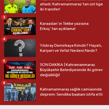
atladı: Kahramanmaraş’tan üst lige
iki transfer!
3
Karaaslan'ın Tekke yazısına
Erkoç'tan açıklama!
4
Yıldıray Demirkaya Kimdir? Hayatı,
Kariyeri ve Vefat Nedeni Nedir?
5
SON DAKİKA | Kahramanmaraş
Büyükşehir Belediyesinde iki görev
değişikliği!
6
Kahramanmaraş sağlık camiasında
deprem: Sendika başkanı istifa etti