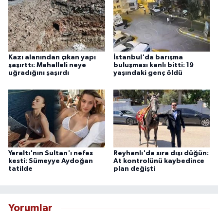
Kazı alanından çıkan yapı
İstanbul'da barışma
şaşırttı: Mahalleli neye
buluşması kanlı bitti: 19
uğradığını şaşırdı
yaşındaki genç öldü
Yeraltı'nın Sultan'ı nefes
Reyhanlı'da sıra dışı düğün:
kesti: Sümeyye Aydoğan
At kontrolünü kaybedince
tatilde
plan değişti
Yorumlar