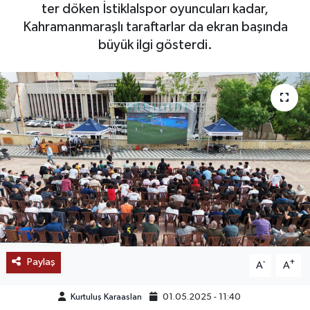
ter döken İstiklalspor oyuncuları kadar,
SAĞLIK
Kahramanmaraşlı taraftarlar da ekran başında
büyük ilgi gösterdi.
EĞİTİM
BÖLGE
KEŞFET
POPÜLER
DÜNYA
TREND
Paylaş
-
+
A
A
MEDYA
Kurtuluş Karaaslan
01.05.2025 - 11:40
OTOMOTİV