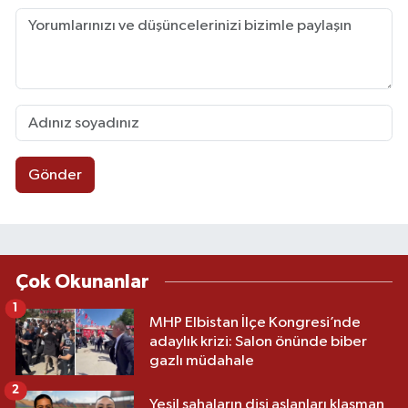
Gönder
Çok Okunanlar
1
MHP Elbistan İlçe Kongresi’nde
adaylık krizi: Salon önünde biber
gazlı müdahale
2
Yeşil sahaların dişi aslanları klasman