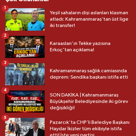
1
Yeşil sahaların dişi aslanları klasman
atladı: Kahramanmaraş’tan üst lige
iki transfer!
2
Karaaslan'ın Tekke yazısına
Erkoç'tan açıklama!
3
Kahramanmaraş sağlık camiasında
deprem: Sendika başkanı istifa etti
4
SON DAKİKA | Kahramanmaraş
Büyükşehir Belediyesinde iki görev
değişikliği!
5
Pazarcık'ta CHP’li Belediye Başkanı
Haydar İkizler tüm ekibiyle istifa
etti! İşte yeni partisi