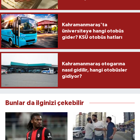
Kahramanmaraş'ta
üniversiteye hangi otobüs
gider? KSÜ otobüs hatları
Kahramanmaraş otogarına
nasıl gidilir, hangi otobüsler
gidiyor?
Bunlar da ilginizi çekebilir