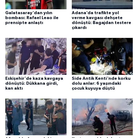
Galatasaray'dan yılın
Adana’da trafikte yol
bombası: Rafael Leao ile
verme kavgası dehşete
prensipte anlaştı
dönüştü: Bagajdan testere
çıkardı
Eskişehir'de kaza kavgaya
Side Antik Kenti'nde korku
dönüştü: Dükkana girdi,
dolu anlar: 6 yaşındaki
kan aktı
çocuk kuyuya düştü