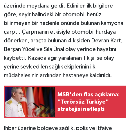
üzerinde meydana geldi. Edinilen ilk bilgilere
TEKNOLOJİ
göre, seyir halindeki bir otomobil henüz
bilinmeyen bir nedenle önünde bulunan kamyona
YAŞAM
çarptı. Çarpmanın etkisiyle otomobil hurdaya
dönerken, araçta bulunan 4 kişiden Devran Kart,
KÜLTÜR SANAT
Berşan Yücel ve Sıla Ünal olay yerinde hayatını
kaybetti. Kazada ağır yaralanan 1 kişi ise olay
yerine sevk edilen sağlık ekiplerinin ilk
müdahalesinin ardından hastaneye kaldırıldı.
MSB'den flaş açıklama:
"Terörsüz Türkiye"
stratejisi netleşti
İhbar üzerine bölgeye sağlık, polis ve itfaiye