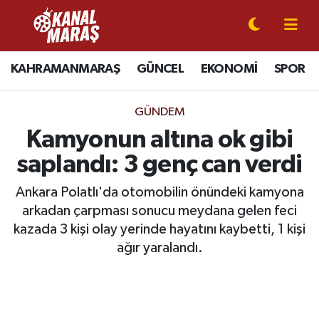
CANLI YAYIN
Kahramanmaraş Nöbetçi Eczaneler
KAHRAMANMARAŞ
GÜNCEL
EKONOMİ
SPOR
KAHRAMANMARAŞ
Kahramanmaraş Hava Durumu
GÜNDEM
GÜNCEL
Kahramanmaraş Namaz Vakitleri
Kamyonun altına ok gibi
saplandı: 3 genç can verdi
SPOR
Kahramanmaraş Trafik Yoğunluk Haritası
Ankara Polatlı'da otomobilin önündeki kamyona
SİYASET
Süper Lig Puan Durumu ve Fikstür
arkadan çarpması sonucu meydana gelen feci
kazada 3 kişi olay yerinde hayatını kaybetti, 1 kişi
EKONOMİ
Tüm Manşetler
ağır yaralandı.
GÜNDEM
Son Dakika Haberleri
MAGAZİN
Haber Arşivi