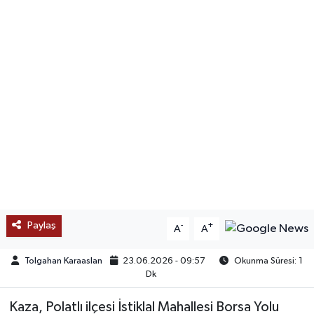
SAĞLIK
EĞİTİM
BÖLGE
KEŞFET
POPÜLER
DÜNYA
Paylaş
-
+
A
A
TREND
Tolgahan Karaaslan
23.06.2026 - 09:57
Okunma Süresi: 1
MEDYA
Dk
Kaza, Polatlı ilçesi İstiklal Mahallesi Borsa Yolu
OTOMOTİV