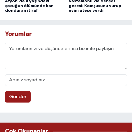
Afyon'da 4 yaşındaki
Kastamonu'da dehşet
çocuğun ölümünde kan
gecesi: Komşusunu vurup
donduran itiraf
evini ateşe verdi
Yorumlar
Gönder
Çok Okunanlar