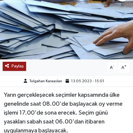
SAĞLIK
EĞİTİM
BÖLGE
KEŞFET
Paylaş
-
+
A
A
POPÜLER
Tolgahan Karaaslan
13.05.2023 - 15:01
DÜNYA
Yarın gerçekleşecek seçimler kapsamında ülke
TREND
genelinde saat 08.00'de başlayacak oy verme
işlemi 17.00'de sona erecek. Seçim günü
MEDYA
yasakları sabah saat 06.00'dan itibaren
uygulanmaya başlayacak.
OTOMOTİV