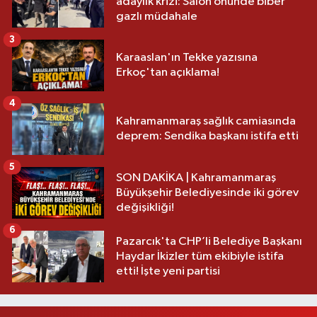
adaylık krizi: Salon önünde biber
gazlı müdahale
3
Karaaslan'ın Tekke yazısına
Erkoç'tan açıklama!
4
Kahramanmaraş sağlık camiasında
deprem: Sendika başkanı istifa etti
5
SON DAKİKA | Kahramanmaraş
Büyükşehir Belediyesinde iki görev
değişikliği!
6
Pazarcık'ta CHP’li Belediye Başkanı
Haydar İkizler tüm ekibiyle istifa
etti! İşte yeni partisi