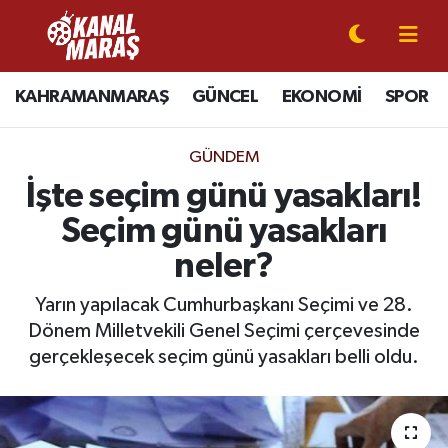
CANLI YAYIN
Kahramanmaraş Nöbetçi Eczaneler
KAHRAMANMARAŞ
GÜNCEL
EKONOMİ
SPOR
KAHRAMANMARAŞ
Kahramanmaraş Hava Durumu
GÜNDEM
GÜNCEL
Kahramanmaraş Namaz Vakitleri
İşte seçim günü yasakları!
Seçim günü yasakları
SPOR
Kahramanmaraş Trafik Yoğunluk Haritası
neler?
SİYASET
Süper Lig Puan Durumu ve Fikstür
Yarın yapılacak Cumhurbaşkanı Seçimi ve 28.
Dönem Milletvekili Genel Seçimi çerçevesinde
EKONOMİ
Tüm Manşetler
gerçekleşecek seçim günü yasakları belli oldu.
GÜNDEM
Son Dakika Haberleri
MAGAZİN
Haber Arşivi