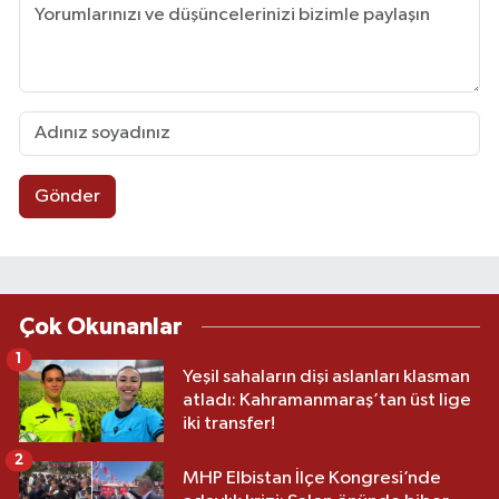
Gönder
Çok Okunanlar
1
Yeşil sahaların dişi aslanları klasman
atladı: Kahramanmaraş’tan üst lige
iki transfer!
2
MHP Elbistan İlçe Kongresi’nde