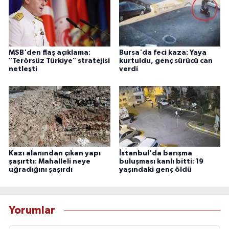
MSB'den flaş açıklama:
Bursa'da feci kaza: Yaya
"Terörsüz Türkiye" stratejisi
kurtuldu, genç sürücü can
netleşti
verdi
Kazı alanından çıkan yapı
İstanbul'da barışma
şaşırttı: Mahalleli neye
buluşması kanlı bitti: 19
uğradığını şaşırdı
yaşındaki genç öldü
Yorumlar