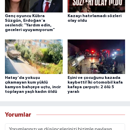
Genç oyuncu Kübra
Kazayı hatırlamadı sözleri
Süzgün, Erdoğan'a
olay oldu
seslendi: "Yardım edin,
geceleri uyuyamıyorum"
Hatay'da yokuşu
Eşini ve çocuğunu kazada
çıkamayan kum yüklü
kaybetti! İki otomobil kafa
kamyon bahçeye uçtu, incir
kafaya çarpıştı: 2 ölü 5
toplayan yaşlı kadın öldü
yaralı
Yorumlar