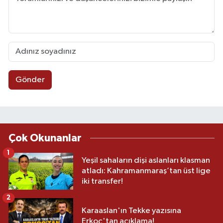
Gönder
Çok Okunanlar
1
Yeşil sahaların dişi aslanları klasman
atladı: Kahramanmaraş’tan üst lige
iki transfer!
2
Karaaslan'ın Tekke yazısına
Erkoç'tan açıklama!