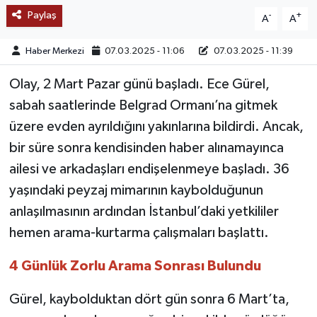
Paylaş
-
+
A
A
TEKNOLOJİ
Haber Merkezi
07.03.2025 - 11:06
07.03.2025 - 11:39
YAŞAM
Olay, 2 Mart Pazar günü başladı. Ece Gürel,
sabah saatlerinde Belgrad Ormanı’na gitmek
KÜLTÜR SANAT
üzere evden ayrıldığını yakınlarına bildirdi. Ancak,
bir süre sonra kendisinden haber alınamayınca
ailesi ve arkadaşları endişelenmeye başladı. 36
yaşındaki peyzaj mimarının kaybolduğunun
anlaşılmasının ardından İstanbul’daki yetkililer
hemen arama-kurtarma çalışmaları başlattı.
4 Günlük Zorlu Arama Sonrası Bulundu
Gürel, kaybolduktan dört gün sonra 6 Mart’ta,