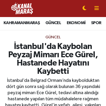
CANLI YAYIN
Kahramanmaraş Nöbetçi Eczaneler
KAHRAMANMARAŞ
GÜNCEL
EKONOMİ
SPOR
KAHRAMANMARAŞ
Kahramanmaraş Hava Durumu
GÜNCEL
GÜNCEL
Kahramanmaraş Namaz Vakitleri
İstanbul'da Kaybolan
Peyzaj Mimarı Ece Gürel,
SPOR
Kahramanmaraş Trafik Yoğunluk Haritası
Hastanede Hayatını
SİYASET
Süper Lig Puan Durumu ve Fikstür
Kaybetti
EKONOMİ
Tüm Manşetler
İstanbul’da Belgrad Ormanı’nda kaybolduktan
dört gün sonra sağ olarak bulunan 36 yaşındaki
GÜNDEM
Son Dakika Haberleri
peyzaj mimarı Ece Gürel, tedavi altına alındığı
hastanede yapılan tüm müdahalelere rağmen
MAGAZİN
Haber Arşivi
hayatını kaybetti. Gürel’in vefatı, ailesi, yakınları