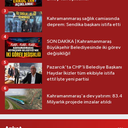
3
Kahramanmaraş sağlık camiasında
deprem: Sendika başkanı istifa etti
4
SON DAKİKA | Kahramanmaraş
Büyükşehir Belediyesinde iki görev
değişikliği!
5
Pazarcık'ta CHP’li Belediye Başkanı
Haydar İkizler tüm ekibiyle istifa
etti! İşte yeni partisi
6
Kahramanmaraş'a dev yatırım: 83.4
Milyarlık projede imzalar atıldı