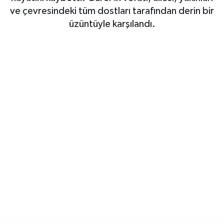
ve çevresindeki tüm dostları tarafından derin bir
SAĞLIK
üzüntüyle karşılandı.
EĞİTİM
BÖLGE
KEŞFET
POPÜLER
DÜNYA
TREND
MEDYA
OTOMOTİV