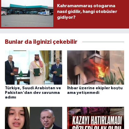
Kahramanmaraş otogarına
nasıl gidilir, hangi otobüsler
gidiyor?
Bunlar da ilginizi çekebilir
Türkiye, Suudi Arabistan ve
İhbar üzerine ekipler koştu
Pakistan'dan dev savunma
ama yetişemedi
adımı