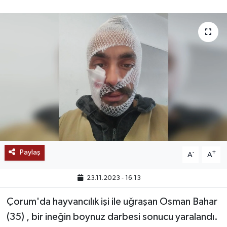
SAĞLIK
EĞİTİM
BÖLGE
KEŞFET
POPÜLER
DÜNYA
Paylaş
-
+
A
A
TREND
23.11.2023 - 16:13
MEDYA
Çorum'da hayvancılık işi ile uğraşan Osman Bahar
(35) , bir ineğin boynuz darbesi sonucu yaralandı.
OTOMOTİV