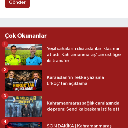
Gönder
Çok Okunanlar
1
Yeşil sahaların dişi aslanları klasman
atladı: Kahramanmaraş’tan üst lige
iki transfer!
2
Karaaslan'ın Tekke yazısına
Erkoç'tan açıklama!
3
Kahramanmaraş sağlık camiasında
deprem: Sendika başkanı istifa etti
4
SON DAKİKA | Kahramanmaraş