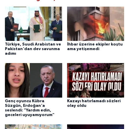
Türkiye, Suudi Arabistan ve
İhbar üzerine ekipler koştu
Pakistan'dan dev savunma
ama yetişemedi
adımı
Genç oyuncu Kübra
Kazayı hatırlamadı sözleri
Süzgün, Erdoğan'a
olay oldu
seslendi: "Yardım edin,
geceleri uyuyamıyorum"