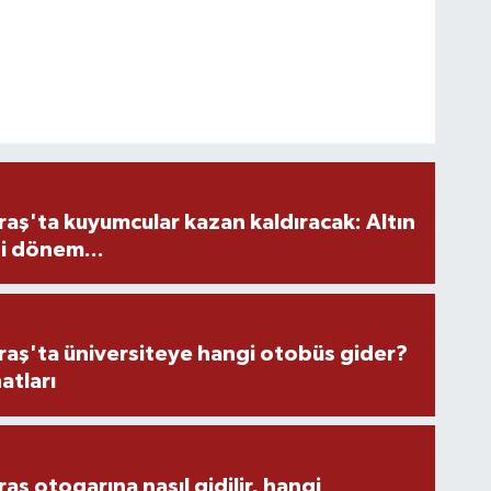
ş'ta kuyumcular kazan kaldıracak: Altın
i dönem...
ş'ta üniversiteye hangi otobüs gider?
atları
 otogarına nasıl gidilir, hangi