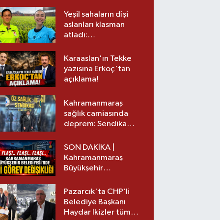
Yeşil sahaların dişi
aslanları klasman
atladı:
Kahramanmaraş’tan
üst lige iki transfer!
Karaaslan'ın Tekke
yazısına Erkoç'tan
açıklama!
Kahramanmaraş
sağlık camiasında
deprem: Sendika
başkanı istifa etti
SON DAKİKA |
Kahramanmaraş
Büyükşehir
Belediyesinde iki
görev değişikliği!
Pazarcık'ta CHP’li
Belediye Başkanı
Haydar İkizler tüm