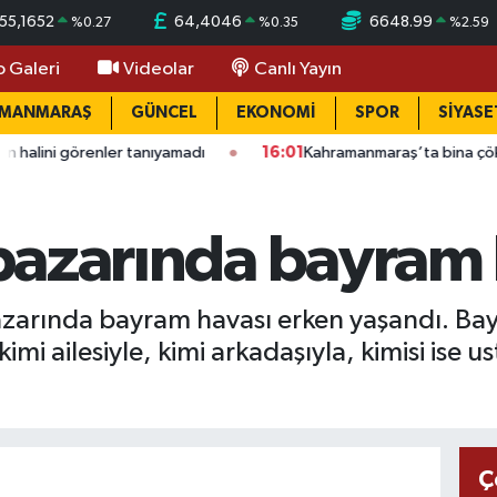
55,1652
64,4046
6648.99
%
0.27
%
0.35
%
2.59
o Galeri
Videolar
Canlı Yayın
AMANMARAŞ
GÜNCEL
EKONOMİ
SPOR
SİYASE
r tanıyamadı
16:01
Kahramanmaraş’ta bina çöktü: Mahallede bü
o pazarında bayram
azarında bayram havası erken yaşandı. Bay
imi ailesiyle, kimi arkadaşıyla, kimisi ise u
Ç