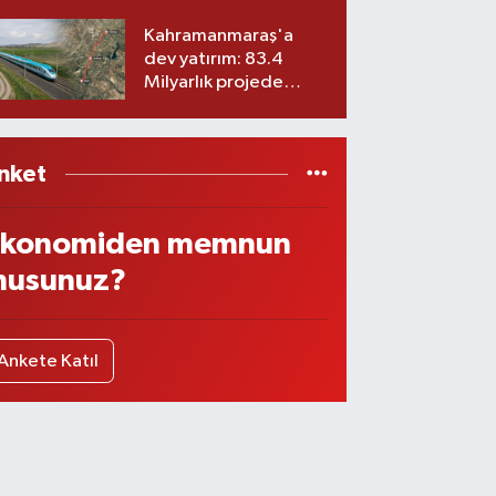
ekibiyle istifa etti! İşte
yeni partisi
Kahramanmaraş'a
dev yatırım: 83.4
Milyarlık projede
imzalar atıldı
nket
konomiden memnun
usunuz?
Ankete Katıl