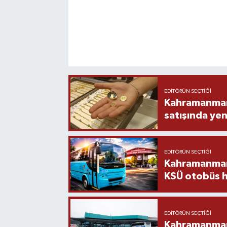
EDITÖRÜN SEÇTIĞI
Kahramanmara
satışında yen
EDITÖRÜN SEÇTIĞI
Kahramanmara
KSÜ otobüs h
EDITÖRÜN SEÇTIĞI
Kahramanmaraş