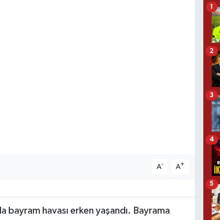
1
2
3
4
-
+
A
A
5
nda bayram havası erken yaşandı. Bayrama