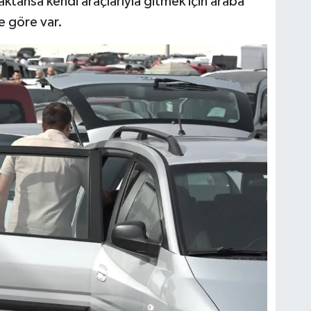
ktansa kendi araçlarıyla gitmek için araba
ye göre var.