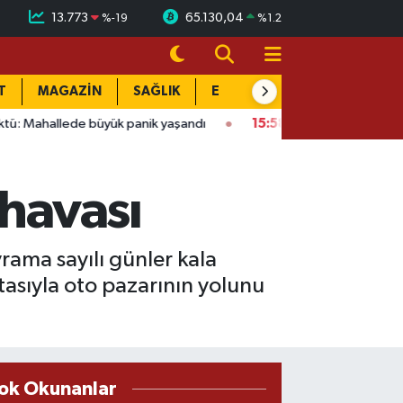
13.773
65.130,04
%
-19
%
1.2
T
MAGAZİN
SAĞLIK
EĞİTİM
YAŞAM
DÜN
yük panik yaşandı
15:58
Bağlarbaşı Mahallesi'nde 101. buluşma
 havası
rama sayılı günler kala
stasıyla oto pazarının yolunu
ok Okunanlar