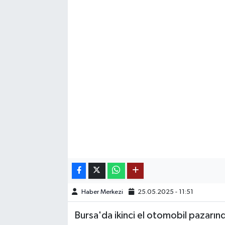
SAĞLIK
EĞİTİM
BÖLGE
KEŞFET
POPÜLER
DÜNYA
TREND
Haber Merkezi
25.05.2025 - 11:51
MEDYA
Bursa'da ikinci el otomobil pazarı
OTOMOTİV