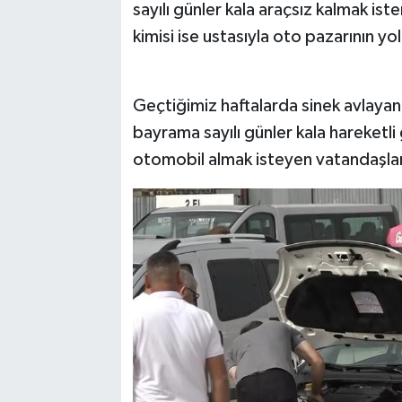
sayılı günler kala araçsız kalmak iste
kimisi ise ustasıyla oto pazarının yo
TEKNOLOJİ
YAŞAM
Geçtiğimiz haftalarda sinek avlayan 
bayrama sayılı günler kala hareketli 
KÜLTÜR SANAT
otomobil almak isteyen vatandaşlar ik