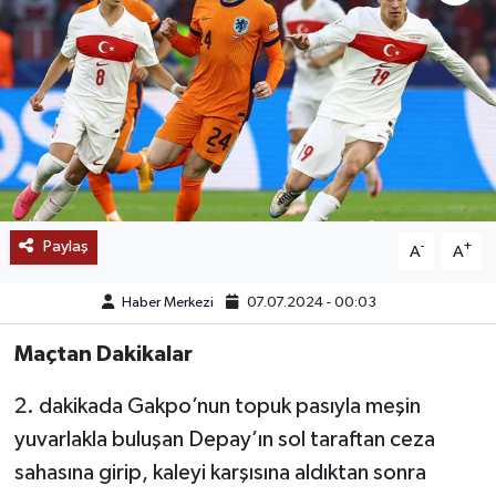
SAĞLIK
EĞİTİM
BÖLGE
KEŞFET
Paylaş
-
+
A
A
POPÜLER
Haber Merkezi
07.07.2024 - 00:03
DÜNYA
Maçtan Dakikalar
TREND
2. dakikada Gakpo’nun topuk pasıyla meşin
MEDYA
yuvarlakla buluşan Depay’ın sol taraftan ceza
sahasına girip, kaleyi karşısına aldıktan sonra
OTOMOTİV