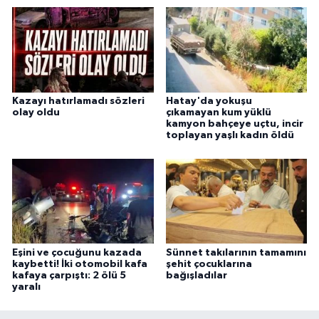
Kazayı hatırlamadı sözleri
Hatay'da yokuşu
olay oldu
çıkamayan kum yüklü
kamyon bahçeye uçtu, incir
toplayan yaşlı kadın öldü
Eşini ve çocuğunu kazada
Sünnet takılarının tamamını
kaybetti! İki otomobil kafa
şehit çocuklarına
kafaya çarpıştı: 2 ölü 5
bağışladılar
yaralı