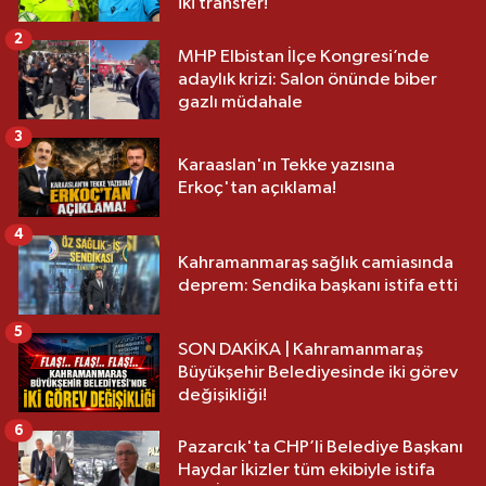
iki transfer!
2
MHP Elbistan İlçe Kongresi’nde
adaylık krizi: Salon önünde biber
gazlı müdahale
3
Karaaslan'ın Tekke yazısına
Erkoç'tan açıklama!
4
Kahramanmaraş sağlık camiasında
deprem: Sendika başkanı istifa etti
5
SON DAKİKA | Kahramanmaraş
Büyükşehir Belediyesinde iki görev
değişikliği!
6
Pazarcık'ta CHP’li Belediye Başkanı
Haydar İkizler tüm ekibiyle istifa