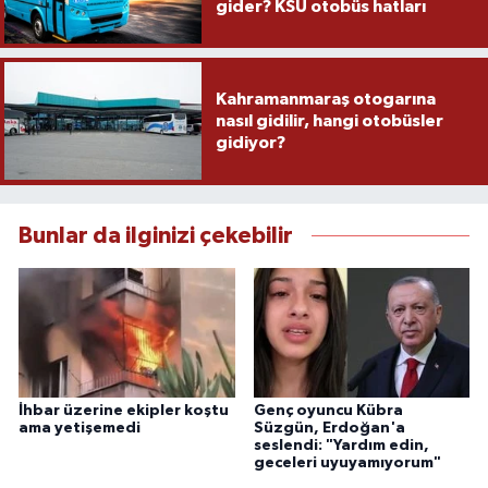
gider? KSÜ otobüs hatları
Kahramanmaraş otogarına
nasıl gidilir, hangi otobüsler
gidiyor?
Bunlar da ilginizi çekebilir
İhbar üzerine ekipler koştu
Genç oyuncu Kübra
ama yetişemedi
Süzgün, Erdoğan'a
seslendi: "Yardım edin,
geceleri uyuyamıyorum"