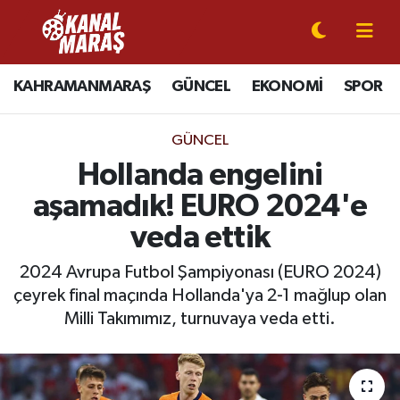
CANLI YAYIN
Kahramanmaraş Nöbetçi Eczaneler
KAHRAMANMARAŞ
GÜNCEL
EKONOMİ
SPOR
KAHRAMANMARAŞ
Kahramanmaraş Hava Durumu
GÜNCEL
GÜNCEL
Kahramanmaraş Namaz Vakitleri
Hollanda engelini
aşamadık! EURO 2024'e
SPOR
Kahramanmaraş Trafik Yoğunluk Haritası
veda ettik
SİYASET
Süper Lig Puan Durumu ve Fikstür
2024 Avrupa Futbol Şampiyonası (EURO 2024)
çeyrek final maçında Hollanda'ya 2-1 mağlup olan
EKONOMİ
Tüm Manşetler
Milli Takımımız, turnuvaya veda etti.
GÜNDEM
Son Dakika Haberleri
MAGAZİN
Haber Arşivi