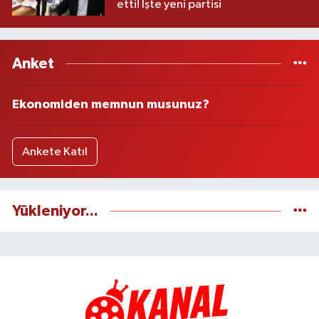
etti! İşte yeni partisi
Anket
Ekonomiden memnun musunuz?
Ankete Katıl
Yükleniyor...