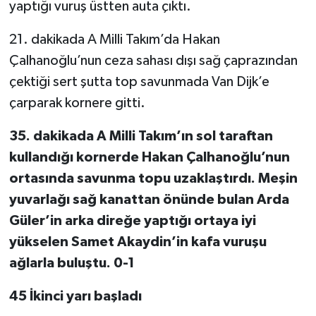
yaptığı vuruş üstten auta çıktı.
TEKNOLOJİ
21. dakikada A Milli Takım’da Hakan
Çalhanoğlu’nun ceza sahası dışı sağ çaprazından
YAŞAM
çektiği sert şutta top savunmada Van Dijk’e
çarparak kornere gitti.
KÜLTÜR SANAT
35. dakikada A Milli Takım’ın sol taraftan
kullandığı kornerde Hakan Çalhanoğlu’nun
ortasında savunma topu uzaklaştırdı. Meşin
yuvarlağı sağ kanattan önünde bulan Arda
Güler’in arka direğe yaptığı ortaya iyi
yükselen Samet Akaydin’in kafa vuruşu
ağlarla buluştu. 0-1
45 İkinci yarı başladı