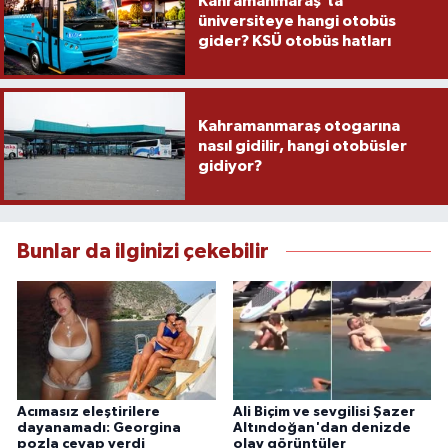
Kahramanmaraş'ta
üniversiteye hangi otobüs
gider? KSÜ otobüs hatları
Kahramanmaraş otogarına
nasıl gidilir, hangi otobüsler
gidiyor?
Bunlar da ilginizi çekebilir
Acımasız eleştirilere
Ali Biçim ve sevgilisi Şazer
dayanamadı: Georgina
Altındoğan'dan denizde
pozla cevap verdi
olay görüntüler