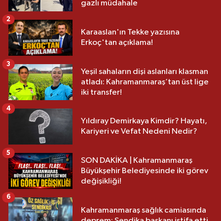
gazlı müdahale
2
Karaaslan'ın Tekke yazısına
Erkoç'tan açıklama!
3
Yeşil sahaların dişi aslanları klasman
atladı: Kahramanmaraş’tan üst lige
iki transfer!
4
Yıldıray Demirkaya Kimdir? Hayatı,
Kariyeri ve Vefat Nedeni Nedir?
5
SON DAKİKA | Kahramanmaraş
Büyükşehir Belediyesinde iki görev
değişikliği!
6
Kahramanmaraş sağlık camiasında
deprem: Sendika başkanı istifa etti