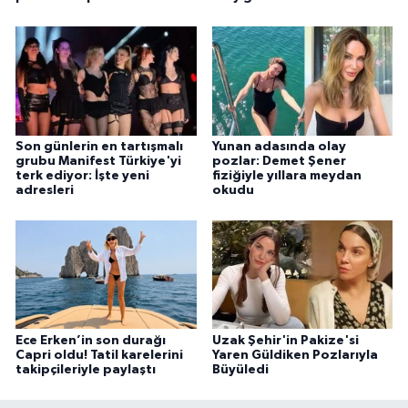
Son günlerin en tartışmalı
Yunan adasında olay
grubu Manifest Türkiye'yi
pozlar: Demet Şener
terk ediyor: İşte yeni
fiziğiyle yıllara meydan
adresleri
okudu
Ece Erken’in son durağı
Uzak Şehir'in Pakize'si
Capri oldu! Tatil karelerini
Yaren Güldiken Pozlarıyla
takipçileriyle paylaştı
Büyüledi