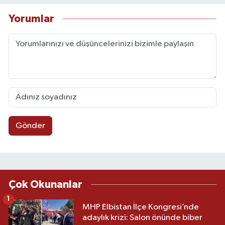
Yorumlar
Gönder
Çok Okunanlar
1
MHP Elbistan İlçe Kongresi’nde
adaylık krizi: Salon önünde biber