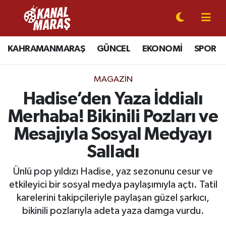
CANLI YAYIN
Kahramanmaraş Nöbetçi Eczaneler
KAHRAMANMARAŞ
GÜNCEL
EKONOMİ
SPOR
KAHRAMANMARAŞ
Kahramanmaraş Hava Durumu
MAGAZİN
GÜNCEL
Kahramanmaraş Namaz Vakitleri
Hadise’den Yaza İddialı
Merhaba! Bikinili Pozları ve
SPOR
Kahramanmaraş Trafik Yoğunluk Haritası
Mesajıyla Sosyal Medyayı
SİYASET
Süper Lig Puan Durumu ve Fikstür
Salladı
EKONOMİ
Tüm Manşetler
Ünlü pop yıldızı Hadise, yaz sezonunu cesur ve
etkileyici bir sosyal medya paylaşımıyla açtı. Tatil
GÜNDEM
Son Dakika Haberleri
karelerini takipçileriyle paylaşan güzel şarkıcı,
bikinili pozlarıyla adeta yaza damga vurdu.
MAGAZİN
Haber Arşivi