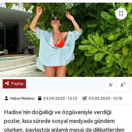
SAĞLIK
EĞİTİM
BÖLGE
KEŞFET
POPÜLER
Paylaş
-
+
A
A
DÜNYA
Haber Merkezi
03.05.2025 - 12:12
03.05.2025 - 12:16
TREND
Hadise’nin doğallığı ve özgüveniyle verdiği
MEDYA
pozlar, kısa sürede sosyal medyada gündem
olurken, paylaştığı anlamlı mesaj da dikkatlerden
OTOMOTİV