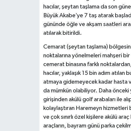
hacılar, şeytan taşlama da son güne
TEKNOLOJİ
Büyük Akabe’ye 7 taş atarak başladı
gününde öğle ve akşam saatleri ara
YAŞAM
atılarak bitirildi.
KÜLTÜR SANAT
Cemarat (şeytan taşlama) bölgesind
noktalarına yönelmeleri mahşeri bir 
cemerat binasına farklı noktalardan, 
hacılar, yaklaşık 15 bin adım atılan 
atmaya gidemeyecek kadar hasta ve ya
da mümkün olabiliyor. Daha önceki yı
girişinden akülü golf arabaları ile a
kolaylaştıran Haremeyn hizmetleri b
ve çok sınırlı özel kişilere akülü ar
araçların, bayram günü parka çekilm