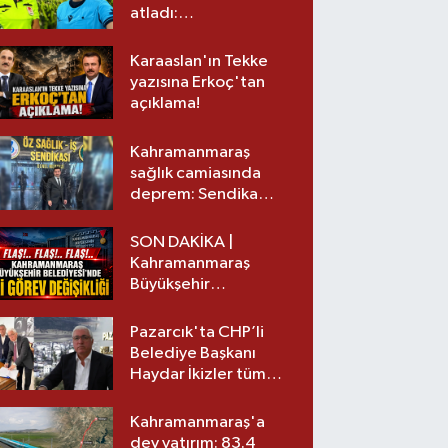
atladı:
Kahramanmaraş’tan
üst lige iki transfer!
Karaaslan'ın Tekke
yazısına Erkoç'tan
açıklama!
Kahramanmaraş
sağlık camiasında
deprem: Sendika
başkanı istifa etti
SON DAKİKA |
Kahramanmaraş
Büyükşehir
Belediyesinde iki
görev değişikliği!
Pazarcık'ta CHP’li
Belediye Başkanı
Haydar İkizler tüm
ekibiyle istifa etti! İşte
yeni partisi
Kahramanmaraş'a
dev yatırım: 83.4