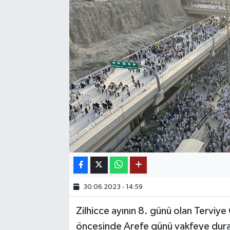
SAĞLIK
EĞİTİM
BÖLGE
KEŞFET
POPÜLER
DÜNYA
TREND
30.06.2023 - 14:59
MEDYA
Zilhicce ayının 8. günü olan Terviy
öncesinde Arefe günü vakfeye durar
OTOMOTİV