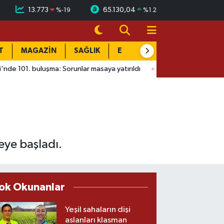
13.773
65.130,04
%
-19
%
1.2
T
MAGAZİN
SAĞLIK
EĞİTİM
YAŞAM
DÜN
luşma: Sorunlar masaya yatırıldı
15:41
Ağustos Fuarı'nda Madri
eye başladı.
ok Okunanlar
Yeşil sahaların dişi
aslanları klasman