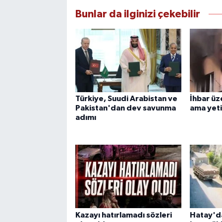
Bunlar da ilginizi çekebilir
Türkiye, Suudi Arabistan ve
İhbar üz
Pakistan'dan dev savunma
ama yet
adımı
Kazayı hatırlamadı sözleri
Hatay'd