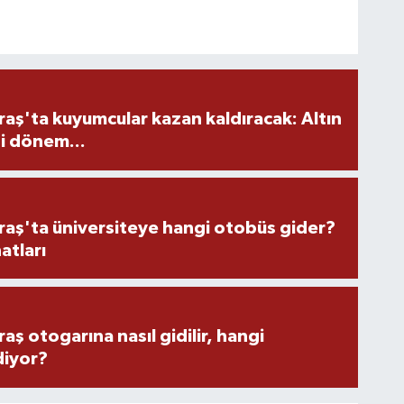
ş'ta kuyumcular kazan kaldıracak: Altın
i dönem...
ş'ta üniversiteye hangi otobüs gider?
atları
 otogarına nasıl gidilir, hangi
diyor?