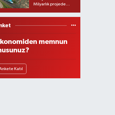
Milyarlık projede
imzalar atıldı
nket
konomiden memnun
usunuz?
Ankete Katıl