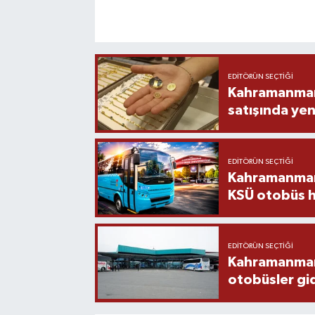
EDITÖRÜN SEÇTIĞI
Kahramanmara
satışında yen
EDITÖRÜN SEÇTIĞI
Kahramanmara
KSÜ otobüs h
EDITÖRÜN SEÇTIĞI
Kahramanmaraş
otobüsler gi