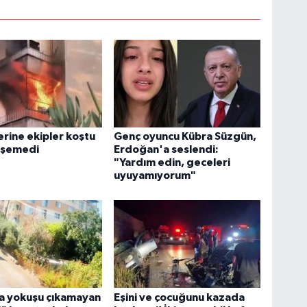
erine ekipler koştu
Genç oyuncu Kübra Süzgün,
işemedi
Erdoğan'a seslendi:
"Yardım edin, geceleri
uyuyamıyorum"
a yokuşu çıkamayan
Eşini ve çocuğunu kazada