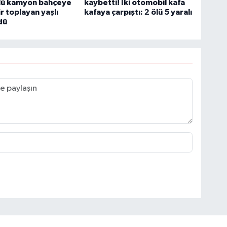
lü kamyon bahçeye
kaybetti! İki otomobil kafa
ir toplayan yaşlı
kafaya çarpıştı: 2 ölü 5 yaralı
dü