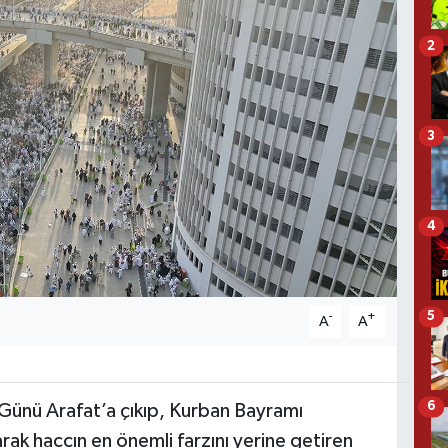
2
3
4
5
-
+
A
A
6
e Günü Arafat’a çıkıp, Kurban Bayramı
ak haccın en önemli farzını yerine getiren