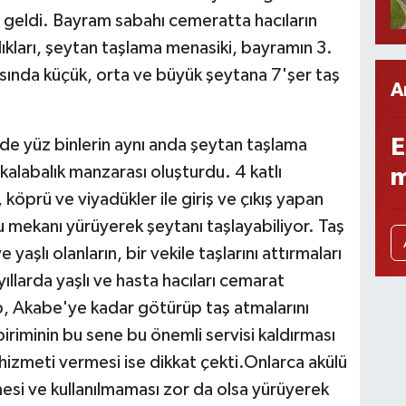
 geldi. Bayram sabahı cemeratta hacıların
kları, şeytan taşlama menasiki, bayramın 3.
sında küçük, orta ve büyük şeytana 7'şer taş
A
E
e yüz binlerin aynı anda şeytan taşlama
kalabalık manzarası oluşturdu. 4 katlı
m
köprü ve viyadükler ile giriş ve çıkış yapan
bu mekanı yürüyerek şeytanı taşlayabiliyor. Taş
şlı olanların, bir vekile taşlarını attırmaları
llarda yaşlı ve hasta hacıları cemarat
lıp, Akabe'ye kadar götürüp taş atmalarını
iriminin bu sene bu önemli servisi kaldırması
aç hizmeti vermesi ise dikkat çekti.Onlarca akülü
esi ve kullanılmaması zor da olsa yürüyerek