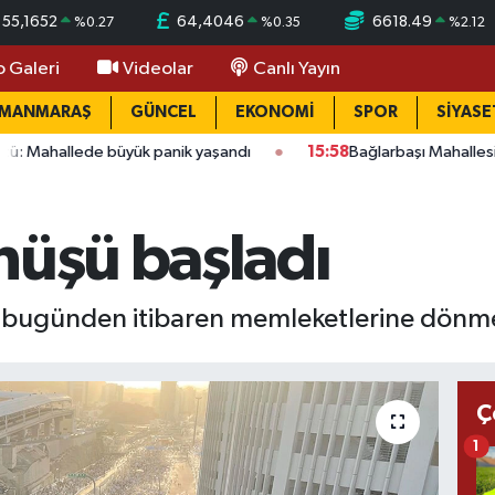
55,1652
64,4046
6618.49
%
0.27
%
0.35
%
2.12
o Galeri
Videolar
Canlı Yayın
AMANMARAŞ
GÜNCEL
EKONOMİ
SPOR
SİYASE
de büyük panik yaşandı
15:58
Bağlarbaşı Mahallesi'nde 101. bu
nüşü başladı
r, bugünden itibaren memleketlerine dönm
Ç
1