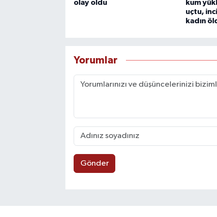
olay oldu
kum yük
uçtu, inc
kadın öl
Yorumlar
Gönder