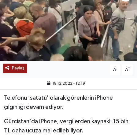
SAĞLIK
EĞİTİM
BÖLGE
KEŞFET
Paylaş
-
+
A
A
POPÜLER
18.12.2022 - 12:19
DÜNYA
Telefonu 'satatü' olarak görenlerin iPhone
TREND
çılgınlığı devam ediyor.
MEDYA
Gürcistan'da iPhone, vergilerden kaynaklı 15 bin
TL daha ucuza mal edilebiliyor.
OTOMOTİV