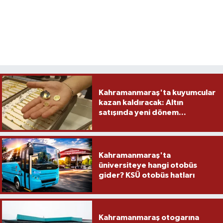
Kahramanmaraş'ta kuyumcular
kazan kaldıracak: Altın
satışında yeni dönem...
Kahramanmaraş'ta
üniversiteye hangi otobüs
gider? KSÜ otobüs hatları
Kahramanmaraş otogarına