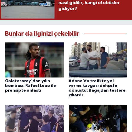
nasıl gidilir, hangi otobüsler
gidiyor?
Bunlar da ilginizi çekebilir
Galatasaray'dan yılın
Adana’da trafikte yol
bombası: Rafael Leao ile
verme kavgası dehşete
prensipte anlaştı
dönüştü: Bagajdan testere
çıkardı