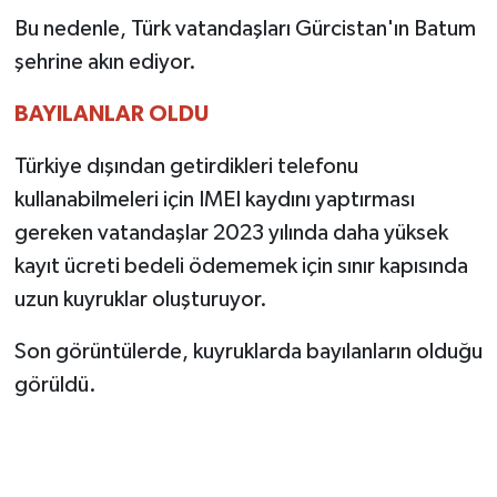
Bu nedenle, Türk vatandaşları Gürcistan'ın Batum
TEKNOLOJİ
şehrine akın ediyor.
YAŞAM
BAYILANLAR OLDU
KÜLTÜR SANAT
Türkiye dışından getirdikleri telefonu
kullanabilmeleri için IMEI kaydını yaptırması
gereken vatandaşlar 2023 yılında daha yüksek
kayıt ücreti bedeli ödememek için sınır kapısında
uzun kuyruklar oluşturuyor.
Son görüntülerde, kuyruklarda bayılanların olduğu
görüldü.