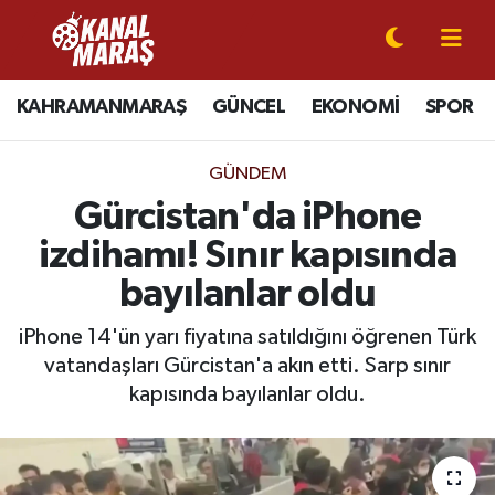
CANLI YAYIN
Kahramanmaraş Nöbetçi Eczaneler
KAHRAMANMARAŞ
GÜNCEL
EKONOMİ
SPOR
KAHRAMANMARAŞ
Kahramanmaraş Hava Durumu
GÜNDEM
GÜNCEL
Kahramanmaraş Namaz Vakitleri
Gürcistan'da iPhone
izdihamı! Sınır kapısında
SPOR
Kahramanmaraş Trafik Yoğunluk Haritası
bayılanlar oldu
SİYASET
Süper Lig Puan Durumu ve Fikstür
iPhone 14'ün yarı fiyatına satıldığını öğrenen Türk
vatandaşları Gürcistan'a akın etti. Sarp sınır
EKONOMİ
Tüm Manşetler
kapısında bayılanlar oldu.
GÜNDEM
Son Dakika Haberleri
MAGAZİN
Haber Arşivi