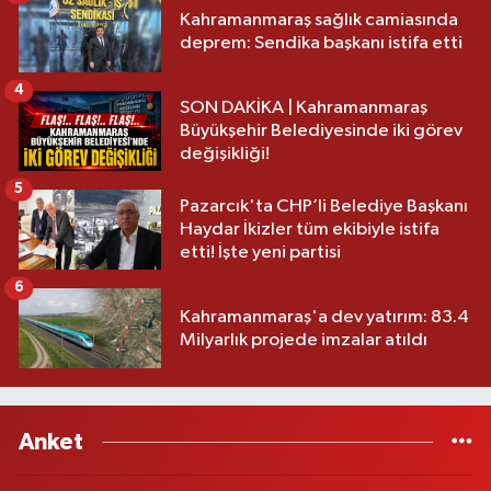
Kahramanmaraş sağlık camiasında
deprem: Sendika başkanı istifa etti
4
SON DAKİKA | Kahramanmaraş
Büyükşehir Belediyesinde iki görev
değişikliği!
5
Pazarcık'ta CHP’li Belediye Başkanı
Haydar İkizler tüm ekibiyle istifa
etti! İşte yeni partisi
6
Kahramanmaraş'a dev yatırım: 83.4
Milyarlık projede imzalar atıldı
Anket