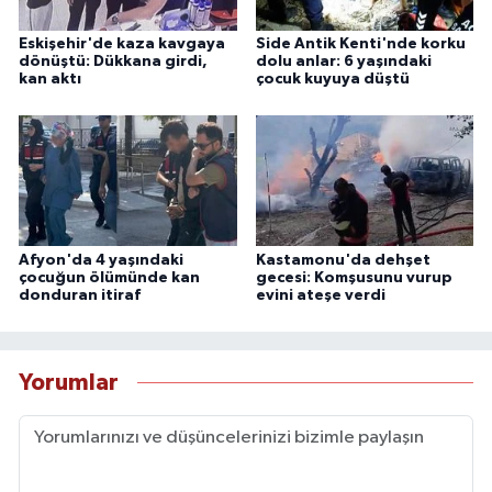
Eskişehir'de kaza kavgaya
Side Antik Kenti'nde korku
dönüştü: Dükkana girdi,
dolu anlar: 6 yaşındaki
kan aktı
çocuk kuyuya düştü
Afyon'da 4 yaşındaki
Kastamonu'da dehşet
çocuğun ölümünde kan
gecesi: Komşusunu vurup
donduran itiraf
evini ateşe verdi
Yorumlar