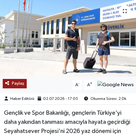
SAĞLIK
EĞİTİM
BÖLGE
KEŞFET
POPÜLER
Paylaş
-
+
A
A
DÜNYA
Haber Editörü
02.07.2026 - 17:05
Okunma Süresi: 2 Dk
TREND
Gençlik ve Spor Bakanlığı, gençlerin Türkiye'yi
MEDYA
daha yakından tanıması amacıyla hayata geçirdiği
Seyahatsever Projesi'ni 2026 yaz dönemi için
OTOMOTİV