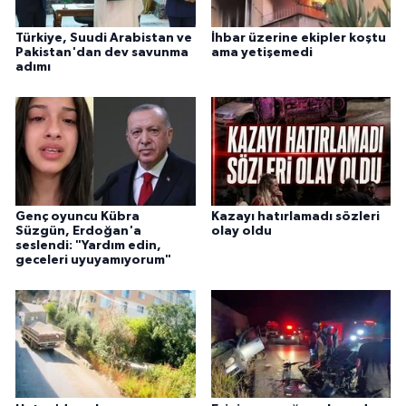
Türkiye, Suudi Arabistan ve
İhbar üzerine ekipler koştu
Pakistan'dan dev savunma
ama yetişemedi
adımı
Genç oyuncu Kübra
Kazayı hatırlamadı sözleri
Süzgün, Erdoğan'a
olay oldu
seslendi: "Yardım edin,
geceleri uyuyamıyorum"