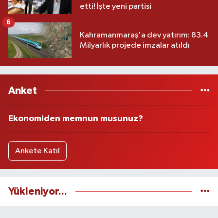
etti! İşte yeni partisi
6
Kahramanmaraş'a dev yatırım: 83.4
Milyarlık projede imzalar atıldı
Anket
Ekonomiden memnun musunuz?
Ankete Katıl
Yükleniyor...