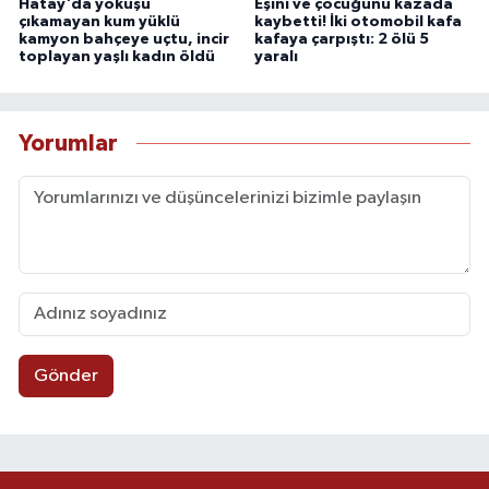
Hatay'da yokuşu
Eşini ve çocuğunu kazada
çıkamayan kum yüklü
kaybetti! İki otomobil kafa
kamyon bahçeye uçtu, incir
kafaya çarpıştı: 2 ölü 5
toplayan yaşlı kadın öldü
yaralı
Yorumlar
Gönder