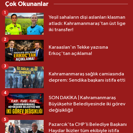
Çok Okunanlar
1
Yeşil sahaların dişi aslanları klasman
atladı: Kahramanmaraş’tan üst lige
iki transfer!
2
Karaaslan'ın Tekke yazısına
Erkoç'tan açıklama!
3
Kahramanmaraş sağlık camiasında
deprem: Sendika başkanı istifa etti
4
SON DAKİKA | Kahramanmaraş
Büyükşehir Belediyesinde iki görev
değişikliği!
5
Pazarcık'ta CHP’li Belediye Başkanı
Haydar İkizler tüm ekibiyle istifa