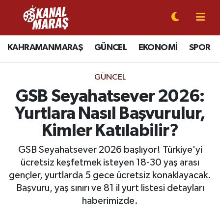
CANLI YAYIN
Kahramanmaraş Nöbetçi Eczaneler
KAHRAMANMARAŞ
GÜNCEL
EKONOMİ
SPOR
KAHRAMANMARAŞ
Kahramanmaraş Hava Durumu
GÜNCEL
GÜNCEL
Kahramanmaraş Namaz Vakitleri
GSB Seyahatsever 2026:
Yurtlara Nasıl Başvurulur,
SPOR
Kahramanmaraş Trafik Yoğunluk Haritası
Kimler Katılabilir?
SİYASET
Süper Lig Puan Durumu ve Fikstür
GSB Seyahatsever 2026 başlıyor! Türkiye'yi
ücretsiz keşfetmek isteyen 18-30 yaş arası
EKONOMİ
Tüm Manşetler
gençler, yurtlarda 5 gece ücretsiz konaklayacak.
Başvuru, yaş sınırı ve 81 il yurt listesi detayları
GÜNDEM
Son Dakika Haberleri
haberimizde.
MAGAZİN
Haber Arşivi