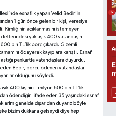
6
lesi’nde esnaflık yapan Velid Bedir’in
ndan 1 gün önce gelen bir kişi, veresiye
i. Kimliğinin açıklanmasını istemeyen
e defterindeki yaklaşık 400 vatandaşın
600 bin TL’lik borç çıkardı. Gizemli
A
tamamını ödeyerek kayıplara karıştı. Esnaf
e astığı pankartla vatandaşlara duyurdu.
E
de eden Bedir, borcu ödenen vatandaşlar
m
ayanlar olduğunu söyledi.
şık 400 kişinin 1 milyon 600 bin TL’lik
ndan ödendiğini ifade eden 35 yaşındaki esnaf
beklerim genelde dışarıdan duyarız böyle
şke bizim dükkana gelseydi diye hep