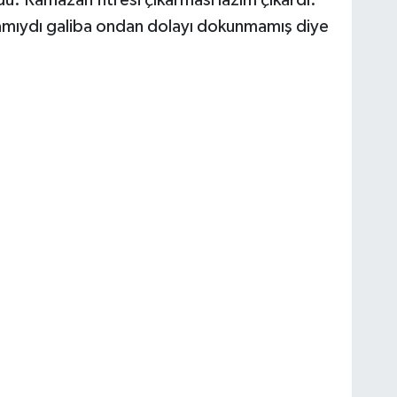
du. Ramazan fitresi çıkarması lazım çıkardı.
damıydı galiba ondan dolayı dokunmamış diye