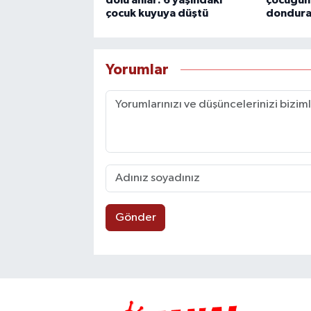
çocuk kuyuya düştü
donduran
Yorumlar
Gönder