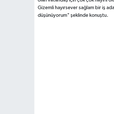
olan vatandaş için çok çok hayırlı ol
Gizemli hayırsever sağlam bir iş a
düşünüyorum" şeklinde konuştu.