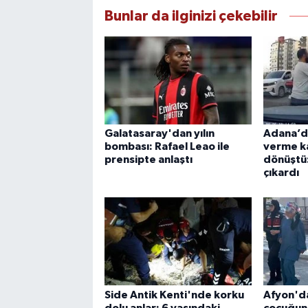
Bunlar da ilginizi çekebilir
Galatasaray'dan yılın
Adana’da
bombası: Rafael Leao ile
verme k
prensipte anlaştı
dönüştü
çıkardı
Side Antik Kenti'nde korku
Afyon'da
dolu anlar: 6 yaşındaki
çocuğun