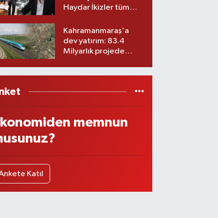
Haydar İkizler tüm
ekibiyle istifa etti! İşte
yeni partisi
Kahramanmaraş'a
dev yatırım: 83.4
Milyarlık projede
imzalar atıldı
nket
konomiden memnun
usunuz?
Ankete Katıl