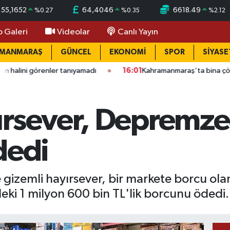
55,1652
64,4046
6618.49
%
0.27
%
0.35
%
2.12
o Galeri
Videolar
Canlı Yayın
AMANMARAŞ
GÜNCEL
EKONOMİ
SPOR
SİYASE
enler tanıyamadı
16:01
Kahramanmaraş’ta bina çöktü: Mahalled
ırsever, Depremze
dedi
e gizemli hayırsever, bir markete borcu 
eki 1 milyon 600 bin TL'lik borcunu ödedi.