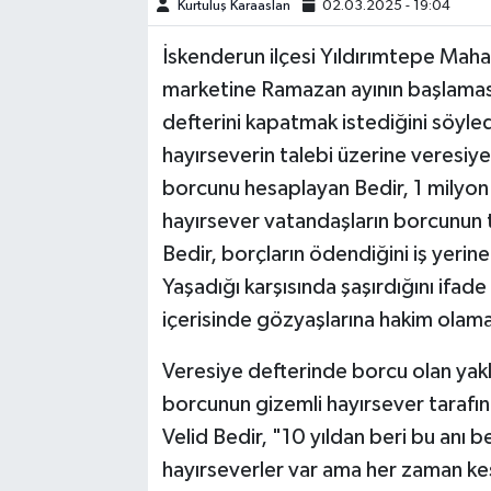
Kurtuluş Karaaslan
02.03.2025 - 19:04
TEKNOLOJİ
İskenderun ilçesi Yıldırımtepe Mahal
marketine Ramazan ayının başlaması
YAŞAM
defterini kapatmak istediğini söyled
hayırseverin talebi üzerine veresiy
KÜLTÜR SANAT
borcunu hesaplayan Bedir, 1 milyon 
hayırsever vatandaşların borcunun 
Bedir, borçların ödendiğini iş yerin
Yaşadığı karşısında şaşırdığını ifa
içerisinde gözyaşlarına hakim olam
Veresiye defterinde borcu olan yakla
borcunun gizemli hayırsever tarafı
Velid Bedir, "10 yıldan beri bu anı 
hayırseverler var ama her zaman ke