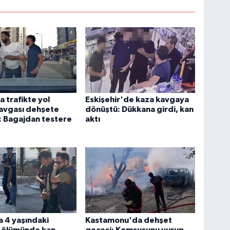
 trafikte yol
Eskişehir'de kaza kavgaya
avgası dehşete
dönüştü: Dükkana girdi, kan
: Bagajdan testere
aktı
 4 yaşındaki
Kastamonu'da dehşet
 ölümünde kan
gecesi: Komşusunu vurup