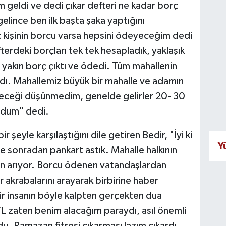
geldi ve dedi çıkar defteri ne kadar borç
lince ben ilk başta şaka yaptığını
 kişinin borcu varsa hepsini ödeyeceğim dedi
fterdeki borçları tek tek hesapladık, yaklaşık
yakın borç çıktı ve ödedi. Tüm mahallenin
ardı. Mahallemiz büyük bir mahalle ve adamın
yeceği düşünmedim, genelde gelirler 20- 30
rdum" dedi.
r şeyle karşılaştığını dile getiren Bedir, "İyi ki
Y
 ve sonradan pankart astık. Mahalle halkının
en arıyor. Borcu ödenen vatandaşlardan
r akrabalarını arayarak birbirine haber
bir insanın böyle kalpten gerçekten dua
L zaten benim alacağım paraydı, asıl önemli