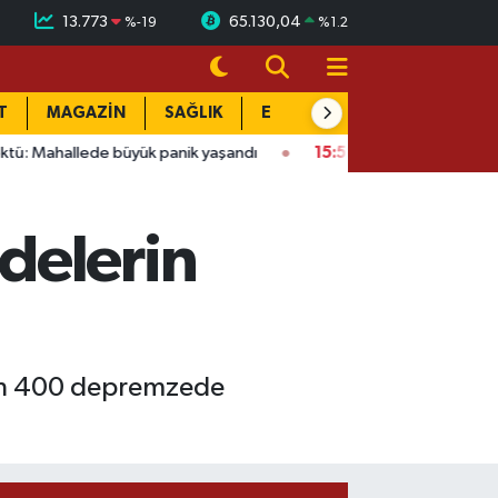
13.773
65.130,04
%
-19
%
1.2
T
MAGAZİN
SAĞLIK
EĞİTİM
YAŞAM
DÜN
e büyük panik yaşandı
15:58
Bağlarbaşı Mahallesi'nde 101. bul
delerin
olan 400 depremzede