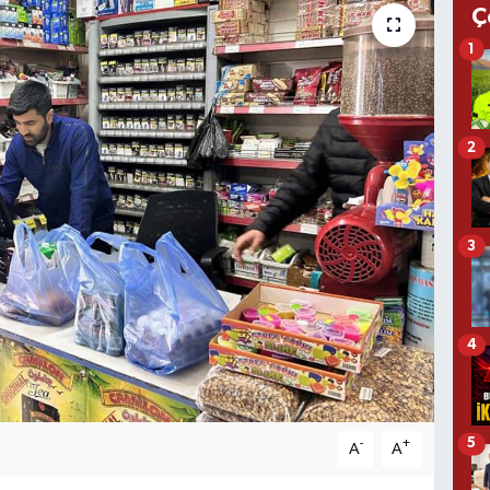
Ç
1
2
3
4
5
-
+
A
A