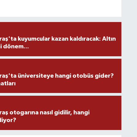
ş'ta kuyumcular kazan kaldıracak: Altın
i dönem...
ş'ta üniversiteye hangi otobüs gider?
atları
 otogarına nasıl gidilir, hangi
diyor?