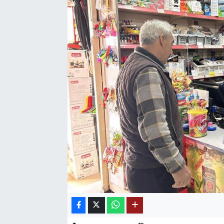
SAĞLIK
EĞİTİM
BÖLGE
KEŞFET
POPÜLER
DÜNYA
TREND
MEDYA
OTOMOTİV