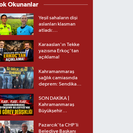
ok Okunanlar
Yeşil sahaların dişi
aslanları klasman
atladı:
Kahramanmaraş’tan
üst lige iki transfer!
Karaaslan'ın Tekke
yazısına Erkoç'tan
açıklama!
Kahramanmaraş
sağlık camiasında
deprem: Sendika
başkanı istifa etti
SON DAKİKA |
Kahramanmaraş
Büyükşehir
Belediyesinde iki
görev değişikliği!
Pazarcık'ta CHP’li
Belediye Başkanı