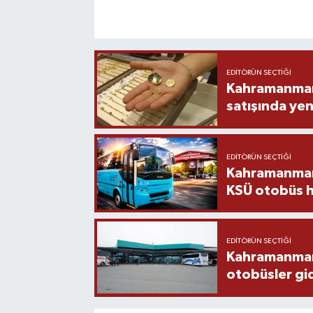
EDITÖRÜN SEÇTIĞI
Kahramanmara
satışında yen
EDITÖRÜN SEÇTIĞI
Kahramanmara
KSÜ otobüs h
EDITÖRÜN SEÇTIĞI
Kahramanmaraş
otobüsler gi