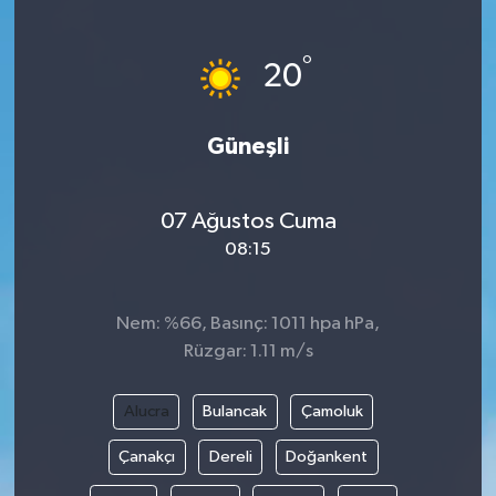
SAĞLIK
°
20
EĞİTİM
Güneşli
BÖLGE
KEŞFET
07 Ağustos Cuma
08:15
POPÜLER
DÜNYA
Nem: %66, Basınç: 1011 hpa hPa,
Rüzgar: 1.11 m/s
TREND
Alucra
Bulancak
Çamoluk
MEDYA
Çanakçı
Dereli
Doğankent
OTOMOTİV