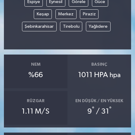
Espiye
Eynesil
Görele
Güce
TEKNOLOJİ
Keşap
Merkez
Piraziz
Şebinkarahisar
Tirebolu
Yağlıdere
YAŞAM
KÜLTÜR SANAT
NEM
BASINÇ
%66
1011 HPA
hpa
RÜZGAR
EN DÜŞÜK / EN YÜKSEK
°
°
1.11 M/S
9
/ 31