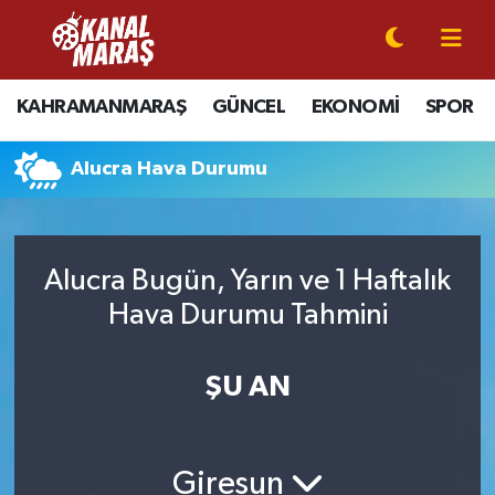
CANLI YAYIN
Kahramanmaraş Nöbetçi Eczaneler
KAHRAMANMARAŞ
GÜNCEL
EKONOMİ
SPOR
KAHRAMANMARAŞ
Kahramanmaraş Hava Durumu
Alucra Hava Durumu
GÜNCEL
Kahramanmaraş Namaz Vakitleri
SPOR
Kahramanmaraş Trafik Yoğunluk Haritası
Alucra Bugün, Yarın ve 1 Haftalık
SİYASET
Süper Lig Puan Durumu ve Fikstür
Hava Durumu Tahmini
EKONOMİ
Tüm Manşetler
ŞU AN
GÜNDEM
Son Dakika Haberleri
Giresun
MAGAZİN
Haber Arşivi