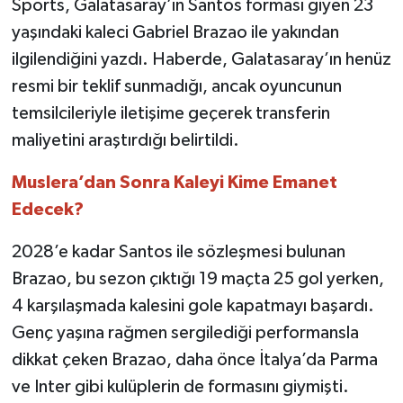
Sports, Galatasaray’ın Santos forması giyen 23
yaşındaki kaleci Gabriel Brazao ile yakından
TEKNOLOJİ
ilgilendiğini yazdı. Haberde, Galatasaray’ın henüz
resmi bir teklif sunmadığı, ancak oyuncunun
YAŞAM
temsilcileriyle iletişime geçerek transferin
KÜLTÜR SANAT
maliyetini araştırdığı belirtildi.
Muslera’dan Sonra Kaleyi Kime Emanet
Edecek?
2028’e kadar Santos ile sözleşmesi bulunan
Brazao, bu sezon çıktığı 19 maçta 25 gol yerken,
4 karşılaşmada kalesini gole kapatmayı başardı.
Genç yaşına rağmen sergilediği performansla
dikkat çeken Brazao, daha önce İtalya’da Parma
ve Inter gibi kulüplerin de formasını giymişti.