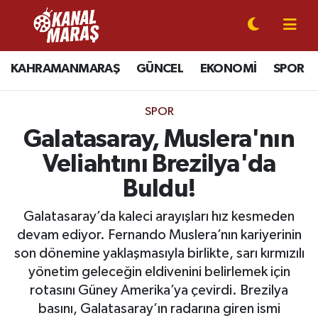
CANLI YAYIN
Kahramanmaraş Nöbetçi Eczaneler
KAHRAMANMARAŞ
GÜNCEL
EKONOMİ
SPOR
KAHRAMANMARAŞ
Kahramanmaraş Hava Durumu
SPOR
GÜNCEL
Kahramanmaraş Namaz Vakitleri
Galatasaray, Muslera'nın
Veliahtını Brezilya'da
SPOR
Kahramanmaraş Trafik Yoğunluk Haritası
Buldu!
SİYASET
Süper Lig Puan Durumu ve Fikstür
Galatasaray’da kaleci arayışları hız kesmeden
devam ediyor. Fernando Muslera’nın kariyerinin
EKONOMİ
Tüm Manşetler
son dönemine yaklaşmasıyla birlikte, sarı kırmızılı
yönetim geleceğin eldivenini belirlemek için
GÜNDEM
Son Dakika Haberleri
rotasını Güney Amerika’ya çevirdi. Brezilya
MAGAZİN
Haber Arşivi
basını, Galatasaray’ın radarına giren ismi