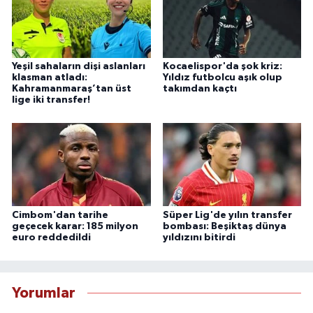
Yeşil sahaların dişi aslanları
Kocaelispor'da şok kriz:
klasman atladı:
Yıldız futbolcu aşık olup
Kahramanmaraş’tan üst
takımdan kaçtı
lige iki transfer!
Cimbom'dan tarihe
Süper Lig'de yılın transfer
geçecek karar: 185 milyon
bombası: Beşiktaş dünya
euro reddedildi
yıldızını bitirdi
Yorumlar