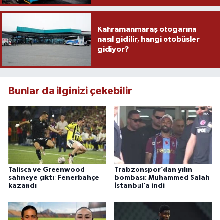
Kahramanmaraş otogarına
nasıl gidilir, hangi otobüsler
gidiyor?
Bunlar da ilginizi çekebilir
Talisca ve Greenwood
Trabzonspor’dan yılın
sahneye çıktı: Fenerbahçe
bombası: Muhammed Salah
kazandı
İstanbul’a indi