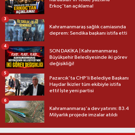
Erkoç'tan açıklama!
3
Kahramanmaraş sağlık camiasında
deprem: Sendika başkanı istifa etti
4
SON DAKİKA | Kahramanmaraş
Büyükşehir Belediyesinde iki görev
değişikliği!
5
Pazarcık'ta CHP’li Belediye Başkanı
Haydar İkizler tüm ekibiyle istifa
etti! İşte yeni partisi
6
Kahramanmaraş'a dev yatırım: 83.4
Milyarlık projede imzalar atıldı