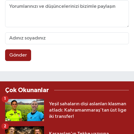
Gönder
Çok Okunanlar
1
Yeşil sahaların dişi aslanları klasman
atladı: Kahramanmaraş’tan üst lige
iki transfer!
2
Karaaslan'ın Tekke yazısına