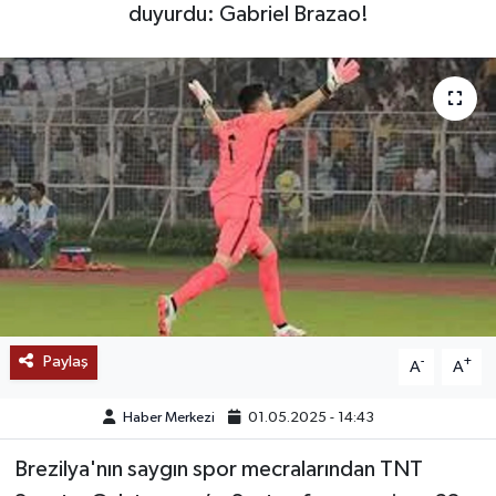
duyurdu: Gabriel Brazao!
SAĞLIK
EĞİTİM
BÖLGE
KEŞFET
POPÜLER
DÜNYA
Paylaş
-
+
A
A
TREND
Haber Merkezi
01.05.2025 - 14:43
MEDYA
Brezilya'nın saygın spor mecralarından TNT
OTOMOTİV