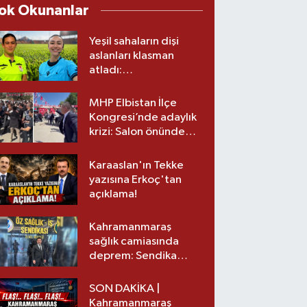
ok Okunanlar
Yeşil sahaların dişi
aslanları klasman
atladı:
Kahramanmaraş’tan
üst lige iki transfer!
MHP Elbistan İlçe
Kongresi’nde adaylık
krizi: Salon önünde
biber gazlı müdahale
Karaaslan'ın Tekke
yazısına Erkoç'tan
açıklama!
Kahramanmaraş
sağlık camiasında
deprem: Sendika
başkanı istifa etti
SON DAKİKA |
Kahramanmaraş