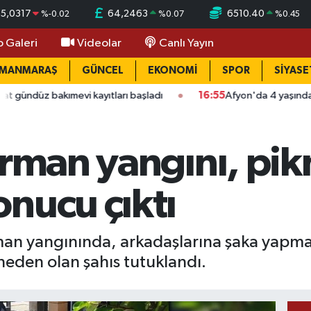
55,0317
64,2463
6510.40
%
-0.02
%
0.07
%
0.45
o Galeri
Videolar
Canlı Yayın
AMANMARAŞ
GÜNCEL
EKONOMİ
SPOR
SİYASE
ımevi kayıtları başladı
16:55
Afyon'da 4 yaşındaki çocuğun ö
orman yangını, pik
nucu çıktı
 yangınında, arkadaşlarına şaka yapmak i
eden olan şahıs tutuklandı.