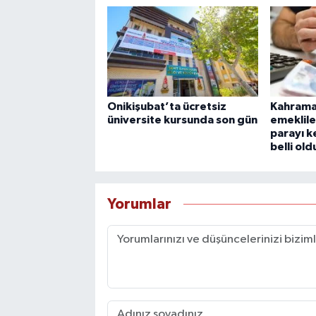
Onikişubat’ta ücretsiz
Kahrama
üniversite kursunda son gün
emeklile
parayı k
belli old
Yorumlar