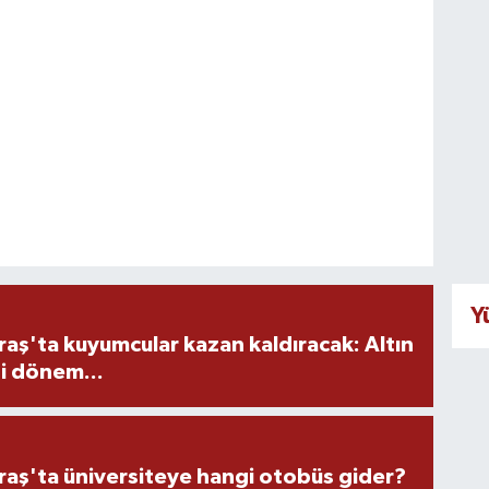
Y
ş'ta kuyumcular kazan kaldıracak: Altın
i dönem...
ş'ta üniversiteye hangi otobüs gider?