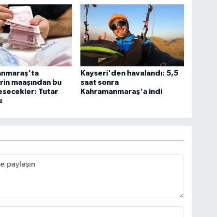
nmaraş'ta
Kayseri'den havalandı: 5,5
rin maaşından bu
saat sonra
esecekler: Tutar
Kahramanmaraş'a indi
u