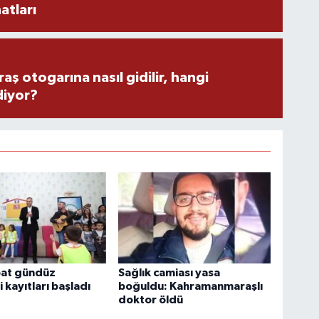
atları
 otogarına nasıl gidilir, hangi
diyor?
bat gündüz
Sağlık camiası yasa
 kayıtları başladı
boğuldu: Kahramanmaraşlı
doktor öldü