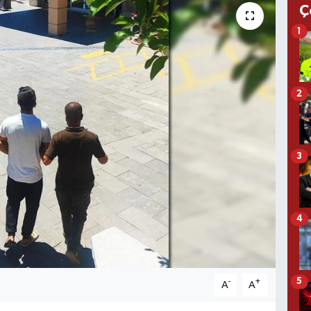
Ç
1
2
3
4
5
-
+
A
A