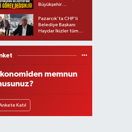
Büyükşehir
Belediyesinde iki
görev değişikliği!
Pazarcık'ta CHP’li
Belediye Başkanı
Haydar İkizler tüm
ekibiyle istifa etti! İşte
yeni partisi
nket
konomiden memnun
usunuz?
Ankete Katıl