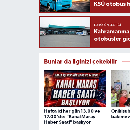
KSÜ otobüs h
EDITÖRÜN SEÇTIĞI
Kahramanmaraş
otobüsler gi
Bunlar da ilginizi çekebilir
Hafta içi her gün 13.00 ve
Onikişu
17.00’de: "Kanal Maraş
bakımevi
Haber Saati" başlıyor