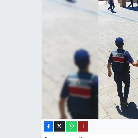
SAĞLIK
EĞİTİM
BÖLGE
KEŞFET
POPÜLER
DÜNYA
TREND
MEDYA
OTOMOTİV