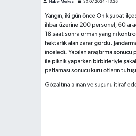
Haber Merkezi
30.07.2024 - 13:26
TEKNOLOJİ
Yangın, iki gün önce Onikişubat ilçe
ihbar üzerine 200 personel, 60 araç
YAŞAM
18 saat sonra orman yangını kontrol
hektarlık alan zarar gördü. Jandarma
KÜLTÜR SANAT
inceledi. Yapılan araştırma sonucu p
ile piknik yaparken birbirleriyle şakal
patlaması sonucu kuru otların tutuşm
Gözaltına alınan ve suçunu itiraf ed